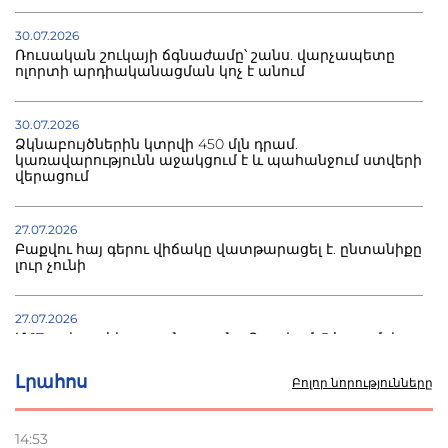
30.07.2026
Ռուսական շուկայի ճգնաժամը՝ շանս. վարչապետը
ոլորտի արդիականացման կոչ է անում
30.07.2026
Ձկնաբույծներին կտրվի 450 մլն դրամ.
կառավարությունն աջակցում է և պահանջում ստվերի
վերացում
27.07.2026
Բաքվու հայ գերու վիճակը վատթարացել է. ընտանիքը
լուր չունի
27.07.2026
Մ-17 աշխարհի առաջնությունը Բաքվում. 5 հայ ըմբիշ
սկսում է պայքարը
Լրահոս
Բոլոր նորությունները
22.07.2026
Ուկրաինան հարվածել է Wildberries-ի պահեստներին,
14:53
տուժածներ կան