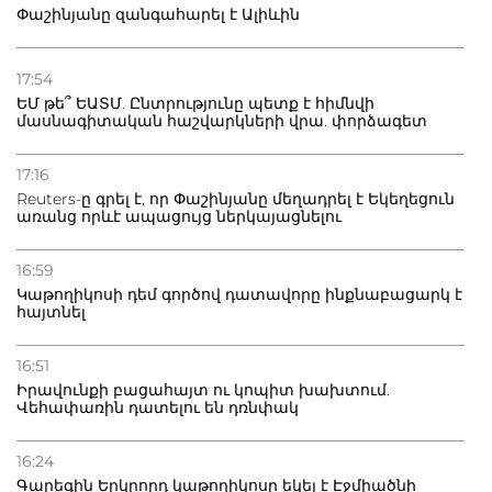
Փաշինյանը զանգահարել է Ալիևին
21.07.2026
Դատվածություն ունեցող միգրանտներին կարգելվի
17:54
բնակվել Ռուսաստանում
ԵՄ թե՞ ԵԱՏՄ. Ընտրությունը պետք է հիմնվի
մասնագիտական հաշվարկների վրա. փորձագետ
20.07.2026
Բաքվի բանտից գեներալ Մանուկյանը դիմել է
17:16
Փաշինյանին
Reuters-ը գրել է, որ Փաշինյանը մեղադրել է Եկեղեցուն
առանց որևէ ապացույց ներկայացնելու
16:59
Կաթողիկոսի դեմ գործով դատավորը ինքնաբացարկ է
հայտնել
16:51
Իրավունքի բացահայտ ու կոպիտ խախտում.
Վեհափառին դատելու են դռնփակ
16:24
Գարեգին Երկրորդ կաթողիկոսը եկել է Էջմիածնի