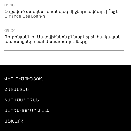
09:16
Ֆիքսված ժամկետ, միանվագ միջնորդավճար․ ի՞նչ է
Binance Lite Loan-ը
09:04
Ռուբինյանն ու Մատվիենկոն քննարկել են հայկական
ապրանքների սահմանափակումները
ՎԵՐԼՈՒԾՈՒԹՅՈՒՆ
ՀԱՅԱՍՏԱՆ
ՏԱՐԱԾԱՇՐՋԱՆ
ՄԵՐՁԱՎՈՐ ԱՐԵՒԵԼՔ
ԱՇԽԱՐՀ