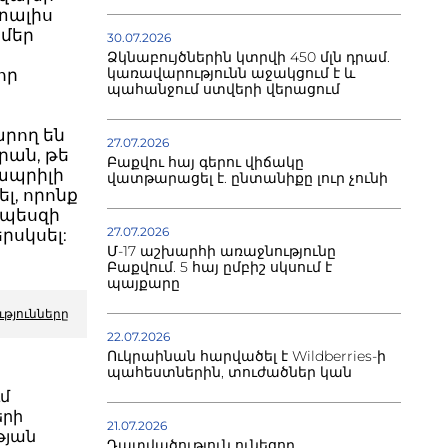
 տալիս
 մեր
30.07.2026
Ձկնաբույծներին կտրվի 450 մլն դրամ.
կառավարությունն աջակցում է և
որ
պահանջում ստվերի վերացում
րող են
27.07.2026
րան, թե
Բաքվու հայ գերու վիճակը
 ապրիլի
վատթարացել է. ընտանիքը լուր չունի
լ, որոնք
րպեսզի
27.07.2026
րսկսել:
Մ-17 աշխարհի առաջնությունը
Բաքվում. 5 հայ ըմբիշ սկսում է
պայքարը
ւթյունները
22.07.2026
Ուկրաինան հարվածել է Wildberries-ի
պահեստներին, տուժածներ կան
ւմ
երի
21.07.2026
թյան
Դատվածություն ունեցող