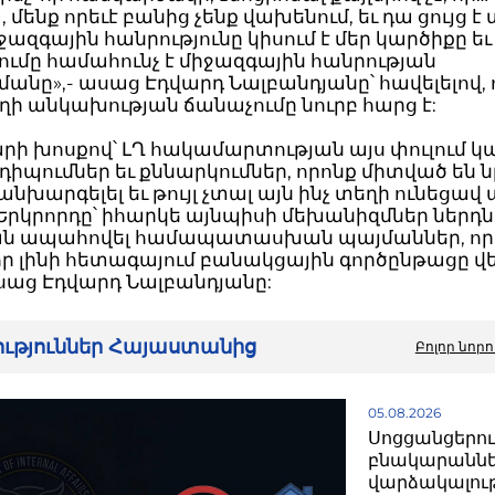
 մենք որեւէ բանից չենք վախենում, եւ դա ցույց է
իջազգային հանրությունը կիսում է մեր կարծիքը եւ
ումը համահունչ է միջազգային հանրության
մանը»,- ասաց Էդվարդ Նալբանդյանը՝ հավելելով, 
ի անկախության ճանաչումը նուրբ հարց է:
ի խոսքով՝ ԼՂ հակամարտության այս փուլում կա
նդիպումներ եւ քննարկումներ, որոնք միտված են ն
անխարգելել եւ թույլ չտալ այն ինչ տեղի ունեցավ
«Երկրորդը՝ իհարկե այնպիսի մեխանիզմներ ներդնե
տան ապահովել համապատասխան պայմաններ, ո
 լինի հետագայում բանակցային գործընթացը վե
ասաց Էդվարդ Նալբանդյանը:
րություններ Հայաստանից
Բոլոր նորո
05.08.2026
Սոցցանցերո
բնակարանն
վարձակալու