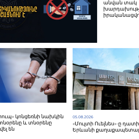
անվան տակ
խարդախությ
իրականացվո
գրուպ» կոնցեռնի նախկին
05.08.2026
տնօրենը և տնօրենը
«Մուլտի Ուելնես»-ը դատի
ել են
Երևանի քաղաքապետա