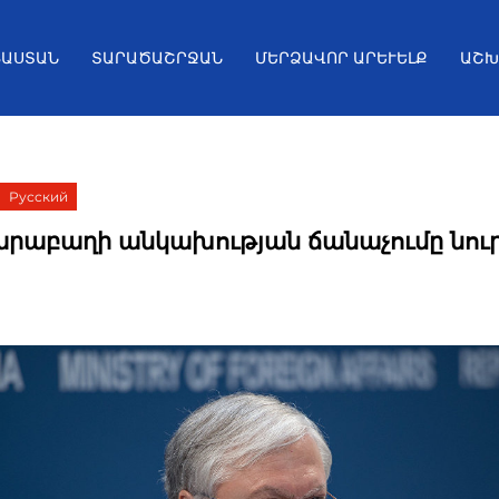
ՅԱՍՏԱՆ
ՏԱՐԱԾԱՇՐՋԱՆ
ՄԵՐՁԱՎՈՐ ԱՐԵՒԵԼՔ
ԱՇԽ
Русский
արաբաղի անկախության ճանաչումը նու