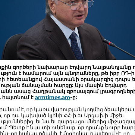
քին գործերի նախարար Էդվարդ Նալբանդյանը
թյուն է համարում այն պնդումները, թե իբր ՌԴ-ի
երի հետեւանքով Հայաստանի օրակարգից դուրս ե
ության ճանաչման հարցը: Այս մասին Էդվարդ
յանն ասաց Հաղթանակ զբոսայգում լրագրողներ
մ, հայտնում է
armtimes.am
-ը:
րանում է, որ կառավարության կողմից ձեւակերպ
, որ դա կախված կլինի ՀՀ-ի եւ Արցախի միջեւ
թյուններից, եւ նաեւ զարգացումներից միջազգա
մ: Պետք է նկատի ունենաք, որ դրանք նուրբ հարց
ինչ-որ հանկարծակի, էմոցիոնալ քայլերով չէ, որ