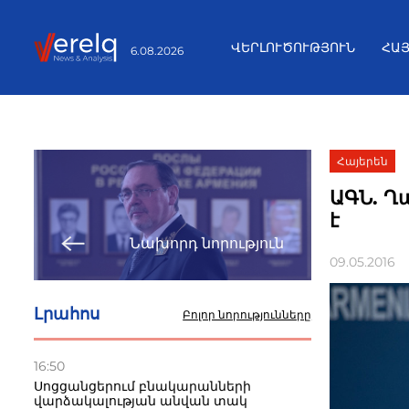
ՎԵՐԼՈՒԾՈՒԹՅՈՒՆ
ՀԱ
6.08.2026
Հայերեն
ԱԳՆ. Ղ
է
Նախորդ նորություն
09.05.2016
Լրահոս
Բոլոր նորությունները
16:50
Սոցցանցերում բնակարանների
վարձակալության անվան տակ