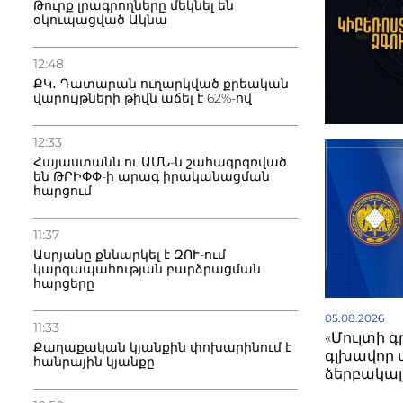
Թուրք լրագրողները մեկնել են
օկուպացված Ակնա
12:48
ՔԿ․ Դատարան ուղարկված քրեական
վարույթների թիվն աճել է 62%-ով
12:33
Հայաստանն ու ԱՄՆ-ն շահագրգռված
են ԹՐԻՓՓ-ի արագ իրականացման
հարցում
11:37
Ասրյանը քննարկել է ԶՈՒ-ում
կարգապահության բարձրացման
հարցերը
05.08.2026
11:33
«Մուլտի 
Քաղաքական կյանքին փոխարինում է
գլխավոր 
հանրային կյանքը
ձերբակալվ