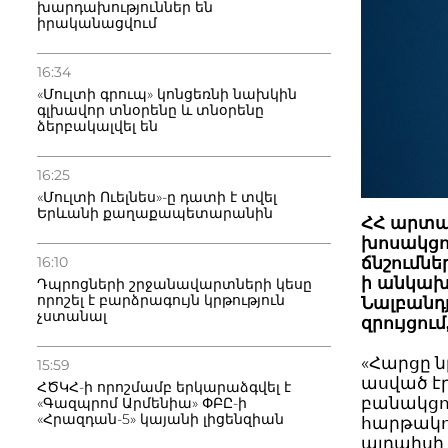
խարդախություններ են
իրականացվում
16:34
«Մուլտի գրուպ» կոնցեռնի նախկին
գլխավոր տնօրենը և տնօրենը
ձերբակալվել են
16:25
«Մուլտի Ուելնես»-ը դատի է տվել
Երևանի քաղաքապետարանին
ՀՀ արտա
խոսակցու
16:10
ճնշումն
ի անկախ
Դպրոցների շրջանավարտների կեսը
որոշել է բարձրագույն կրթություն
Նալբանդ
չստանալ
զրույցու
«Հարցը ն
15:59
ասված էր
ՀԾԿՀ-ի որոշմամբ երկարաձգվել է
բանակցու
«Գազպրոմ Արմենիա» ՓԲԸ-ի
«Հրազդան-5» կայանի լիցենզիան
հարթակու
այդպիսի 