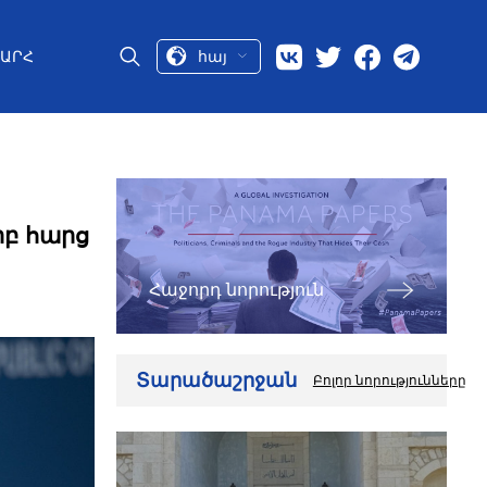
հայ
ԱՐՀ
րբ հարց
Հաջորդ նորություն
Տարածաշրջան
Բոլոր նորությունները