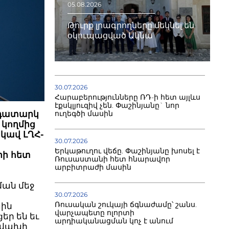
05.08.2026
Թուրք լրագրողները մեկնել են
օկուպացված Ակնա
30.07.2026
Հարաբերությունները ՌԴ-ի հետ այլևս
էքսկլյուզիվ չեն. Փաշինյանը` նոր
ուղեգծի մասին
 դատարկ
 կողմից
կավ ԼՂՀ-
30.07.2026
Երկաթուղու վեճը. Փաշինյանը խոսել է
իի հետ
Ռուսաստանի հետ հնարավոր
արբիտրաժի մասին
ման մեջ
30.07.2026
Ռուսական շուկայի ճգնաժամը՝ շանս.
յին
վարչապետը ոլորտի
եր են եւ
արդիականացման կոչ է անում
… վախի