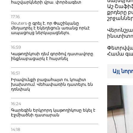
նախկինու
հաշվարկների վրա. փորձագետ
Աշ Շաֆիֆ
քրդերը 
17:16
շրջաններ
Reuters-ը գրել է, որ Փաշինյանը
մեղադրել է Եկեղեցուն առանց որևէ
Վերոնշյ
ապացույց ներկայացնելու
ինստիտու
16:59
Փետրվվա
Համա գա
Կաթողիկոսի դեմ գործով դատավորը
ինքնաբացարկ է հայտնել
Այլ նո
16:51
Իրավունքի բացահայտ ու կոպիտ
խախտում. Վեհափառին դատելու են
դռնփակ
16:24
Գարեգին Երկրորդ կաթողիկոսը եկել է
Էջմիածնի դատարան
14:18