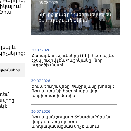
, Բաիդին,
05.08.2026
ջիկայում
աֆիա
Թուրք լրագրողները մեկնել են
օկուպացված Ակնա
ն
լեպ և
30.07.2026
իչներից:
Հարաբերությունները ՌԴ-ի հետ այլևս
էքսկլյուզիվ չեն. Փաշինյանը` նոր
ուղեգծի մասին
ւթյունները
30.07.2026
Երկաթուղու վեճը. Փաշինյանը խոսել է
Ռուսաստանի հետ հնարավոր
դեմ
արբիտրաժի մասին
ավորը
կ է
30.07.2026
Ռուսական շուկայի ճգնաժամը՝ շանս.
վարչապետը ոլորտի
արդիականացման կոչ է անում