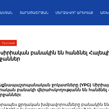
ՅԱՍՏԱՆ
ՏԱՐԱԾԱՇՐՋԱՆ
ՄԵՐՁԱՎՈՐ ԱՐԵՒԵԼՔ
ԱՇԽ
Русский
 սիրիական բանակին են հանձնել Հալեպի
րջաններ
ինքնապաշտպանական ջոկատները (YPG) Սիրիայ
ական բանակի վերահսկողությանն են հանձնել
շրջաններ:
րապես քրդական խմբավորումները բանակին են