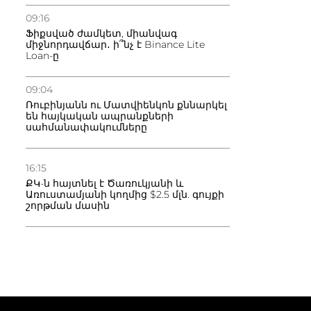
09:16
Ֆիքսված ժամկետ, միանվագ
միջնորդավճար․ ի՞նչ է Binance Lite
Loan-ը
09:04
Ռուբինյանն ու Մատվիենկոն քննարկել
են հայկական ապրանքների
սահմանափակումները
16:15
ՔԿ-ն հայտնել է Ծառուկյանի և
Առուստամյանի կողմից $2.5 մլն. գույքի
շորթման մասին