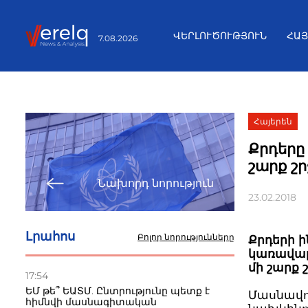
ՎԵՐԼՈՒԾՈՒԹՅՈՒՆ
ՀԱ
7.08.2026
Հայերեն
Քրդերը
շարք շ
Նախորդ նորություն
23.02.2018
Լրահոս
Բոլոր նորությունները
Քրդերի 
կառավար
մի շարք 
17:54
ԵՄ թե՞ ԵԱՏՄ. Ընտրությունը պետք է
Մասնավո
հիմնվի մասնագիտական