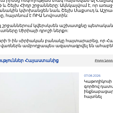
մ իրենց հսկողության տակ հայտնված Ալ Հալյակ
 և Շեյխ Հիդր շրջանները: Ակնկալվում է, որ առա
բանակին կփոխանցեն նաև Շեյխ Մաքսուդ և Աշր
ը, հայտնում է ՌԻԱ Նովոստին:
ալ շրջաններում կվերսկսեն աշխատքնը պետակա
տները Սիրիայի դրոշի ներքո:
րի 9-ին սիրիական բանակը հայտարարեց, որ Հա
վառներն ամբողջապես ազատագրվել են ահաբեկ
րություններ Հայաստանից
Բոլոր նորո
07.08.2026
Կաթողիկոսի 
գործով դատ
ինքնաբացար
հայտնել