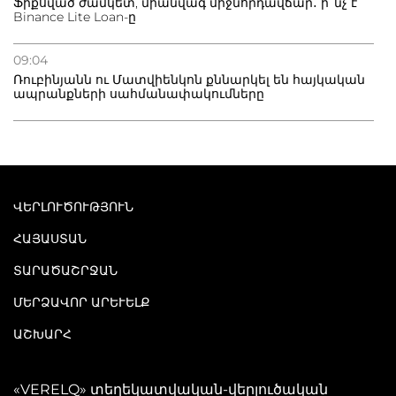
Ֆիքսված ժամկետ, միանվագ միջնորդավճար․ ի՞նչ է
Binance Lite Loan-ը
09:04
Ռուբինյանն ու Մատվիենկոն քննարկել են հայկական
ապրանքների սահմանափակումները
ՎԵՐԼՈՒԾՈՒԹՅՈՒՆ
ՀԱՅԱՍՏԱՆ
ՏԱՐԱԾԱՇՐՋԱՆ
ՄԵՐՁԱՎՈՐ ԱՐԵՒԵԼՔ
ԱՇԽԱՐՀ
«VERELQ» տեղեկատվական-վերլուծական