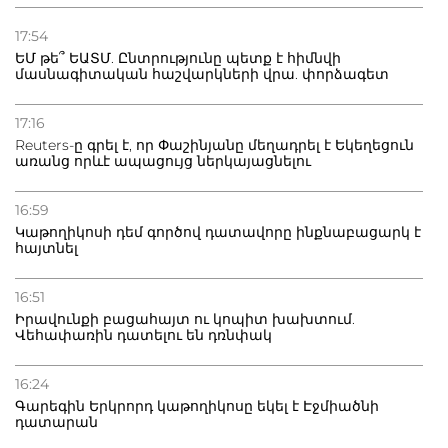
21.07.2026
Դատվածություն ունեցող միգրանտներին կարգելվի
17:54
բնակվել Ռուսաստանում
ԵՄ թե՞ ԵԱՏՄ. Ընտրությունը պետք է հիմնվի
մասնագիտական հաշվարկների վրա. փորձագետ
20.07.2026
Բաքվի բանտից գեներալ Մանուկյանը դիմել է
17:16
Փաշինյանին
Reuters-ը գրել է, որ Փաշինյանը մեղադրել է Եկեղեցուն
առանց որևէ ապացույց ներկայացնելու
16:59
Կաթողիկոսի դեմ գործով դատավորը ինքնաբացարկ է
հայտնել
16:51
Իրավունքի բացահայտ ու կոպիտ խախտում.
Վեհափառին դատելու են դռնփակ
16:24
Գարեգին Երկրորդ կաթողիկոսը եկել է Էջմիածնի
դատարան