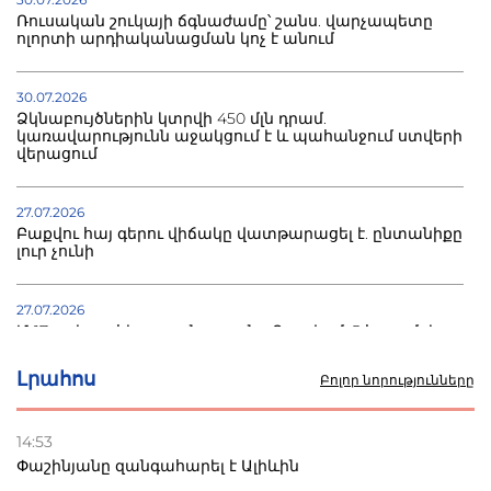
Ռուսական շուկայի ճգնաժամը՝ շանս. վարչապետը
ոլորտի արդիականացման կոչ է անում
30.07.2026
Ձկնաբույծներին կտրվի 450 մլն դրամ.
կառավարությունն աջակցում է և պահանջում ստվերի
վերացում
27.07.2026
Բաքվու հայ գերու վիճակը վատթարացել է. ընտանիքը
լուր չունի
27.07.2026
Մ-17 աշխարհի առաջնությունը Բաքվում. 5 հայ ըմբիշ
սկսում է պայքարը
Լրահոս
Բոլոր նորությունները
22.07.2026
Ուկրաինան հարվածել է Wildberries-ի պահեստներին,
14:53
տուժածներ կան
Փաշինյանը զանգահարել է Ալիևին