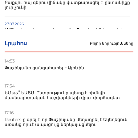
Բաքվու հայ գերու վիճակը վատթարացել է. ընտանիքը
լուր չունի
27.07.2026
Մ-17 աշխարհի առաջնությունը Բաքվում. 5 հայ ըմբիշ
սկսում է պայքարը
Լրահոս
Բոլոր նորությունները
22.07.2026
Ուկրաինան հարվածել է Wildberries-ի պահեստներին,
14:53
տուժածներ կան
Փաշինյանը զանգահարել է Ալիևին
21.07.2026
Դատվածություն ունեցող միգրանտներին կարգելվի
17:54
բնակվել Ռուսաստանում
ԵՄ թե՞ ԵԱՏՄ. Ընտրությունը պետք է հիմնվի
մասնագիտական հաշվարկների վրա. փորձագետ
20.07.2026
Բաքվի բանտից գեներալ Մանուկյանը դիմել է
17:16
Փաշինյանին
Reuters-ը գրել է, որ Փաշինյանը մեղադրել է Եկեղեցուն
առանց որևէ ապացույց ներկայացնելու