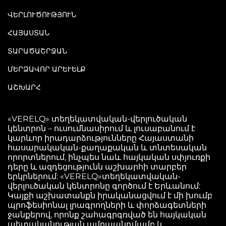
ՎԵՐԼՈՒԾՈՒԹՅՈՒՆ
ՀԱՅԱՍՏԱՆ
ՏԱՐԱԾԱՇՐՋԱՆ
ՄԵՐՁԱՎՈՐ ԱՐԵՒԵԼՔ
ԱՇԽԱՐՀ
«VERELQ» տեղեկատվական-վերլուծական
կենտրոն – ուսումնասիրում և լուսաբանում է
կարևոր իրադարձությունները Հայաստանի
հասարակական-քաղաքական և տնտեսական
որորտներում, ինչպես նաև հայկական սփյուռքի
դերը և ազդեցությունն աշխարհի տարբեր
երկրներում: «VERELQ»տեղեկատվական-
վերլուծական կենտրոնը գործում է Երևանում:
Կայքի աշխատանքն իրականացվում է մի խումբ
պրոֆեսիոնալ լրագրողների և փորձագետների
ջանքերով, որոնք շահագրգռված են հայկական
պետականության ամրապնդմամբ և