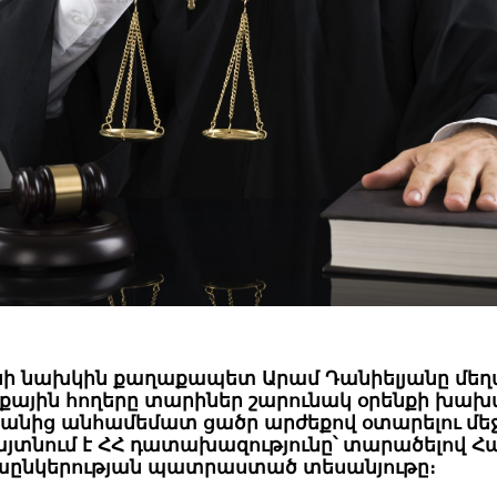
ի նախկին քաղաքապետ Արամ Դանիելյանը մեղ
նքային հողերը տարիներ շարունակ օրենքի խախ
կանից անհամեմատ ցածր արժեքով օտարելու մեջ
այտնում է ՀՀ դատախազությունը՝ տարածելով Հ
աընկերության պատրաստած տեսանյութը։