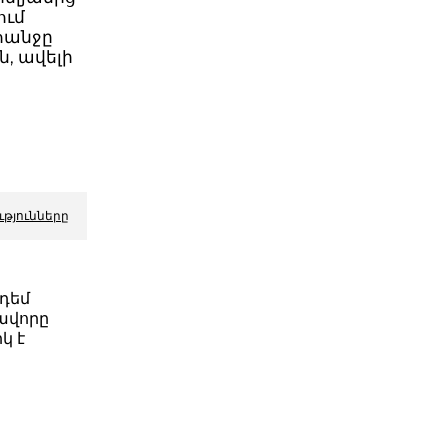
ում
հանջը
ն, ավելի
ւթյունները
դեմ
ավորը
կ է