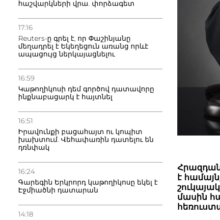
հաշվարկների վրա. փորձագետ
17:16
Reuters-ը գրել է, որ Փաշինյանը
մեղադրել է Եկեղեցուն առանց որևէ
ապացույց ներկայացնելու
16:59
Կաթողիկոսի դեմ գործով դատավորը
ինքնաբացարկ է հայտնել
16:51
Իրավունքի բացահայտ ու կոպիտ
խախտում. Վեհափառին դատելու են
դռնփակ
Հրազդան
16:24
է համայ
Գարեգին Երկրորդ կաթողիկոսը եկել է
շուկայա
Էջմիածնի դատարան
մասին հ
հեռուստ
14:18