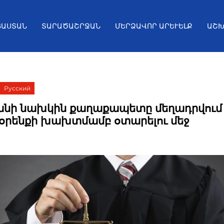
ՅԱՍՏԱՆ
ՏԱՐԱԾԱՇՐՋԱՆ
ՄԵՐՁԱՎՈՐ ԱՐԵՒԵԼՔ
ԱՇԽ
Русский
նի նախկին քաղաքապետը մեղադրվում 
 օրենքի խախտմամբ օտարելու մեջ