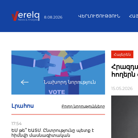
ՎԵՐԼՈՒԾՈՒԹՅՈՒՆ
ՀԱ
8.08.2026
Հայերեն
Հրազդա
հողերն
Նախորդ նորություն
15.05.2026
Լրահոս
Բոլոր նորությունները
17:54
ԵՄ թե՞ ԵԱՏՄ. Ընտրությունը պետք է
հիմնվի մասնագիտական