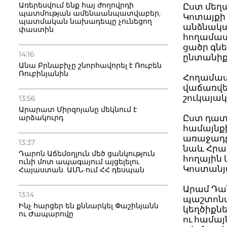
Առերեսվում ենք հայ ժողովրդի
Ըստ մեղա
պատմության ամենաանպատվաբեր,
Կոտայքի
պատմական նախադեպը չունեցող
անձնական
փաստին
հողամաս
ցածր գն
14:16
ընտանիք
Անա Բրնաբիչը շնորհավորել է Ռուբեն
Ռուբինյանին
Հողամաս
վաճառվել
շուկայակ
13:56
Արարատ Միրզոյանը մեկնում է
արձակուրդ
Ըստ դատ
համայնքի
առաջադրվ
13:37
նաև Հրա
Դարոն Աճեմօղլուն մեծ ցանկություն
հողային
ունի մոտ ապագայում այցելելու
Կոստանյ
Հայաստան. ԱՄՆ-ում ՀՀ դեսպան
Արամ Դան
13:14
պաշտոնա
Ինչ հարցեր են քննարկել Փաշինյանն
կեղծիքնե
ու Ժապարովը
ու համա