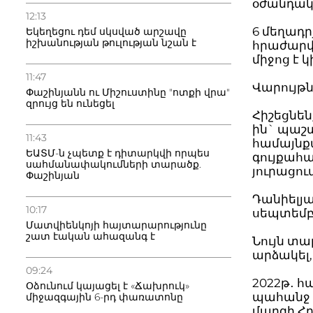
օժանդակ
12:13
6 մեղադր
Եկեղեցու դեմ սկսված արշավը
իշխանության թուլության նշան է
հրաժարվ
միջոց է 
11:47
Վարույթ
Փաշինյանն ու Միշուստինը "ոտքի վրա"
զրույց են ունեցել
Հիշեցնեն
ին` պաշտ
11:43
համայնք
ԵԱՏՄ-ն չպետք է դիտարկվի որպես
գույքահ
սահմանափակումների տարածք.
յուրացո
Փաշինյան
Դանիելյա
10:17
սեպտեմբ
Մատվիենկոյի հայտարարությունը
շատ էական ահազանգ է
Նույն տա
արձակել,
09:24
2022թ․ հ
Օձունում կայացել է «Ճախրուկ»
պահանջ 
միջազգային 6-րդ փառատոնը
մարզի Հ