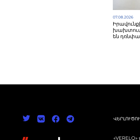
07.08.2026
Իրավունք
խախտում
են դռնփա
ՎԵՐԼՈՒԾՈ
«VERELQ»