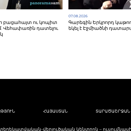
07.08.2026
ի բացահայտ ու կոպիտ
Գարեգին Երկրորդ կաթո
. Վեհափառին դատելու
եկել է Էջմիածնի դատար
կ
ՒԹՅՈՒՆ
ՀԱՅԱՍՏԱՆ
ՏԱՐԱԾԱՇՐՋԱՆ
 տեղեկատվական-վերլուծական կենտրոն – ուսումնասիր