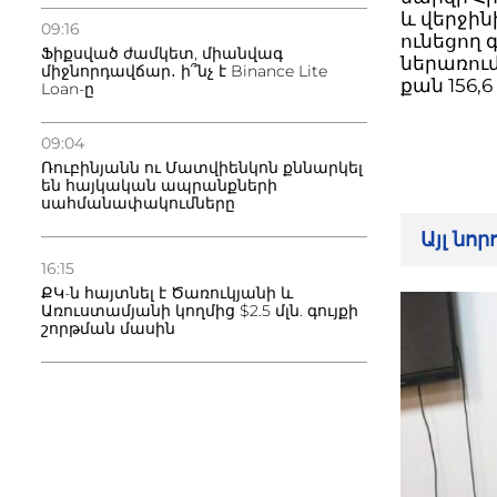
և վերջի
09:16
ունեցող
Ֆիքսված ժամկետ, միանվագ
ներառում
միջնորդավճար․ ի՞նչ է Binance Lite
քան 156,6
Loan-ը
09:04
Ռուբինյանն ու Մատվիենկոն քննարկել
են հայկական ապրանքների
սահմանափակումները
Այլ նո
16:15
ՔԿ-ն հայտնել է Ծառուկյանի և
Առուստամյանի կողմից $2.5 մլն. գույքի
շորթման մասին