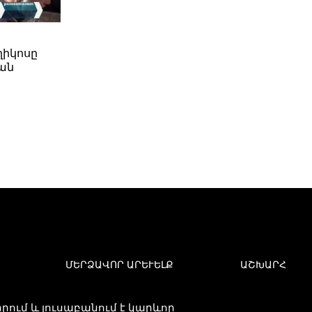
ղիկոսը
ան
ՄԵՐՁԱՎՈՐ ԱՐԵՒԵԼՔ
ԱՇԽԱՐՀ
ում և լուսաբանում է կարևոր