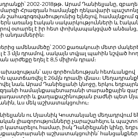
դրանքի՝ 2002-2018թթ․ Արամ Դանիելյանը, զբաղե
 մարզի Հրազդան համայնքի ղեկավարի պաշտոնը
 շահագրգռվածությունից ելնելով, համայնքում գ
երն առանց էական սակարկությունների և էակա
երով օտարել է իր հետ փոխկապակցված անձանց,
ի անդամներին։
երից ամենամեծը՝ 2000 քառակուսի մետր մակերե
 է 3 մլն դրամով, սակայն տվյալ պահին նշված հ
ան արժեքը եղել է 8,5 միլիոն դրամ։
ախազության՝ այս գործունեության հետևանքով
ն պատճառվել է 26մլն դրամի վնաս։ Մեղադրանք
ել նաև Արամ Դանիելյանի կնոջը, երկու եղբայրն
զդանի համայնքապետարանի տարածքային զա
 կադաստրի և քաղաքաշինության բաժնի պետ Մյ
անին, ևս մեկ աշխատակցուհու։
իելյանն ու Մյասնիկ Կոստանյանը մեղադրվում ե
կան լիազորությունները չարաշահելու և պաշտ
ր կատարելու համար, իսկ Դանիելյանի կինը, եղբ
յնքապետարանի աշխատակցուհին՝ հանցանքներ