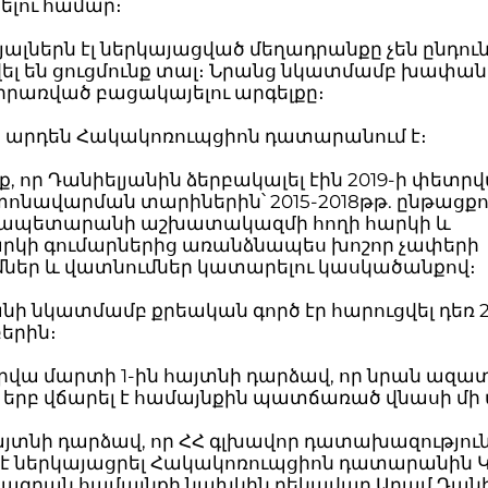
ելու համար։
յալներն էլ ներկայացված մեղադրանքը չեն ընդուն
ել են ցուցմունք տալ։ Նրանց նկատմամբ խափա
կիրառված բացակայելու արգելքը։
ն արդեն Հակակոռուպցիոն դատարանում է։
ք, որ Դանիելյանին ձերբակալել էին 2019-ի փետրվ
ոնավարման տարիներին՝ 2015-2018թթ. ընթացքո
ապետարանի աշխատակազմի հողի հարկի և
արկի գումարներից առանձնապես խոշոր չափերի
ւմներ և վատնումներ կատարելու կասկածանքով։
նի նկատմամբ քրեական գործ էր հարուցվել դեռ 2
երին։
րվա մարտի 1-ին հայտնի դարձավ, որ նրան ազատ
 երբ վճարել է համայնքին պատճառած վնասի մի 
այտնի դարձավ, որ ՀՀ գլխավոր դատախազությու
է ներկայացրել Հակակոռուպցիոն դատարանին 
րազդան համայնքի նախկին ղեկավար Արամ Դանի