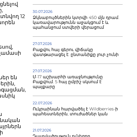
ցնելով
,
30.07.2026
տնվող 12
Ձկնաբույծներին կտրվի 450 մլն դրամ.
նորեն
կառավարությունն աջակցում է և
պահանջում ստվերի վերացում
27.07.2026
սով,
Բաքվու հայ գերու վիճակը
ողամասի
վատթարացել է. ընտանիքը լուր չունի
27.07.2026
Մ-17 աշխարհի առաջնությունը
ներ են
Բաքվում. 5 հայ ըմբիշ սկսում է
երին,
պայքարը
րգացման,
ասնիկ
22.07.2026
Ուկրաինան հարվածել է Wildberries-ի
պահեստներին, տուժածներ կան
ն
ոնական
այրներն
21.07.2026
ի
Դատվածություն ունեցող