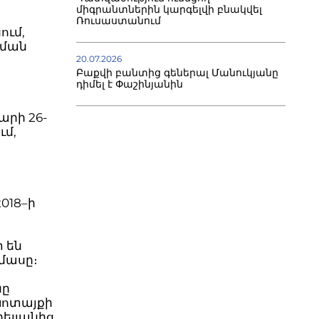
միգրանտներին կարգելվի բնակվել
Ռուսաստանում
ում,
նման
20.07.2026
Բաքվի բանտից գեներալ Մանուկյանը
դիմել է Փաշինյանին
արի 26-
ւմ,
018–ի
 են
մասը։
նը
Կոտայքի
ելյանից