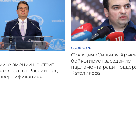
06.08.2026
Фракция «Сильная Арме
бойкотирует заседание
и: Армении не стоит
парламента ради подде
разворот от России под
Католикоса
диверсификация»