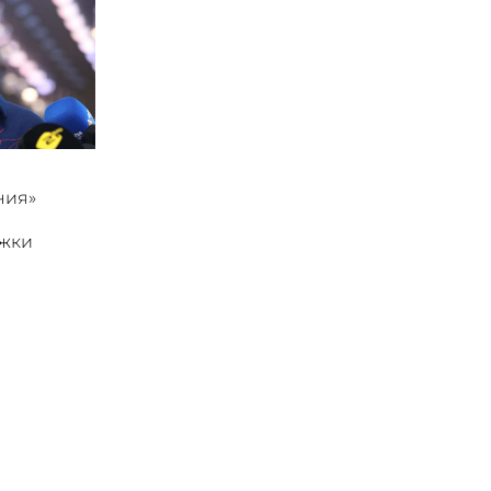
ния»
ржки