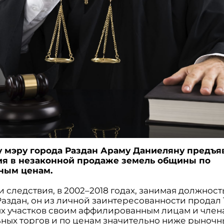
 мэру города Раздан Араму Даниеляну предъ
я в незаконной продаже земель общины по
ным ценам.
 следствия, в 2002–2018 годах, занимая должност
аздан, он из личной заинтересованности продал 
х участков своим аффилированным лицам и член
ьных торгов и по ценам значительно ниже рыночн