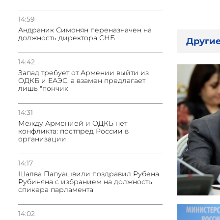
14:59
Андраник Симонян переназначен на
должность директора СНБ
Другие
14:42
Запад требует от Армении выйти из
ОДКБ и ЕАЭС, а взамен предлагает
лишь "пончик"
14:31
Между Арменией и ОДКБ нет
конфликта: постпред России в
организации
14:17
Шалва Папуашвили поздравил Рубена
Рубиняна с избранием на должность
спикера парламента
14:02