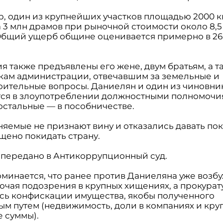
, один из крупнейших участков площадью 2000 кв
а 3 млн драмов при рыночной стоимости около 8,5
Общий ущерб общине оценивается примерно в 26
я также предъявлены его жене, двум братьям, а т
кам администрации, отвечавшим за земельные и
оительные вопросы. Даниелян и один из чиновни
ся в злоупотреблении должностными полномочи
остальные — в пособничестве.
няемые не признают вину и отказались давать пок
щено покидать страну.
 передано в Антикоррупционный суд.
оминается, что ранее против Даниеляна уже возб
лючая подозрения в крупных хищениях, а прокурат
сь конфискации имущества, якобы полученного
ым путем (недвижимость, доли в компаниях и кру
 суммы).