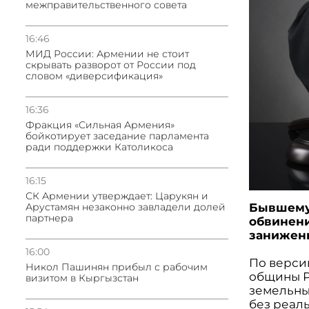
межправительственного совета
16:46
МИД России: Армении не стоит
скрывать разворот от России под
словом «диверсификация»
16:36
Фракция «Сильная Армения»
бойкотирует заседание парламента
ради поддержки Католикоса
16:15
СК Армении утверждает: Царукян и
Арустамян незаконно завладели долей
Бывшему
партнера
обвинени
занижен
16:00
По версии
Никол Пашинян прибыл с рабочим
общины Р
визитом в Кыргызстан
земельны
без реал