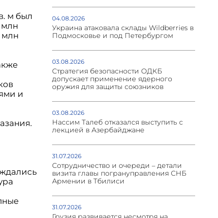
. м был
04.08.2026
 млн
Украина атаковала склады Wildberries в
 млн
Подмосковье и под Петербургом
03.08.2026
акже
Стратегия безопасности ОДКБ
допускает применение ядерного
ков
оружия для защиты союзников
ями и
03.08.2026
Нассим Талеб отказался выступить с
азания.
лекцией в Азербайджане
31.07.2026
Сотрудничество и очереди – детали
уждались
визита главы погрануправления СНБ
Армении в Тбилиси
ура
пные
31.07.2026
Грузия развивается несмотря на