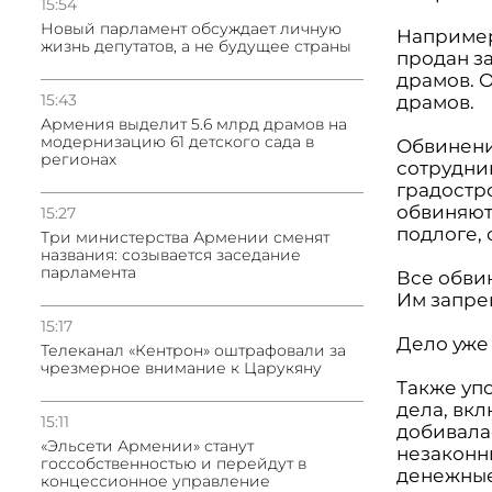
15:54
Новый парламент обсуждает личную
Например
жизнь депутатов, а не будущее страны
продан з
драмов. 
15:43
драмов.
Армения выделит 5.6 млрд драмов на
модернизацию 61 детского сада в
Обвинени
регионах
сотрудни
градостр
обвиняют
15:27
подлоге, 
Три министерства Армении сменят
названия: созывается заседание
парламента
Все обви
Им запре
15:17
Дело уже
Телеканал «Кентрон» оштрафовали за
чрезмерное внимание к Царукяну
Также уп
дела, вк
15:11
добивала
«Эльсети Армении» станут
незаконн
госсобственностью и перейдут в
денежные
концессионное управление