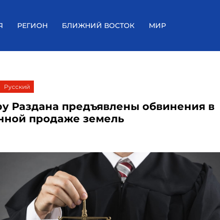
Я
РЕГИОН
БЛИЖНИЙ ВОСТОК
МИР
Русский
ру Раздана предъявлены обвинения в
нной продаже земель