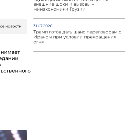
внешние шоки и вызовы –
минэкономики Грузии
31.07.2026
се новости
Трамп готов дать шанс переговорам с
Ираном при условии прекращения
огня
инимает
седании
о
ьственного