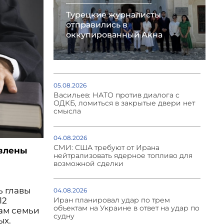
Турецкие журналисты
отправились в
оккупированный Акна
05.08.2026
Васильев: НАТО против диалога с
ОДКБ, ломиться в закрытые двери нет
смысла
04.08.2026
СМИ: США требуют от Ирана
явлены
нейтрализовать ядерное топливо для
возможной сделки
ь главы
04.08.2026
Иран планировал удар по трем
12
объектам на Украине в ответ на удар по
ам семьи
судну
ых.