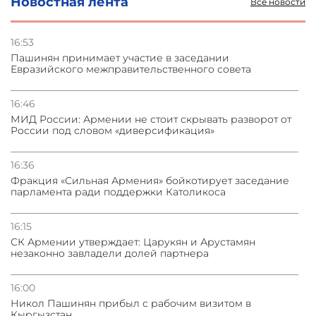
Новостная лента
Все новости
31.07.2026
Сотрудничество и очереди – детали визита главы
погрануправления СНБ Армении в Тбилиси
16:53
Пашинян принимает участие в заседании
Евразийского межправительственного совета
31.07.2026
Грузия развивается несмотря на внешние шоки и
вызовы – минэкономики Грузии
16:46
МИД России: Армении не стоит скрывать разворот от
России под словом «диверсификация»
31.07.2026
Трамп готов дать шанс переговорам с Ираном при
условии прекращения огня
16:36
Фракция «Сильная Армения» бойкотирует заседание
парламента ради поддержки Католикоса
16:15
СК Армении утверждает: Царукян и Арустамян
незаконно завладели долей партнера
16:00
Никол Пашинян прибыл с рабочим визитом в
Кыргызстан