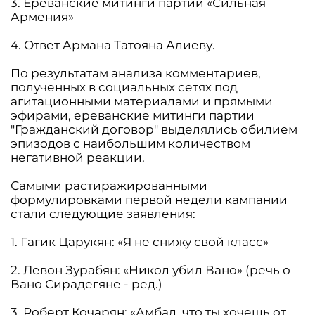
3. Ереванские митинги партии «Сильная
Армения»
4. Ответ Армана Татояна Алиеву.
По результатам анализа комментариев,
полученных в социальных сетях под
агитационными материалами и прямыми
эфирами, ереванские митинги партии
"Гражданский договор" выделялись обилием
эпизодов с наибольшим количеством
негативной реакции.
Самыми растиражированными
формулировками первой недели кампании
стали следующие заявления:
1. Гагик Царукян: «Я не снижу свой класс»
2. Левон Зурабян: «Никол убил Вано» (речь о
Вано Сирадегяне - ред.)
3. Роберт Кочарян: «Амбал, что ты хочешь от