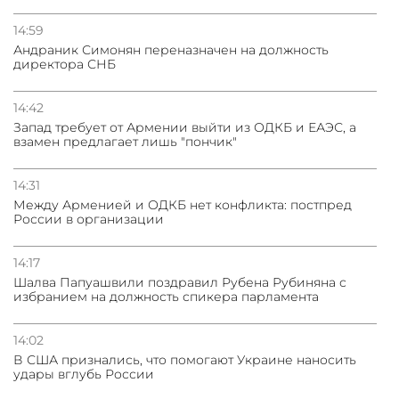
14:59
Андраник Симонян переназначен на должность
директора СНБ
14:42
Запад требует от Армении выйти из ОДКБ и ЕАЭС, а
взамен предлагает лишь "пончик"
14:31
Между Арменией и ОДКБ нет конфликта: постпред
России в организации
14:17
Шалва Папуашвили поздравил Рубена Рубиняна с
избранием на должность спикера парламента
14:02
В США признались, что помогают Украине наносить
удары вглубь России