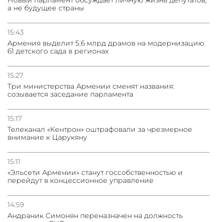
Новый парламент обсуждает личную жизнь депутатов,
а не будущее страны
15:43
Армения выделит 5.6 млрд драмов на модернизацию
61 детского сада в регионах
15:27
Три министерства Армении сменят названия:
созывается заседание парламента
15:17
Телеканал «Кентрон» оштрафовали за чрезмерное
внимание к Царукяну
15:11
«Эльсети Армении» станут госсобственностью и
перейдут в концессионное управление
14:59
Андраник Симонян переназначен на должность