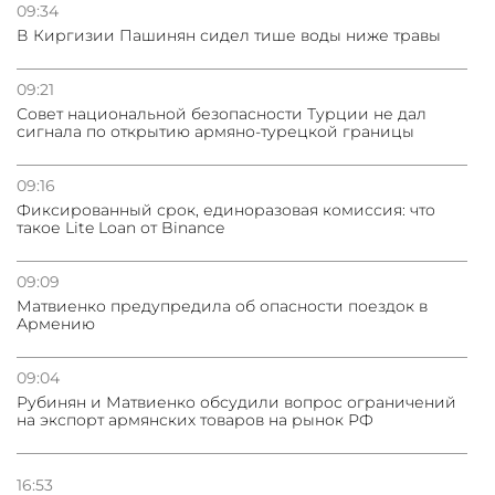
вызовы – минэкономики Грузии
09:34
В Киргизии Пашинян сидел тише воды ниже травы
31.07.2026
Трамп готов дать шанс переговорам с Ираном при
09:21
условии прекращения огня
Совет национальной безопасности Турции не дал
сигнала по открытию армяно-турецкой границы
09:16
Фиксированный срок, единоразовая комиссия: что
такое Lite Loan от Binance
09:09
Матвиенко предупредила об опасности поездок в
Армению
09:04
Рубинян и Матвиенко обсудили вопрос ограничений
на экспорт армянских товаров на рынок РФ
16:53