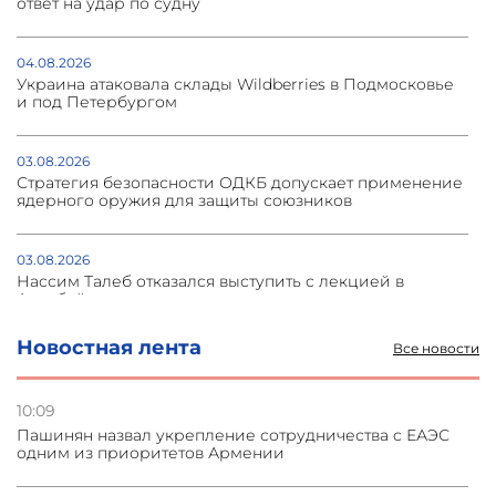
ответ на удар по судну
04.08.2026
Украина атаковала склады Wildberries в Подмосковье
и под Петербургом
03.08.2026
Стратегия безопасности ОДКБ допускает применение
ядерного оружия для защиты союзников
03.08.2026
Нассим Талеб отказался выступить с лекцией в
Азербайджане
Новостная лента
Все новости
31.07.2026
Сотрудничество и очереди – детали визита главы
погрануправления СНБ Армении в Тбилиси
10:09
Пашинян назвал укрепление сотрудничества с ЕАЭС
одним из приоритетов Армении
31.07.2026
Грузия развивается несмотря на внешние шоки и