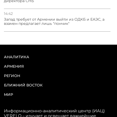
директора СНБ
14:42
Запад требует от Армении выйти из ОДКБ и ЕАЭС, а
взамен предлагает лишь "пончик"
АНАЛИТИКА
АРМЕНИЯ
РЕГИОН
БЛИЖНИЙ ВОСТОК
МИР
Информационно-аналитический центр (ИАЦ)
VERELQ – изучает и освещает важнейшие