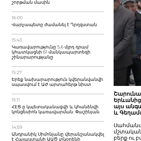
շորթման մասին
16:00
Վարչապետը ժամանել է Ղրղզստան
15:43
Կառավարությունը 5.6 մլրդ դրամ
կհատկացնի 61 մանկապարտեզի
շինարարությանը
15:27
Երեք նախարարություն կվերանվանվի.
սպասվում է ԱԺ արտահերթ նիստ
Շարունա
15:11
Երևանից
այս անգա
ՀԷՑ-ը կպետականացվի և կհանձնվի
կոնցեսիոն կառավարման. Փաշինյան
և Գեղամ
Սահմանա
14:59
մշտական 
Անդրանիկ Սիմոնյանը վերանշանակվել
բերք ու
է Հայաստանի ԱԱԾ տնօրենի