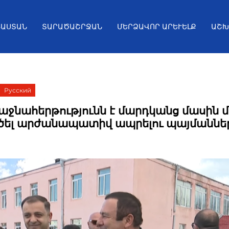
ՅԱՍՏԱՆ
ՏԱՐԱԾԱՇՐՋԱՆ
ՄԵՐՁԱՎՈՐ ԱՐԵՒԵԼՔ
ԱՇԽ
Русский
աջնահերթությունն է մարդկանց մասին 
ծել արժանապատիվ ապրելու պայմաննե