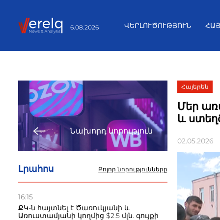
ՎԵՐԼՈՒԾՈՒԹՅՈՒՆ
ՀԱ
6.08.2026
Հայերեն
Մեր առ
և ստեղ
Նախորդ նորություն
02.05.2026
Լրահոս
Բոլոր նորությունները
16:15
ՔԿ-ն հայտնել է Ծառուկյանի և
Առուստամյանի կողմից $2.5 մլն. գույքի