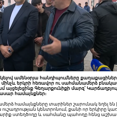
կելով ամենօրյա հանդիպումները քաղաքացիներ
 մինչև երկրի հեռավոր ու սահմանամերձ բնակա
մ այցելեցինք Գեղարքունիքի մարզ՝ Կարճաղբյուր
ասար համայնքներ։
մերձ համայնքները տարիներ շարունակ եղել են 
ուշադրության կենտրոնում, քանի որ երկիրը կառ
 բարիք ստեղծողը և սահմանը պահողը հենց աշխ