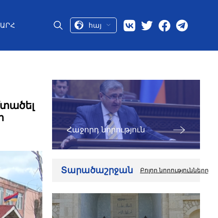
հայ
ԱՐՀ
մտածել
ր
Հաջորդ նորություն
Տարածաշրջան
Բոլոր նորությունները