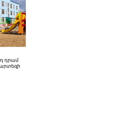
րդ դրամ
պարտեզի