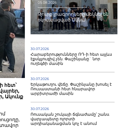
05.08.2026
Թուրք լրագրողները մեկնել են
օկուպացված Ակնա
30.07.2026
Հարաբերությունները ՌԴ-ի հետ այլևս
էքսկլյուզիվ չեն. Փաշինյանը` նոր
ուղեգծի մասին
30.07.2026
Երկաթուղու վեճը. Փաշինյանը խոսել է
ի հետ՝
Ռուսաստանի հետ հնարավոր
վայրեր,
արբիտրաժի մասին
, Ակունք
30.07.2026
իմ
Ռուսական շուկայի ճգնաժամը՝ շանս.
վարչապետը ոլորտի
ուցողը,
արդիականացման կոչ է անում
ատավոր