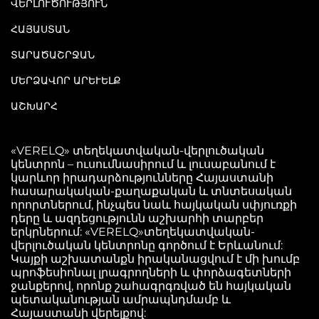
ՎԵՐԼՈՒԾՈՒԹՅՈՒՆ
ՀԱՅԱՍՏԱՆ
ՏԱՐԱԾԱՇՐՋԱՆ
ՄԵՐՁԱՎՈՐ ԱՐԵՒԵԼՔ
ԱՇԽԱՐՀ
«VERELQ» տեղեկատվական-վերլուծական
կենտրոն – ուսումնասիրում և լուսաբանում է
կարևոր իրադարձությունները Հայաստանի
հասարակական-քաղաքական և տնտեսական
որորտներում, ինչպես նաև հայկական սփյուռքի
դերը և ազդեցությունն աշխարհի տարբեր
երկրներում: «VERELQ»տեղեկատվական-
վերլուծական կենտրոնը գործում է Երևանում:
Կայքի աշխատանքն իրականացվում է մի խումբ
պրոֆեսիոնալ լրագրողների և փորձագետների
ջանքերով, որոնք շահագրգռված են հայկական
պետականության ամրապնդմամբ և
Հայաստանի վերելքով: