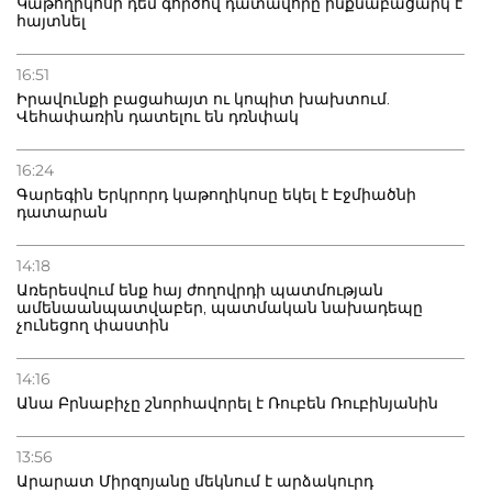
Կաթողիկոսի դեմ գործով դատավորը ինքնաբացարկ է
հայտնել
16:51
Իրավունքի բացահայտ ու կոպիտ խախտում.
Վեհափառին դատելու են դռնփակ
16:24
Գարեգին Երկրորդ կաթողիկոսը եկել է Էջմիածնի
դատարան
14:18
Առերեսվում ենք հայ ժողովրդի պատմության
ամենաանպատվաբեր, պատմական նախադեպը
չունեցող փաստին
14:16
Անա Բրնաբիչը շնորհավորել է Ռուբեն Ռուբինյանին
13:56
Արարատ Միրզոյանը մեկնում է արձակուրդ