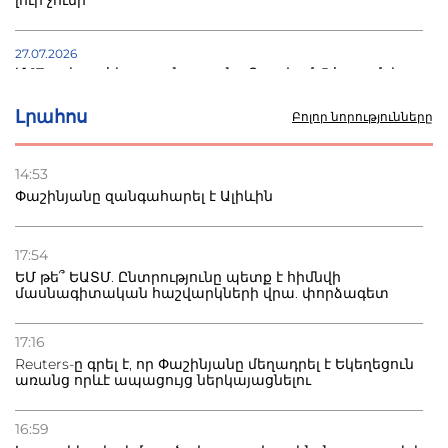
27.07.2026
Մ-17 աշխարհի առաջնությունը Բաքվում. 5 հայ ըմբիշ
սկսում է պայքարը
Լրահոս
Բոլոր նորությունները
22.07.2026
Ուկրաինան հարվածել է Wildberries-ի պահեստներին,
14:53
տուժածներ կան
Փաշինյանը զանգահարել է Ալիևին
21.07.2026
Դատվածություն ունեցող միգրանտներին կարգելվի
17:54
բնակվել Ռուսաստանում
ԵՄ թե՞ ԵԱՏՄ. Ընտրությունը պետք է հիմնվի
մասնագիտական հաշվարկների վրա. փորձագետ
20.07.2026
Բաքվի բանտից գեներալ Մանուկյանը դիմել է
17:16
Փաշինյանին
Reuters-ը գրել է, որ Փաշինյանը մեղադրել է Եկեղեցուն
առանց որևէ ապացույց ներկայացնելու
16:59