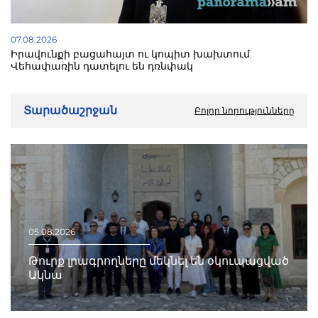
07.08.2026
Իրավունքի բացահայտ ու կոպիտ խախտում.
Վեհափառին դատելու են դռնփակ
Տարածաշրջան
Բոլոր նորությունները
05.08.2026
Թուրք լրագրողները մեկնել են օկուպացված
Ակնա