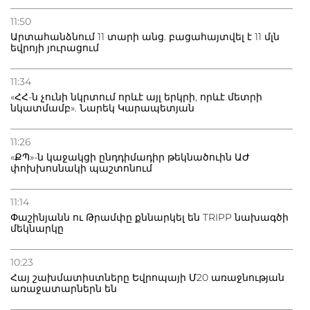
11:50
Արտահանձնում 11 տարի անց. բացահայտվել է 11 մլն
եվրոյի յուրացում
11:34
«ՀՀ-ն չունի նկրտում որևէ այլ երկրի, որևէ մետրի
նկատմամբ». Նարեկ Կարապետյան
11:26
«ՔՊ»-ն կաջակցի ընդդիմադիր թեկնածուին ԱԺ
փոխխոսնակի պաշտոնում
11:14
Փաշինյանն ու Թրամփը քննարկել են TRIPP նախագծի
մեկնարկը
10:23
Հայ շախմատիստները Եվրոպայի Մ20 առաջնության
առաջատարներն են