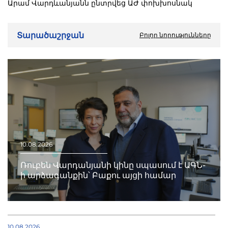
Արամ Վարդևանյանն ընտրվեց ԱԺ փոխխոսնակ
Տարածաշրջան
Բոլոր նորությունները
10.08.2026
Ռուբեն Վարդանյանի կինը սպասում է ԱԳՆ-
ի արձագանքին՝ Բաքու այցի համար
10.08.2026