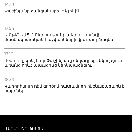
14:53
Փաշինյանը զանգահարել է Ալիևին
17:54
ԵՄ թե՞ ԵԱՏՄ. Ընտրությունը պետք է հիմնվի
մասնագիտական հաշվարկների վրա. փորձագետ
17:16
Reuters-ը գրել է, որ Փաշինյանը մեղադրել է Եկեղեցուն
առանց որևէ ապացույց ներկայացնելու
16:59
Կաթողիկոսի դեմ գործով դատավորը ինքնաբացարկ է
հայտնել
ՎԵՐԼՈՒԾՈՒԹՅՈՒՆ