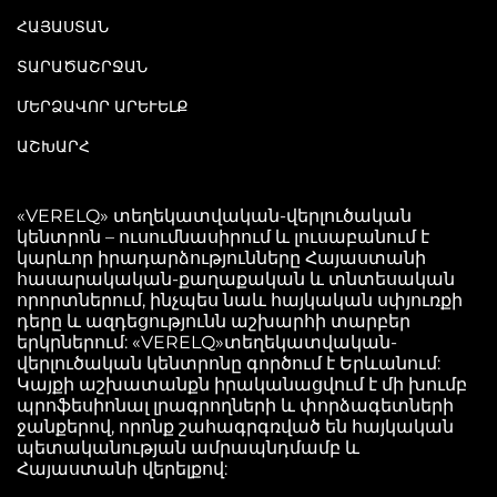
ՀԱՅԱՍՏԱՆ
ՏԱՐԱԾԱՇՐՋԱՆ
ՄԵՐՁԱՎՈՐ ԱՐԵՒԵԼՔ
ԱՇԽԱՐՀ
«VERELQ» տեղեկատվական-վերլուծական
կենտրոն – ուսումնասիրում և լուսաբանում է
կարևոր իրադարձությունները Հայաստանի
հասարակական-քաղաքական և տնտեսական
որորտներում, ինչպես նաև հայկական սփյուռքի
դերը և ազդեցությունն աշխարհի տարբեր
երկրներում: «VERELQ»տեղեկատվական-
վերլուծական կենտրոնը գործում է Երևանում:
Կայքի աշխատանքն իրականացվում է մի խումբ
պրոֆեսիոնալ լրագրողների և փորձագետների
ջանքերով, որոնք շահագրգռված են հայկական
պետականության ամրապնդմամբ և
Հայաստանի վերելքով: