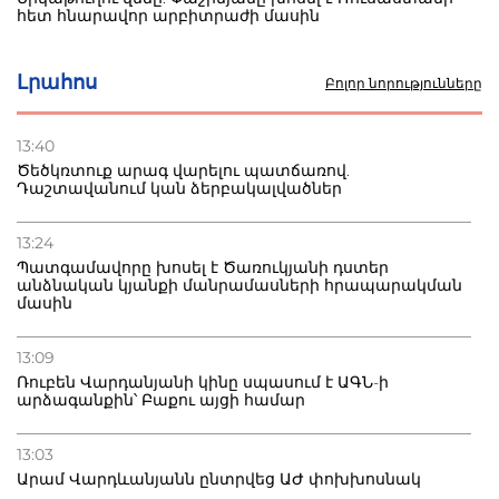
հետ հնարավոր արբիտրաժի մասին
30.07.2026
Լրահոս
Բոլոր նորությունները
Ռուսական շուկայի ճգնաժամը՝ շանս. վարչապետը
ոլորտի արդիականացման կոչ է անում
13:40
Ծեծկռտուք արագ վարելու պատճառով.
30.07.2026
Դաշտավանում կան ձերբակալվածներ
Ձկնաբույծներին կտրվի 450 մլն դրամ.
կառավարությունն աջակցում է և պահանջում ստվերի
վերացում
13:24
Պատգամավորը խոսել է Ծառուկյանի դստեր
անձնական կյանքի մանրամասների հրապարակման
27.07.2026
մասին
Բաքվու հայ գերու վիճակը վատթարացել է. ընտանիքը
լուր չունի
13:09
Ռուբեն Վարդանյանի կինը սպասում է ԱԳՆ-ի
արձագանքին՝ Բաքու այցի համար
13:03
Արամ Վարդևանյանն ընտրվեց ԱԺ փոխխոսնակ