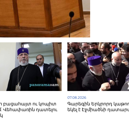
07.08.2026
ի բացահայտ ու կոպիտ
Գարեգին Երկրորդ կաթո
. Վեհափառին դատելու
եկել է Էջմիածնի դատար
կ