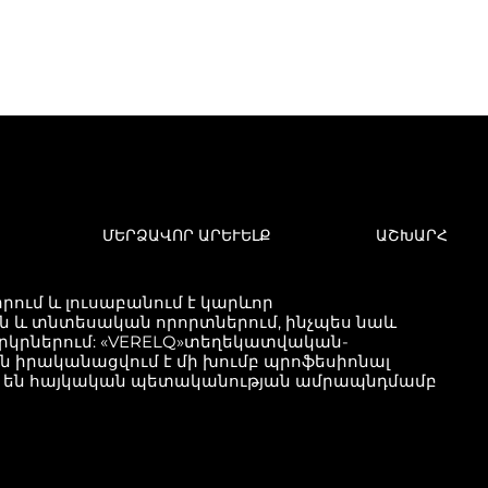
ՄԵՐՁԱՎՈՐ ԱՐԵՒԵԼՔ
ԱՇԽԱՐՀ
ում և լուսաբանում է կարևոր
և տնտեսական որորտներում, ինչպես նաև
երկրներում: «VERELQ»տեղեկատվական-
քն իրականացվում է մի խումբ պրոֆեսիոնալ
ած են հայկական պետականության ամրապնդմամբ