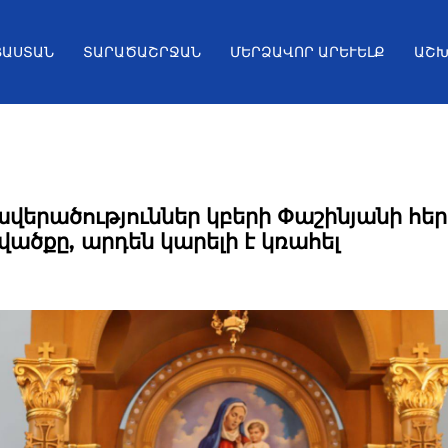
ՅԱՍՏԱՆ
ՏԱՐԱԾԱՇՐՋԱՆ
ՄԵՐՁԱՎՈՐ ԱՐԵՒԵԼՔ
ԱՇԽ
 ավերածություններ կբերի Փաշինյանի հ
վածքը, արդեն կարելի է կռահել