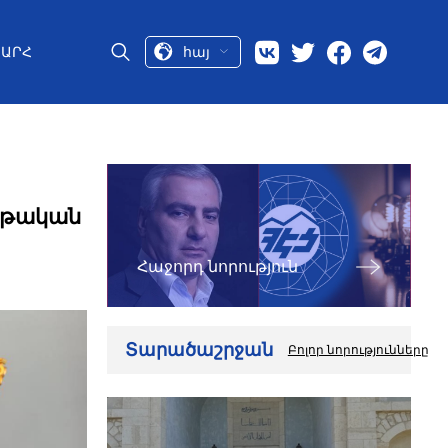
հայ
ԱՐՀ
երթական
Հաջորդ նորություն
Տարածաշրջան
Բոլոր նորությունները