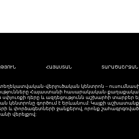
ՒԹՅՈՒՆ
ՀԱՅԱՍՏԱՆ
ՏԱՐԱԾԱՇՐՋԱՆ
 տեղեկատվական-վերլուծական կենտրոն – ուսումնասիր
ւթյունները Հայաստանի հասարակական-քաղաքական 
 սփյուռքի դերը և ազդեցությունն աշխարհի տարբեր 
կան կենտրոնը գործում է Երևանում: Կայքի աշխատան
երի և փորձագետների ջանքերով, որոնք շահագրգռվ
անի վերելքով: