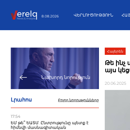
ՎԵՐԼՈՒԾՈՒԹՅՈՒՆ
ՀԱ
8.08.2026
Հայերեն
Թե ինչ
այս կեց
Նախորդ նորություն
20.06.2025
Լրահոս
Բոլոր նորությունները
17:54
ԵՄ թե՞ ԵԱՏՄ. Ընտրությունը պետք է
հիմնվի մասնագիտական