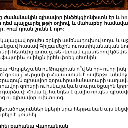
ը ժամանակին գլխավոր ինֆեկցիոնիստն էր և հո
ի դեմ պայքարել թթի օղիով, և մահաբեր համավ
ր․ «ում դռան շունն է որ»։
րկայացավ որպես երկրի ամենադուխով տղա և աջ
 անցավ հասավ Գիլգամեշին ու ոստիկանական կո
երի հետևից գոռաց, թե «կտամ պատերով կծեփեմ
ֆալտին» ու ինքն իրեն փռեց գետնին:
ե բա «Ադրբեջանն ու Թուրքիան ո՞վ են որ» ու իր իս
՝ գոռաց՝ «Արցախը Հայաստան է ու վերջ»․ անմ
երագույն գլխավոր զորահրամանատարի սաղա
զարավոր զոհերի ու հսկայական տարածքային կոր
արձավ։ Հիմա էլ, հանդես է գալիս որպես գլխավ
գ ու գլխավոր ուխտոլոգ..
վերածություններ կբերի նրա հերթական այս կեցվ
րելի է կռահել․․․
րիել քահանա Վարդանյան