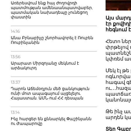
Առերեսվում ենք հայ ժողովրդի
պատմության ամենաանպատվաբեր,
պատմական նախադեպը չունեցող
փաստին
Այս մարդ
էր քովիդ
հեգնում է
14:16
Անա Բրնաբիչը շնորհավորել է Ռուբեն
Հետո նե
Ռուբինյանին
փրթելով
պատնեշն
13:56
կփռեմ աս
Արարատ Միրզոյանը մեկնում է
արձակուրդ
Մեկ էլ թ
ոգևորված
հագավ գ
13:37
ու․․․հա
Դարոն Աճեմօղլուն մեծ ցանկություն
ունի մոտ ապագայում այցելելու
պատճառ դ
Հայաստան. ԱՄՆ-ում ՀՀ դեսպան
կանոնալո
Թե ինչ ա
13:14
արդեն կա
Ինչ հարցեր են քննարկել Փաշինյանն
ու Ժապարովը
Տեր Գաբ