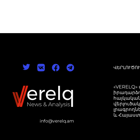
ՎԵՐԼՈՒԾՈ
«VERELQ»
իրադարձո
հայկական
վերլուծա
լրագրողն
և Հայաստ
info@verelq.am