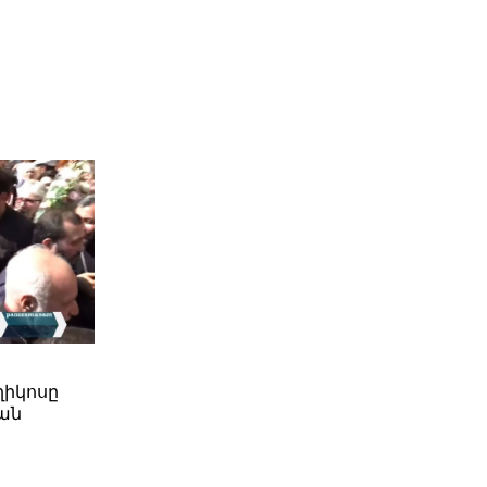
ղիկոսը
ան