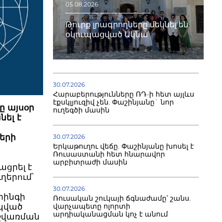
05.08.2026
Թուրք լրագրողները մեկնել են
օկուպացված Ակնա
30.07.2026
Հարաբերությունները ՌԴ-ի հետ այլևս
էքսկլյուզիվ չեն. Փաշինյանը` նոր
ը այսօր
ուղեգծի մասին
նել է
երի
30.07.2026
Երկաթուղու վեճը. Փաշինյանը խոսել է
Ռուսաստանի հետ հնարավոր
արբիտրաժի մասին
ցրել է
ղերում՝
վ
30.07.2026
րինգի
Ռուսական շուկայի ճգնաժամը՝ շանս.
վարչապետը ոլորտի
ապված
արդիականացման կոչ է անում
աշվառման