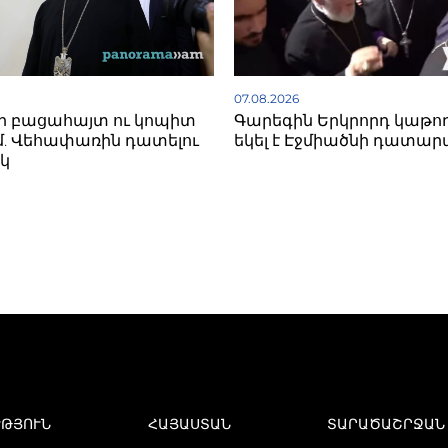
07.08.2026
ի բացահայտ ու կոպիտ
Գարեգին Երկրորդ կաթո
. Վեհափառին դատելու
եկել է Էջմիածնի դատար
կ
ՒԹՅՈՒՆ
ՀԱՅԱՍՏԱՆ
ՏԱՐԱԾԱՇՐՋԱՆ