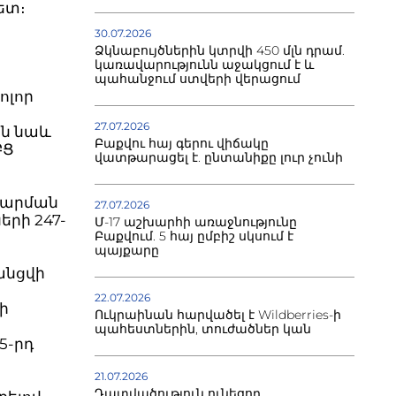
ետ։
30.07.2026
Ձկնաբույծներին կտրվի 450 մլն դրամ.
կառավարությունն աջակցում է և
պահանջում ստվերի վերացում
ոլոր
27.07.2026
են նաև
Բաքվու հայ գերու վիճակը
ԲՑ
վատթարացել է. ընտանիքը լուր չունի
 լարման
27.07.2026
երի 247-
Մ-17 աշխարհի առաջնությունը
Բաքվում. 5 հայ ըմբիշ սկսում է
պայքարը
անցվի
22.07.2026
ի
Ուկրաինան հարվածել է Wildberries-ի
պահեստներին, տուժածներ կան
5-րդ
21.07.2026
Դատվածություն ունեցող