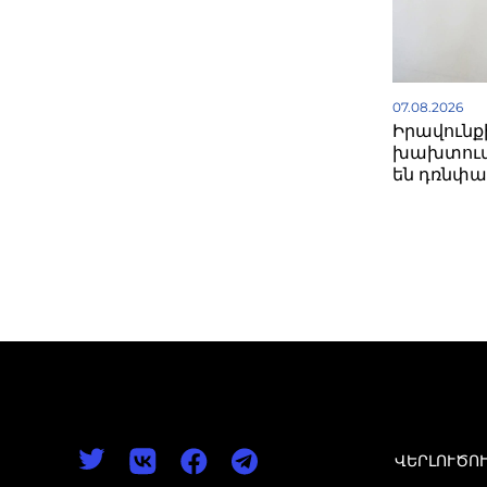
07.08.2026
Իրավունք
խախտում
են դռնփա
ՎԵՐԼՈՒԾՈ