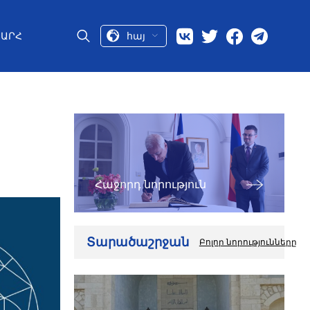
հայ
ԱՐՀ
Հաջորդ նորություն
Տարածաշրջան
Բոլոր նորությունները