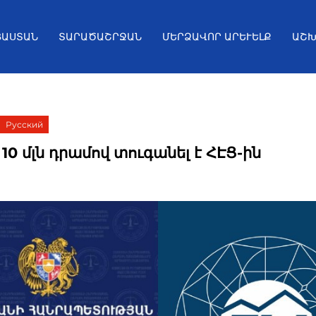
ՅԱՍՏԱՆ
ՏԱՐԱԾԱՇՐՋԱՆ
ՄԵՐՁԱՎՈՐ ԱՐԵՒԵԼՔ
ԱՇԽ
Русский
10 մլն դրամով տուգանել է ՀԷՑ-ին