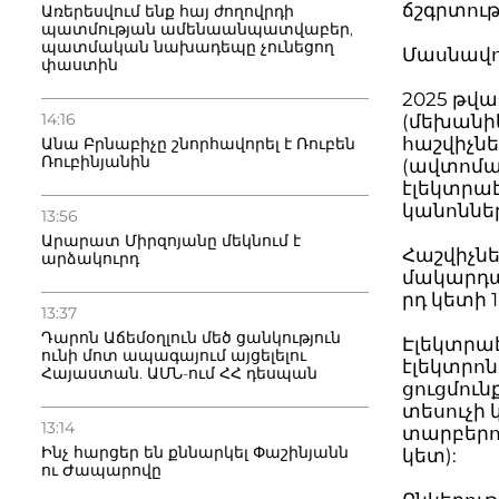
ճշգրտու
Առերեսվում ենք հայ ժողովրդի
պատմության ամենաանպատվաբեր,
պատմական նախադեպը չունեցող
Մասնավ
փաստին
2025 թվա
14:16
(մեխանիկ
հաշվիչնե
Անա Բրնաբիչը շնորհավորել է Ռուբեն
Ռուբինյանին
(ավտոմա
էլեկտրաէ
կանոններ
13:56
Արարատ Միրզոյանը մեկնում է
Հաշվիչնե
արձակուրդ
մակարդակ
րդ կետի 
13:37
Դարոն Աճեմօղլուն մեծ ցանկություն
Էլեկտրա
ունի մոտ ապագայում այցելելու
էլեկտրո
Հայաստան. ԱՄՆ-ում ՀՀ դեսպան
ցուցմու
տեսուչի 
13:14
տարբերու
Ինչ հարցեր են քննարկել Փաշինյանն
կետ):
ու Ժապարովը