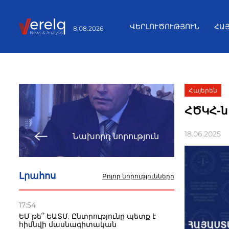
ՎԵՐԼՈՒԾՈՒԹՅՈՒՆ
ՀԱ
8.08.2026
Հայերեն
ՀԾԿՀ-ն 
18.06.2025
Նախորդ նորություն
Լրահոս
Բոլոր նորությունները
17:54
ԵՄ թե՞ ԵԱՏՄ. Ընտրությունը պետք է
հիմնվի մասնագիտական