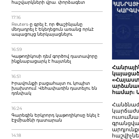
հաշվարկների վրա. փորձագետ
17:16
Reuters-ը գրել է, որ Փաշինյանը
մեղադրել է Եկեղեցուն առանց որևէ
ապացույց ներկայացնելու
16:59
Կաթողիկոսի դեմ գործով դատավորը
ինքնաբացարկ է հայտնել
Հանրայի
կայացած 
16:51
«Հայաստ
Իրավունքի բացահայտ ու կոպիտ
արձանագ
խախտում. Վեհափառին դատելու են
համար։ Ա
դռնփակ
Հանձնաժ
16:24
կարճաժամ
Գարեգին Երկրորդ կաթողիկոսը եկել է
ուսումն
Էջմիածնի դատարան
գրանցված
արդյունք
14:18
հաշվիչն