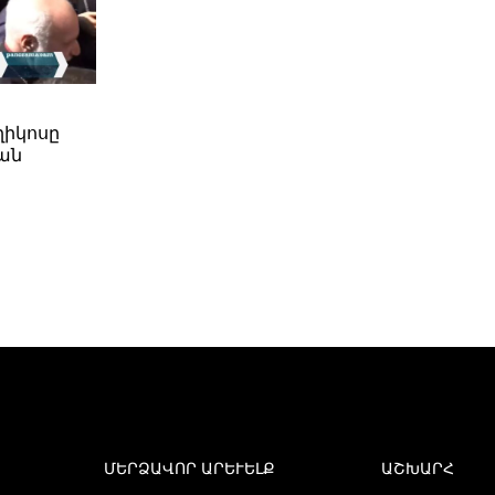
ղիկոսը
ան
ՄԵՐՁԱՎՈՐ ԱՐԵՒԵԼՔ
ԱՇԽԱՐՀ