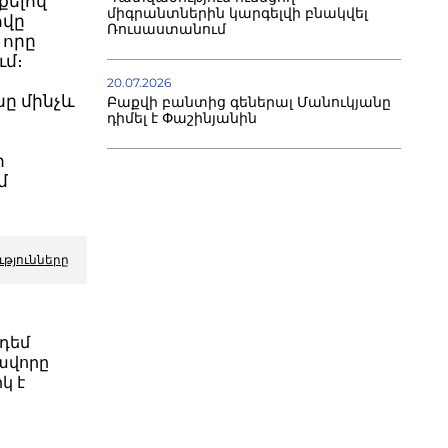
քելով
միգրանտներին կարգելվի բնակվել
ովը
Ռուսաստանում
 որը
ւմ։
20.07.2026
նը մինչև
Բաքվի բանտից գեներալ Մանուկյանը
դիմել է Փաշինյանին
ի
մ
ւթյունները
դեմ
ավորը
կ է