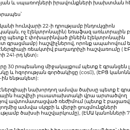
թյան և սպառողների իրավունքների խախտման հ
որապես՝
կանի հունվարի 22-ի դրությամբ ինդուկցիոն
ական, ոչ էլեկտրոնային) եռաֆազ առևտրային բ
րը պետք է փոխարինված լինեին էլեկտրոնային
տ գրացմամբ) հաշվիչներով, որոնք ապահովում 
ներգիայի ռեակտիվ բաղադրիչի հաշվառումը ( Է
ի 241-րդ կետ)։
րը 30 րոպեանոց միջակայքում պետք է գրանցեն
ը և հզորության գործակիցը (cos), (ԷԲՑ կանոնն
1-ին ենթակետ):
էներգիայի նախորդող ամսվա ծախսը պետք է գր
նային հաշվիչի լուսատախտակի վրա արտածվող
նքով ավտոմատացված ռեժիմում (պետք է բացառվ
կողմից ամսվա սկզբի և վերջի ցուցմունքների
թյամբ ծախսի հաշվարկումը), (ԷՄԱ կանոնների 7