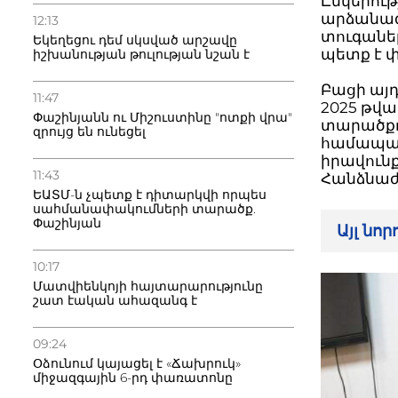
Ընկերութ
արձանագ
12:13
տուգանել
Եկեղեցու դեմ սկսված արշավը
պետք է 
իշխանության թուլության նշան է
Բացի այդ
11:47
2025 թվ
Փաշինյանն ու Միշուստինը "ոտքի վրա"
տարածքո
զրույց են ունեցել
համապատ
իրավուն
11:43
Հանձնաժ
ԵԱՏՄ-ն չպետք է դիտարկվի որպես
սահմանափակումների տարածք.
Փաշինյան
Այլ նո
10:17
Մատվիենկոյի հայտարարությունը
շատ էական ահազանգ է
09:24
Օձունում կայացել է «Ճախրուկ»
միջազգային 6-րդ փառատոնը