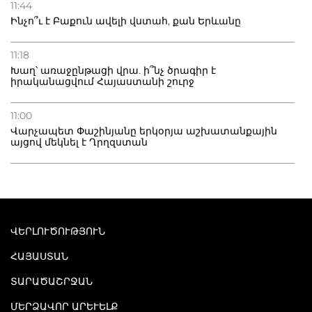
11:44
Ինչո՞ւ է Բաքուն ավելի վստահ, քան Երևանը
11:18
Խաղ՝ առաջընթացի վրա. ի՞նչ ծրագիր է
իրականացվում Հայաստանի շուրջ
11:00
Վարչապետ Փաշինյանը երկօրյա աշխատանքային
այցով մեկնել է Ղրղզստան
ՎԵՐԼՈՒԾՈՒԹՅՈՒՆ
ՀԱՅԱՍՏԱՆ
ՏԱՐԱԾԱՇՐՋԱՆ
ՄԵՐՁԱՎՈՐ ԱՐԵՒԵԼՔ