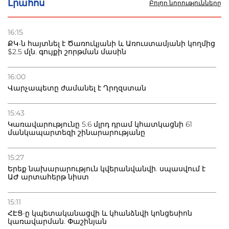
Լրահոս
Բոլոր նորությունները
22.07.2026
Ուկրաինան հարվածել է Wildberries-ի պահեստներին,
16:15
տուժածներ կան
ՔԿ-ն հայտնել է Ծառուկյանի և Առուստամյանի կողմից
$2.5 մլն. գույքի շորթման մասին
21.07.2026
Դատվածություն ունեցող միգրանտներին կարգելվի
16:00
բնակվել Ռուսաստանում
Վարչապետը ժամանել է Ղրղզստան
20.07.2026
15:43
Բաքվի բանտից գեներալ Մանուկյանը դիմել է
Կառավարությունը 5.6 մլրդ դրամ կհատկացնի 61
Փաշինյանին
մանկապարտեզի շինարարությանը
15:27
Երեք նախարարություն կվերանվանվի. սպասվում է
ԱԺ արտահերթ նիստ
15:11
ՀԷՑ-ը կպետականացվի և կհանձնվի կոնցեսիոն
կառավարման. Փաշինյան