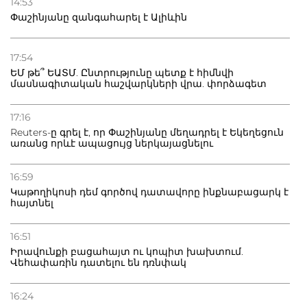
14:53
տուժածներ կան
Փաշինյանը զանգահարել է Ալիևին
21.07.2026
Դատվածություն ունեցող միգրանտներին կարգելվի
17:54
բնակվել Ռուսաստանում
ԵՄ թե՞ ԵԱՏՄ. Ընտրությունը պետք է հիմնվի
մասնագիտական հաշվարկների վրա. փորձագետ
20.07.2026
Բաքվի բանտից գեներալ Մանուկյանը դիմել է
17:16
Փաշինյանին
Reuters-ը գրել է, որ Փաշինյանը մեղադրել է Եկեղեցուն
առանց որևէ ապացույց ներկայացնելու
16:59
Կաթողիկոսի դեմ գործով դատավորը ինքնաբացարկ է
հայտնել
16:51
Իրավունքի բացահայտ ու կոպիտ խախտում.
Վեհափառին դատելու են դռնփակ
16:24