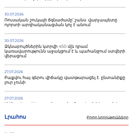
30.07.2026
Ռուսական շուկայի ճգնաժամը՝ շանս. վարչապետը
ոլորտի արդիականացման կոչ է անում
30.07.2026
Ձկնաբույծներին կտրվի 450 մլն դրամ.
կառավարությունն աջակցում է և պահանջում ստվերի
վերացում
27.07.2026
Բաքվու հայ գերու վիճակը վատթարացել է. ընտանիքը
լուր չունի
27.07.2026
Մ-17 աշխարհի առաջնությունը Բաքվում. 5 հայ ըմբիշ
սկսում է պայքարը
Լրահոս
Բոլոր նորությունները
22.07.2026
Ուկրաինան հարվածել է Wildberries-ի պահեստներին,