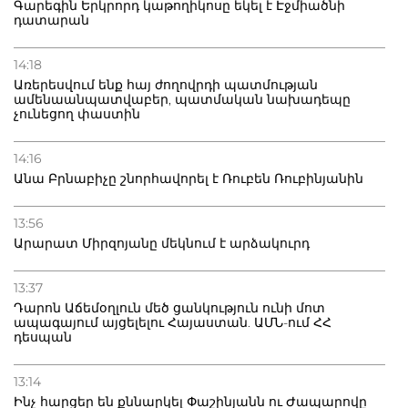
Գարեգին Երկրորդ կաթողիկոսը եկել է Էջմիածնի
դատարան
14:18
Առերեսվում ենք հայ ժողովրդի պատմության
ամենաանպատվաբեր, պատմական նախադեպը
չունեցող փաստին
14:16
Անա Բրնաբիչը շնորհավորել է Ռուբեն Ռուբինյանին
13:56
Արարատ Միրզոյանը մեկնում է արձակուրդ
13:37
Դարոն Աճեմօղլուն մեծ ցանկություն ունի մոտ
ապագայում այցելելու Հայաստան. ԱՄՆ-ում ՀՀ
դեսպան
13:14
Ինչ հարցեր են քննարկել Փաշինյանն ու Ժապարովը