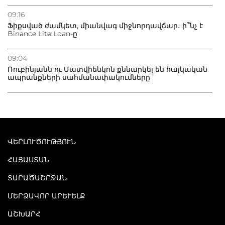
09:16
Ֆիքսված ժամկետ, միանվագ միջնորդավճար․ ի՞նչ է
Binance Lite Loan-ը
09:04
Ռուբինյանն ու Մատվիենկոն քննարկել են հայկական
ապրանքների սահմանափակումները
ՎԵՐԼՈՒԾՈՒԹՅՈՒՆ
ՀԱՅԱՍՏԱՆ
ՏԱՐԱԾԱՇՐՋԱՆ
ՄԵՐՁԱՎՈՐ ԱՐԵՒԵԼՔ
ԱՇԽԱՐՀ