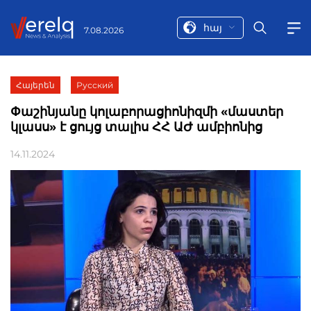
հայ
7.08.2026
Հայերեն
Русский
Փաշինյանը կոլաբորացիոնիզմի «մաստեր
կլասս» է ցույց տալիս ՀՀ ԱԺ ամբիոնից
14.11.2024