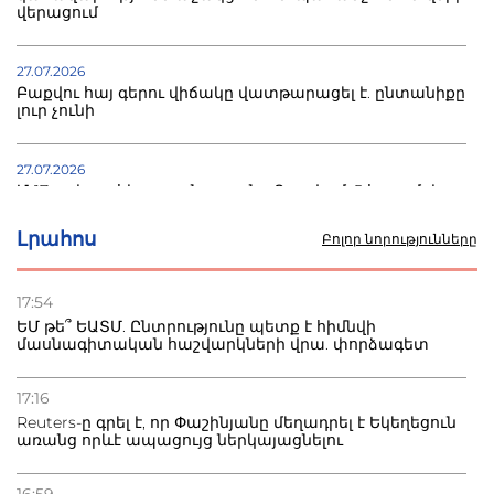
վերացում
27.07.2026
Բաքվու հայ գերու վիճակը վատթարացել է. ընտանիքը
լուր չունի
27.07.2026
Մ-17 աշխարհի առաջնությունը Բաքվում. 5 հայ ըմբիշ
սկսում է պայքարը
Լրահոս
Բոլոր նորությունները
22.07.2026
Ուկրաինան հարվածել է Wildberries-ի պահեստներին,
17:54
տուժածներ կան
ԵՄ թե՞ ԵԱՏՄ. Ընտրությունը պետք է հիմնվի
մասնագիտական հաշվարկների վրա. փորձագետ
21.07.2026
Դատվածություն ունեցող միգրանտներին կարգելվի
17:16
բնակվել Ռուսաստանում
Reuters-ը գրել է, որ Փաշինյանը մեղադրել է Եկեղեցուն
առանց որևէ ապացույց ներկայացնելու
20.07.2026
Բաքվի բանտից գեներալ Մանուկյանը դիմել է
16:59