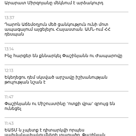
Արարատ Միրզոյանը մեկնում է արձակուրդ
13:37
Դարոն Աճեմօղլուն մեծ ցանկություն ունի մոտ
ապագայում այցելելու Հայաստան. ԱՄՆ-ում ՀՀ
դեսպան
13:14
Ինչ հարցեր են քննարկել Փաշինյանն ու Ժապարովը
12:13
Եկեղեցու դեմ սկսված արշավը իշխանության
թուլության նշան է
11:47
Փաշինյանն ու Միշուստինը "ոտքի վրա" զրույց են
ունեցել
11:43
ԵԱՏՄ-ն չպետք է դիտարկվի որպես
սահմանափակումների տարածք. Փաշինյան