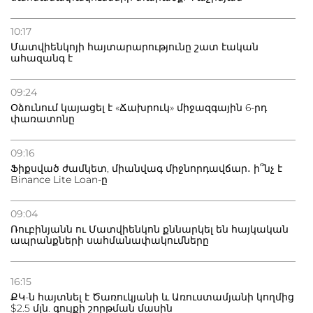
10:17
Մատվիենկոյի հայտարարությունը շատ էական
ահազանգ է
09:24
Օձունում կայացել է «Ճախրուկ» միջազգային 6-րդ
փառատոնը
09:16
Ֆիքսված ժամկետ, միանվագ միջնորդավճար․ ի՞նչ է
Binance Lite Loan-ը
09:04
Ռուբինյանն ու Մատվիենկոն քննարկել են հայկական
ապրանքների սահմանափակումները
16:15
ՔԿ-ն հայտնել է Ծառուկյանի և Առուստամյանի կողմից
$2.5 մլն. գույքի շորթման մասին