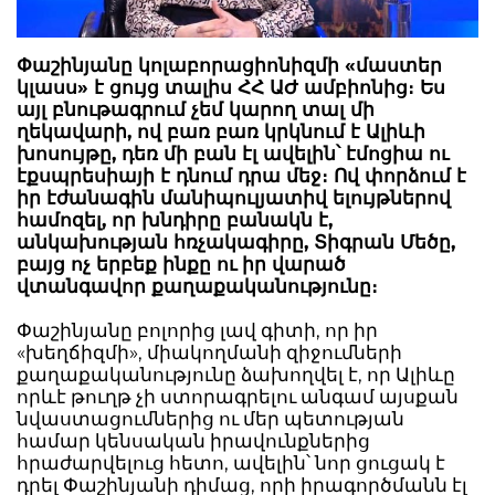
Փաշինյանը կոլաբորացիոնիզմի «մաստեր
կլասս» է ցույց տալիս ՀՀ ԱԺ ամբիոնից։ Ես
այլ բնութագրում չեմ կարող տալ մի
ղեկավարի, ով բառ բառ կրկնում է Ալիևի
խոսույթը, դեռ մի բան էլ ավելին՝ էմոցիա ու
էքսպրեսիայի է դնում դրա մեջ։ Ով փորձում է
իր էժանագին մանիպուլյատիվ ելույթներով
համոզել, որ խնդիրը բանակն է,
անկախության հռչակագիրը, Տիգրան Մեծը,
բայց ոչ երբեք ինքը ու իր վարած
վտանգավոր քաղաքականությունը։
Փաշինյանը բոլորից լավ գիտի, որ իր
«խեղճիզմի», միակողմանի զիջումների
քաղաքականությունը ձախողվել է, որ Ալիևը
որևէ թուղթ չի ստորագրելու անգամ այսքան
նվաստացումներից ու մեր պետության
համար կենսական իրավունքներից
հրաժարվելուց հետո, ավելին՝ նոր ցուցակ է
դրել Փաշինյանի դիմաց, որի իրագործմանն էլ