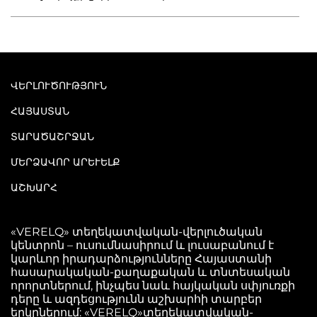
ՎԵՐԼՈՒԾՈՒԹՅՈՒՆ
ՀԱՅԱՍՏԱՆ
ՏԱՐԱԾԱՇՐՋԱՆ
ՄԵՐՁԱՎՈՐ ԱՐԵՒԵԼՔ
ԱՇԽԱՐՀ
«VERELQ» տեղեկատվական-վերլուծական
կենտրոն – ուսումնասիրում և լուսաբանում է
կարևոր իրադարձությունները Հայաստանի
հասարակական-քաղաքական և տնտեսական
որորտներում, ինչպես նաև հայկական սփյուռքի
դերը և ազդեցությունն աշխարհի տարբեր
երկրներում: «VERELQ»տեղեկատվական-