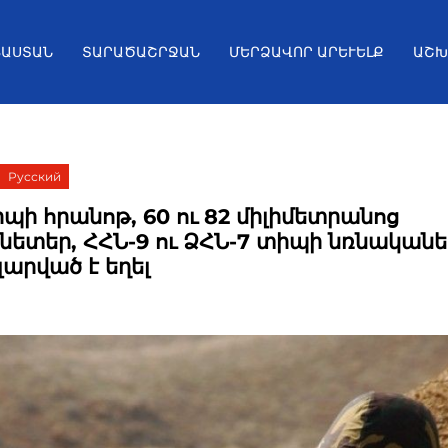
ՅԱՍՏԱՆ
ՏԱՐԱԾԱՇՐՋԱՆ
ՄԵՐՁԱՎՈՐ ԱՐԵՒԵԼՔ
ԱՇԽ
Русский
իպի հրանոթ, 60 ու 82 միլիմետրանոց
ետեր, ՀՀՆ-9 ու ՁՀՆ-7 տիպի նռնականե
լարված է եղել