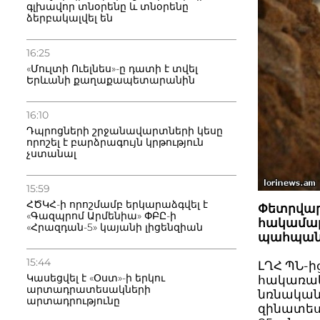
գլխավոր տնօրենը և տնօրենը
ձերբակալվել են
16:25
«Մուլտի Ուելնես»-ը դատի է տվել
Երևանի քաղաքապետարանին
16:10
Դպրոցների շրջանավարտների կեսը
որոշել է բարձրագույն կրթություն
չստանալ
15:59
ՀԾԿՀ-ի որոշմամբ երկարաձգվել է
Փետրվարի
«Գազպրոմ Արմենիա» ՓԲԸ-ի
հակամար
«Հրազդան-5» կայանի լիցենզիան
պահպանմ
15:44
ԼՂՀ ՊՆ-
Կասեցվել է «Օստ»-ի երկու
հակառակ
արտադրատեսակների
նռնական
արտադրությունը
զինատես