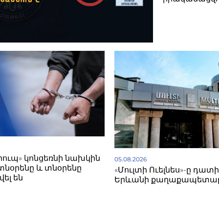
գրուպ» կոնցեռնի նախկին
05.08.2026
տնօրենը և տնօրենը
«Մուլտի Ուելնես»-ը դատի
ել են
Երևանի քաղաքապետա