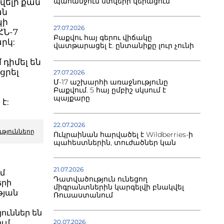
պահանջում ստվերի վերացում
վելի քան
ան
պի
27.07.2026
ՀՆ-7
Բաքվու հայ գերու վիճակը
րկ:
վատթարացել է. ընտանիքը լուր չունի
դիմել են
ցրել
27.07.2026
Մ-17 աշխարհի առաջնությունը
Բաքվում. 5 հայ ըմբիշ սկսում է
պայքարը
է:
22.07.2026
ւթյունները
Ուկրաինան հարվածել է Wildberries-ի
պահեստներին, տուժածներ կան
21.07.2026
ւմ
Դատվածություն ունեցող
երի
միգրանտներին կարգելվի բնակվել
թյան
Ռուսաստանում
ուններ են
20.07.2026
ւմ