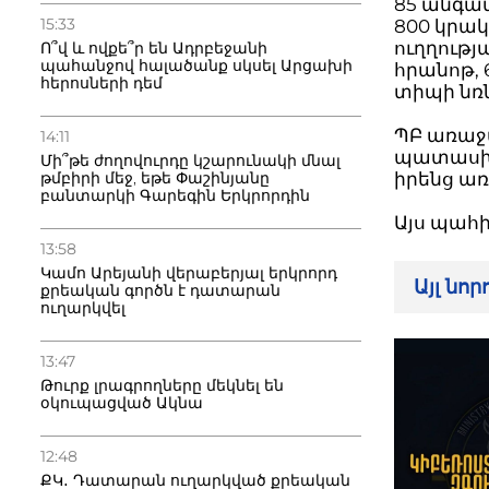
85 անգամ
15:33
800 կրակ
ուղղությ
Ո՞վ և ովքե՞ր են Ադրբեջանի
պահանջով հալածանք սկսել Արցախի
հրանոթ, 
հերոսների դեմ
տիպի նռ
ՊԲ առաջ
14:11
պատասխա
Մի՞թե ժողովուրդը կշարունակի մնալ
թմբիրի մեջ, եթե Փաշինյանը
իրենց ա
բանտարկի Գարեգին Երկրորդին
Այս պահի
13:58
Կամո Արեյանի վերաբերյալ երկրորդ
Այլ նո
քրեական գործն է դատարան
ուղարկվել
13:47
Թուրք լրագրողները մեկնել են
օկուպացված Ակնա
12:48
ՔԿ․ Դատարան ուղարկված քրեական