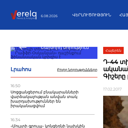
ՎԵՐԼՈՒԾՈՒԹՅՈՒՆ
ՀԱ
6.08.2026
Նախորդ նորություն
Հայերեն
Դ-44 տ
ականան
Լրահոս
Բոլոր նորությունները
Գիշերը 
16:50
17.02.2017
Սոցցանցերում բնակարանների
վարձակալության անվան տակ
խարդախություններ են
իրականացվում
16:34
«Մուլտի գրուպ» կոնցեռնի նախկին