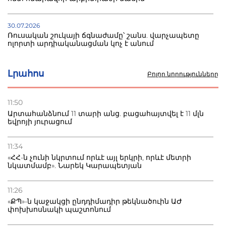
30.07.2026
Ռուսական շուկայի ճգնաժամը՝ շանս. վարչապետը
ոլորտի արդիականացման կոչ է անում
30.07.2026
Լրահոս
Բոլոր նորությունները
Ձկնաբույծներին կտրվի 450 մլն դրամ.
կառավարությունն աջակցում է և պահանջում ստվերի
վերացում
11:50
Արտահանձնում 11 տարի անց. բացահայտվել է 11 մլն
եվրոյի յուրացում
27.07.2026
Բաքվու հայ գերու վիճակը վատթարացել է. ընտանիքը
լուր չունի
11:34
«ՀՀ-ն չունի նկրտում որևէ այլ երկրի, որևէ մետրի
նկատմամբ». Նարեկ Կարապետյան
27.07.2026
Մ-17 աշխարհի առաջնությունը Բաքվում. 5 հայ ըմբիշ
սկսում է պայքարը
11:26
«ՔՊ»-ն կաջակցի ընդդիմադիր թեկնածուին ԱԺ
փոխխոսնակի պաշտոնում