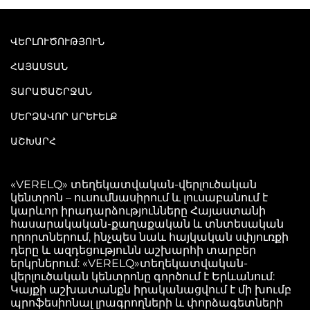
ՎԵՐԼՈՒԾՈՒԹՅՈՒՆ
ՀԱՅԱՍՏԱՆ
ՏԱՐԱԾԱՇՐՋԱՆ
ՄԵՐՁԱՎՈՐ ԱՐԵՒԵԼՔ
ԱՇԽԱՐՀ
«VERELQ» տեղեկատվական-վերլուծական
կենտրոն – ուսումնասիրում և լուսաբանում է
կարևոր իրադարձությունները Հայաստանի
հասարակական-քաղաքական և տնտեսական
որորտներում, ինչպես նաև հայկական սփյուռքի
դերը և ազդեցությունն աշխարհի տարբեր
երկրներում: «VERELQ»տեղեկատվական-
վերլուծական կենտրոնը գործում է Երևանում:
Կայքի աշխատանքն իրականացվում է մի խումբ
պրոֆեսիոնալ լրագրողների և փորձագետների