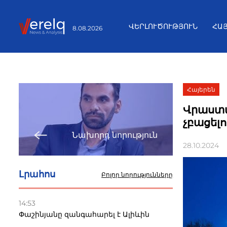
ՎԵՐԼՈՒԾՈՒԹՅՈՒՆ
ՀԱ
8.08.2026
Հայերեն
Վրաստա
չբացել
Նախորդ նորություն
28.10.2024
Լրահոս
Բոլոր նորությունները
14:53
Փաշինյանը զանգահարել է Ալիևին