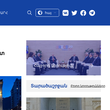
հայ
ԱՐՀ
ատ
Հաջորդ նորություն
Տարածաշրջան
Բոլոր նորությունները