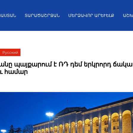
ՅԱՍՏԱՆ
ՏԱՐԱԾԱՇՐՋԱՆ
ՄԵՐՁԱՎՈՐ ԱՐԵՒԵԼՔ
ԱՇԽ
Русский
նը պայքարում է ՌԴ դեմ երկրորդ ճակ
ու համար