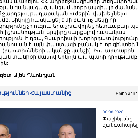
թյան պահելու, ՀՀ ադրբեջանցիների տեղափոխմ
ւթյան ցանկացած, անգամ փոքր ակցիայի ժաման
 ջարդելու, քաղաքական ուժերին վախեցնելու
մբ: Նիկոլը հասկացել է մի բան. ոչ մեկը իր
ւթյունը չի ուզում երաշխավորել, հետևաբար պ
հ իշխանության՝ երկիրը սարքելով դասական
ւթյուն: Ի դեպ, Գվարդիայի խորհրդատվություն
անոսյան է, այն փաստացի բանակ է, որ զինտեխ
ւ (բաստիոնների ականջը կանչի): Իսկ արտաքին
ն տանիքի մասով Նիկոլն այս պահի դրությամբ 
ին:
ետ Ալեն Ղևոնդյան
րություններ Հայաստանից
Բոլոր նորո
08.08.2026
Փաշինյանը
զանգահարել 