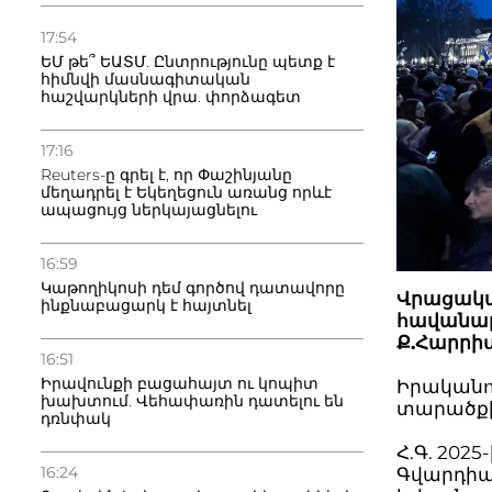
17:54
ԵՄ թե՞ ԵԱՏՄ. Ընտրությունը պետք է
հիմնվի մասնագիտական
հաշվարկների վրա. փորձագետ
17:16
Reuters-ը գրել է, որ Փաշինյանը
մեղադրել է Եկեղեցուն առանց որևէ
ապացույց ներկայացնելու
16:59
Կաթողիկոսի դեմ գործով դատավորը
Վրացակա
ինքնաբացարկ է հայտնել
հավանաբա
Ք.Հարրիս
16:51
Իրավունքի բացահայտ ու կոպիտ
Իրականո
խախտում. Վեհափառին դատելու են
տարածքի 
դռնփակ
Հ.Գ. 202
16:24
Գվարդիան