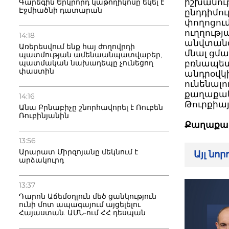
իշխանու
Գարեգին Երկրորդ կաթողիկոսը եկել է
Էջմիածնի դատարան
ընդդիմո
փողոցում
ուղղությա
14:18
անվտանգո
Առերեսվում ենք հայ ժողովրդի
մնալ ցմա
պատմության ամենաանպատվաբեր,
բռնապետո
պատմական նախադեպը չունեցող
փաստին
անդրօվկի
ունենալո
քաղաքակա
14:16
Թուրքիայ
Անա Բրնաբիչը շնորհավորել է Ռուբեն
Ռուբինյանին
Քաղաքագ
13:56
Արարատ Միրզոյանը մեկնում է
Այլ նո
արձակուրդ
13:37
Դարոն Աճեմօղլուն մեծ ցանկություն
ունի մոտ ապագայում այցելելու
Հայաստան. ԱՄՆ-ում ՀՀ դեսպան