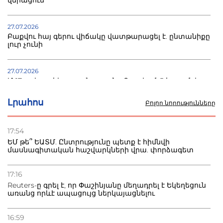
վերացում
27.07.2026
Բաքվու հայ գերու վիճակը վատթարացել է. ընտանիքը
լուր չունի
27.07.2026
Մ-17 աշխարհի առաջնությունը Բաքվում. 5 հայ ըմբիշ
սկսում է պայքարը
Լրահոս
Բոլոր նորությունները
22.07.2026
Ուկրաինան հարվածել է Wildberries-ի պահեստներին,
17:54
տուժածներ կան
ԵՄ թե՞ ԵԱՏՄ. Ընտրությունը պետք է հիմնվի
մասնագիտական հաշվարկների վրա. փորձագետ
21.07.2026
Դատվածություն ունեցող միգրանտներին կարգելվի
17:16
բնակվել Ռուսաստանում
Reuters-ը գրել է, որ Փաշինյանը մեղադրել է Եկեղեցուն
առանց որևէ ապացույց ներկայացնելու
20.07.2026
Բաքվի բանտից գեներալ Մանուկյանը դիմել է
16:59
Փաշինյանին