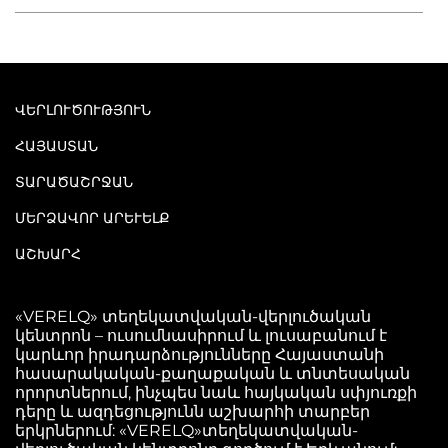
ՎԵՐԼՈՒԾՈՒԹՅՈՒՆ
ՀԱՅԱՍՏԱՆ
ՏԱՐԱԾԱՇՐՋԱՆ
ՄԵՐՁԱՎՈՐ ԱՐԵՒԵԼՔ
ԱՇԽԱՐՀ
«VERELQ» տեղեկատվական-վերլուծական
կենտրոն – ուսումնասիրում և լուսաբանում է
կարևոր իրադարձությունները Հայաստանի
հասարակական-քաղաքական և տնտեսական
որորտներում, ինչպես նաև հայկական սփյուռքի
դերը և ազդեցությունն աշխարհի տարբեր
երկրներում: «VERELQ»տեղեկատվական-