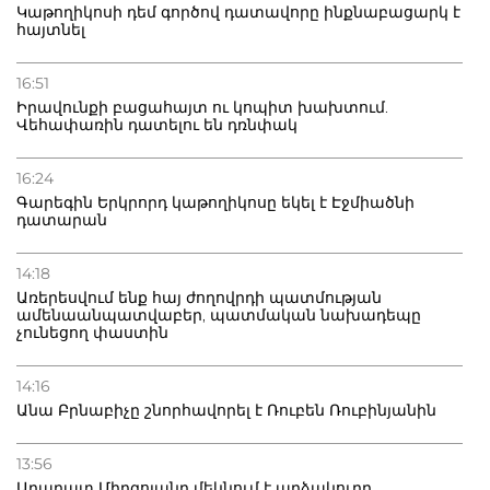
Կաթողիկոսի դեմ գործով դատավորը ինքնաբացարկ է
հայտնել
16:51
Իրավունքի բացահայտ ու կոպիտ խախտում.
Վեհափառին դատելու են դռնփակ
16:24
Գարեգին Երկրորդ կաթողիկոսը եկել է Էջմիածնի
դատարան
14:18
Առերեսվում ենք հայ ժողովրդի պատմության
ամենաանպատվաբեր, պատմական նախադեպը
չունեցող փաստին
14:16
Անա Բրնաբիչը շնորհավորել է Ռուբեն Ռուբինյանին
13:56
Արարատ Միրզոյանը մեկնում է արձակուրդ