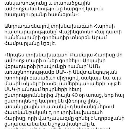
անկախությունը և տարածքային
ամբողջականությունը հարգող կայուն
խաղաղությանը հասնելուն»:
Անդրադառնալով փոխնախագահ Հարիսի
հայտարարությանը՝ Վաշինգտոնի Հայ դատի
հանձնախմբի գործադիր տնօրեն Արամ
Համբարյանը նշել է.
«Որպես փոխնախագահ՝ Քամալա Հարիսը մի
ամբողջ տարի ուներ գործելու Արցախի
վերադարձի իրավունքի համար՝ ԱՄՆ
առաջնորդությամբ ՄԱԿ-ի Անվտանգության
խորհրդի բանաձևի միջոցով, սակայն նա այս
մասին սկսել է խոսել (ամերիկահայերի, ոչ թե
ՄԱԿ-ի անդամ երկրների հետ)
ընտրություններից միայն 40 օր առաջ, երբ հայ
ընտրողները կարող են վճռորոշ լինել
առանցքային տատանվող նահանգներում:
Հատկանշական է, որ փոխնախագահ
Հարիսը, որի վարչակազմը զինել է Ադրբեջանի
ցեղասպանական շրջափակումը և