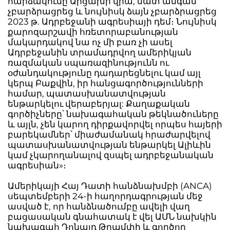
հարձակումը Արցախի վրա, մատ անգամ
չբարձրացրեց և նույնիսկ ձայն չբարձրացրեց
2023 թ. Ադրբեջանի ագրեսիայի դեմ։ Նույնիսկ
քարոզարշավի հռետորաբանության
մակարդակով նա ոչ մի բառ չի ասել
Ադրբեջանին տրամադրվող ամերիկյան
ռազմական սպառազինությունն ու
օժանդակությունը դադարեցնելու կամ այլ
կերպ Բաքվին, իր հանցագործությունների
համար, պատասխանատվության
ենթարկելու վերաբերյալ: Քաղաքական
գործիչները՝ նախագահական թեկնածուները
և այլն, չեն կարող դիրքավորվել որպես հայերի
բարեկամներ՝ միաժամանակ հրաժարվելով
պատասխանատվության ենթարկել Ալիևին
կամ չկարողանալով զսպել ադրբեջանական
ագրեսիան»։
Ամերիկայի Հայ Դատի հանձնախմբի (ANCA)
սեպտեմբերի 24-ի հաղորդագրության մեջ
ասված է, որ հանձնածումբը ավելի վաղ
բացասական գնահատակ է վել ԱՄՆ նախկին
նախագահ Դոնալդ Թրամփի և գործող