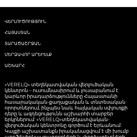
ՎԵՐԼՈՒԾՈՒԹՅՈՒՆ
ՀԱՅԱՍՏԱՆ
ՏԱՐԱԾԱՇՐՋԱՆ
ՄԵՐՁԱՎՈՐ ԱՐԵՒԵԼՔ
ԱՇԽԱՐՀ
«VERELQ» տեղեկատվական-վերլուծական
կենտրոն – ուսումնասիրում և լուսաբանում է
կարևոր իրադարձությունները Հայաստանի
հասարակական-քաղաքական և տնտեսական
որորտներում, ինչպես նաև հայկական սփյուռքի
դերը և ազդեցությունն աշխարհի տարբեր
երկրներում: «VERELQ»տեղեկատվական-
վերլուծական կենտրոնը գործում է Երևանում:
Կայքի աշխատանքն իրականացվում է մի խումբ
պրոֆեսիոնալ լրագրողների և փորձագետների