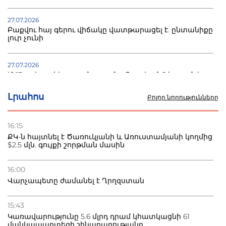
27.07.2026
Բաքվու հայ գերու վիճակը վատթարացել է. ընտանիքը
լուր չունի
27.07.2026
Մ-17 աշխարհի առաջնությունը Բաքվում. 5 հայ ըմբիշ
սկսում է պայքարը
Լրահոս
Բոլոր նորությունները
22.07.2026
Ուկրաինան հարվածել է Wildberries-ի պահեստներին,
16:15
տուժածներ կան
ՔԿ-ն հայտնել է Ծառուկյանի և Առուստամյանի կողմից
$2.5 մլն. գույքի շորթման մասին
21.07.2026
Դատվածություն ունեցող միգրանտներին կարգելվի
16:00
բնակվել Ռուսաստանում
Վարչապետը ժամանել է Ղրղզստան
20.07.2026
15:43
Բաքվի բանտից գեներալ Մանուկյանը դիմել է
Կառավարությունը 5.6 մլրդ դրամ կհատկացնի 61
Փաշինյանին
մանկապարտեզի շինարարությանը