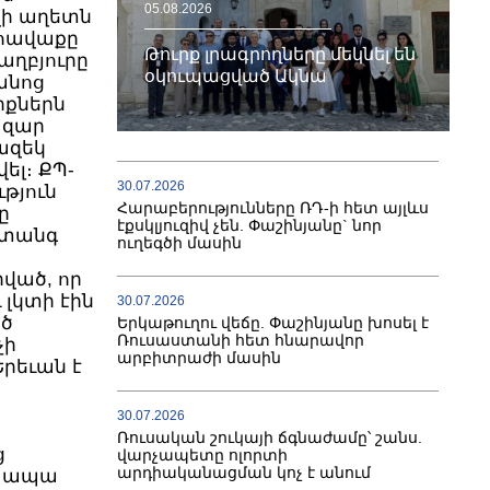
05.08.2026
 են
Թուրք լրագրողները մեկնել են
յուրը
օկուպացված Ակնա
անոց
քներն
ազար
ազեկ
ել։ ՔՊ-
30.07.2026
յուն էին
Հարաբերությունները ՌԴ-ի հետ այլևս
էքսկլյուզիվ չեն. Փաշինյանը` նոր
վտանգ
ուղեգծի մասին
ված, որ
լկտի էին
30.07.2026
ծ
Երկաթուղու վեճը. Փաշինյանը խոսել է
Ռուսաստանի հետ հնարավոր
ի գիշերել
արբիտրաժի մասին
30.07.2026
Ռուսական շուկայի ճգնաժամը՝ շանս.
ց
վարչապետը ոլորտի
արդիականացման կոչ է անում
, ապա