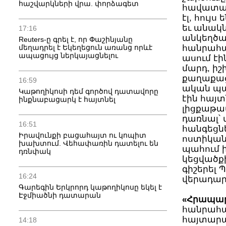
հաշվարկների վրա. փորձագետ
հանրահավ
ունեցել
անակնկալ
17:16
անկեղծա
Reuters-ը գրել է, որ Փաշինյանը
մեղադրել է Եկեղեցուն առանց որևէ
հանրահավ
ապացույց ներկայացնելու
ասում էի
մարդ, իշ
քաղաքացի
16:59
ական պատ
Կաթողիկոսի դեմ գործով դատավորը
հայտնում
ինքնաբացարկ է հայտնել
լիցքաթափ
դառնալ՝
16:51
հանգեցնե
Իրավունքի բացահայտ ու կոպիտ
ոստիկանա
խախտում. Վեհափառին դատելու են
պահում 
դռնփակ
կեցվածքի
Պռոշյանի
16:24
վերադարձ
Գարեգին Երկրորդ կաթողիկոսը եկել է
Էջմիածնի դատարան
«Հրապա
հանրահա
հայտարար
14:18