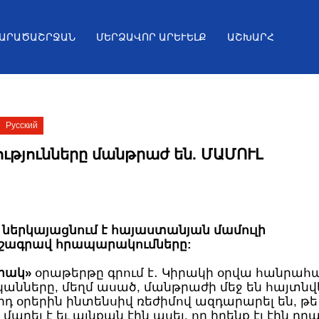
ՏԱՐԱԾԱՇՐՋԱՆ
ՄԵՐՁԱՎՈՐ ԱՐԵՒԵԼՔ
ԱՇԽԱՐՀ
Русский
ւթյունները մանթրաժ են. ՄԱՄՈՒԼ
 ներկայացնում է հայաստանյան մամուլի
շագրավ հրապարակումները:
րակ»
օրաթերթը գրում է․ Կիրակի օրվա հանրահ
նները, մեղմ ասած, մանթրաժի մեջ են հայտնվել
դ օրերին ինտենսիվ ռեժիմով ազդարարել են, թե 
ւ այնքան էին ասել, որ իրենք էլ էին դրան հավատա