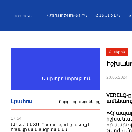
ՎԵՐԼՈՒԾՈՒԹՅՈՒՆ
ՀԱՅԱՍՏԱՆ
8.08.2026
Հայերեն
Իշխանո
28.05.2024
Նախորդ նորություն
VERELQ-ը
Լրահոս
ամենաու
Բոլոր նորությունները
«Հրապա
17:54
իշխանակա
ԵՄ թե՞ ԵԱՏՄ. Ընտրությունը պետք է
որ նախոր
հիմնվի մասնագիտական
մարել է ե