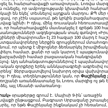
աքի առավոտյան, Լոռվա մարզի աղետն էլ, հույս
, որ ամբողջությամբ կխափանի հանրահավաքը եւ
ի են եկել՝ տեսնելով այդքան մարդու։ ՔՊ մեր աղբ
ցավ, որ չէին սպասում, թե կրկին բազմահազար
աք կլինի։ Ի դեպ, մինչ ռուսական հեռուստաալի
ն, որ հանրահավաքին մասնակցել է գրեթե 100 հ
խանությունների ազդեցության տակ գտնվող «Իր
ների միավորումն» էլ 23 հազար 100 մարդ է հաշվ
գամավորները ներքին զրույցներում մտահոգութ
, որ պետք է միջոցներ ձեռնարկել իրավիճակը
ելու համար, քանի որ այն կարող է պայթյունա
 վարչախմբի համար բացասական հանգրվանի
լով։ Այդ անհանգստություններով է պայմանավոր
կան զորքերը երեկ աննկարագրելի ագրեսիվ ու 
իրենց` ձերբազատվելով նախորդ օրվա վախվորա
ց։ Ի դեպ, տեղեկություններ կան, որ
Փաշինյանը
չ
 առանձնատանը եւ Լոռու մարզից ոչ թե Երեւան է
ել, այլ Սեւանի ամառանոց։
րակ»
օրաթերթը գրում է․ Մայիսի 9-ին՝ առաջին
վաքի ընթացքում, Բագրատ Սրբազանը շտապե
ել, որ եթե Փաշինյանը ինքնակամ չի հեռանում