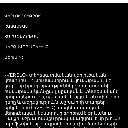
ՎԵՐԼՈՒԾՈՒԹՅՈՒՆ
ՀԱՅԱՍՏԱՆ
ՏԱՐԱԾԱՇՐՋԱՆ
ՄԵՐՁԱՎՈՐ ԱՐԵՒԵԼՔ
ԱՇԽԱՐՀ
«VERELQ» տեղեկատվական-վերլուծական
կենտրոն – ուսումնասիրում և լուսաբանում է
կարևոր իրադարձությունները Հայաստանի
հասարակական-քաղաքական և տնտեսական
որորտներում, ինչպես նաև հայկական սփյուռքի
դերը և ազդեցությունն աշխարհի տարբեր
երկրներում: «VERELQ»տեղեկատվական-
վերլուծական կենտրոնը գործում է Երևանում:
Կայքի աշխատանքն իրականացվում է մի խումբ
պրոֆեսիոնալ լրագրողների և փորձագետների