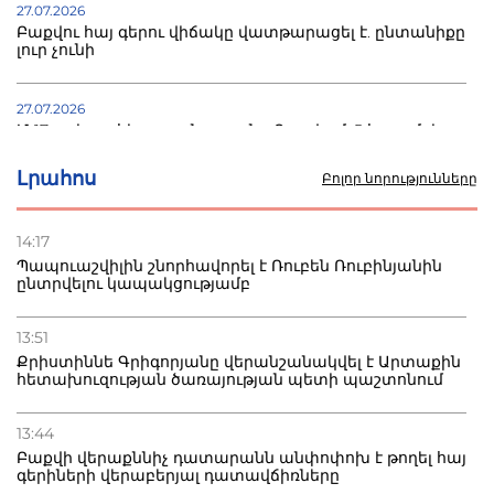
27.07.2026
Բաքվու հայ գերու վիճակը վատթարացել է. ընտանիքը
լուր չունի
27.07.2026
Մ-17 աշխարհի առաջնությունը Բաքվում. 5 հայ ըմբիշ
սկսում է պայքարը
Լրահոս
Բոլոր նորությունները
22.07.2026
Ուկրաինան հարվածել է Wildberries-ի պահեստներին,
14:17
տուժածներ կան
Պապուաշվիլին շնորհավորել է Ռուբեն Ռուբինյանին
ընտրվելու կապակցությամբ
21.07.2026
Դատվածություն ունեցող միգրանտներին կարգելվի
13:51
բնակվել Ռուսաստանում
Քրիստիննե Գրիգորյանը վերանշանակվել է Արտաքին
հետախուզության ծառայության պետի պաշտոնում
20.07.2026
Բաքվի բանտից գեներալ Մանուկյանը դիմել է
13:44
Փաշինյանին
Բաքվի վերաքննիչ դատարանն անփոփոխ է թողել հայ
գերիների վերաբերյալ դատավճիռները