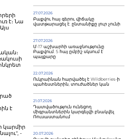
27.07.2026
տրերի
Բաքվու հայ գերու վիճակը
ւռ է։ Նա
վատթարացել է. ընտանիքը լուր չունի
Այս
27.07.2026
Մ-17 աշխարհի առաջնությունը
Բաքվում. 5 հայ ըմբիշ սկսում է
տական։
պայքարը
ռակուսի
կոնկրետ
22.07.2026
Ուկրաինան հարվածել է Wildberries-ի
պահեստներին, տուժածներ կան
ցրած
21.07.2026
Դատվածություն ունեցող
ին է
միգրանտներին կարգելվի բնակվել
Ռուսաստանում
ր կարմիր
ալու", -
20.07.2026