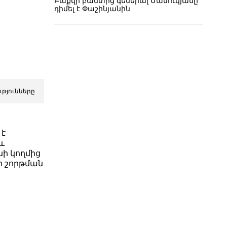
Բաքվի բանտից գեներալ Մանուկյանը
դիմել է Փաշինյանին
ւթյունները
 է
և
ի կողմից
յքի շորթման