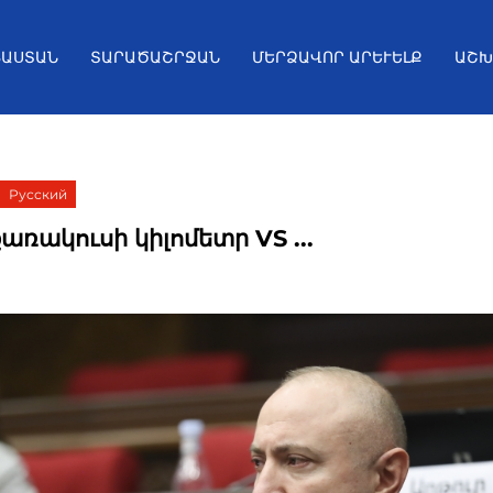
ՅԱՍՏԱՆ
ՏԱՐԱԾԱՇՐՋԱՆ
ՄԵՐՁԱՎՈՐ ԱՐԵՒԵԼՔ
ԱՇԽ
Русский
քառակուսի կիլոմետր VS ...