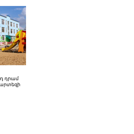
րդ դրամ
պարտեզի