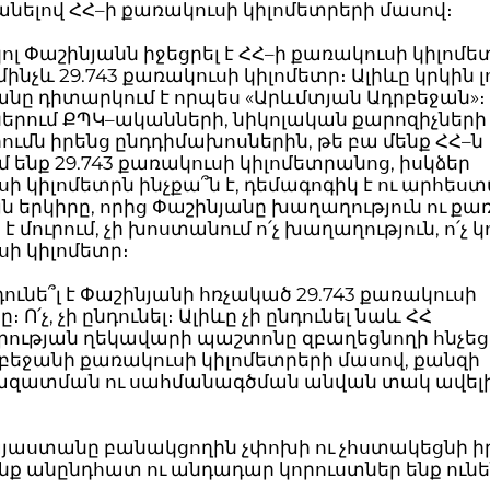
նելով ՀՀ–ի քառակուսի կիլոմետրերի մասով։
ոլ Փաշինյանն իջեցրել է ՀՀ–ի քառակուսի կիլոմե
մինչև 29.743 քառակուսի կիլոմետր։ Ալիևը կրկին լո
ը դիտարկում է որպես «Արևմտյան Ադրբեջան»։ 
երում ՔՊԿ–ականների, նիկոլական քարոզիչների
ւմն իրենց ընդդիմախոսներին, թե բա մենք ՀՀ–ն
 ենք 29.743 քառակուսի կիլոմետրանոց, իսկձեր
ի կիլոմետրն ինչքա՞ն է, դեմագոգիկ է ու արհես
ն երկիրը, որից Փաշինյանը խաղաղություն ու քա
 է մուրում, չի խոստանում ո՛չ խաղաղություն, ո՛չ 
ի կիլոմետր։
դունե՞լ է Փաշինյանի հռչակած 29.743 քառակուսի
։ Ո՛չ, չի ընդունել։ Ալիևը չի ընդունել նաև ՀՀ
ության ղեկավարի պաշտոնը զբաղեցնողի հնչե
բեջանի քառակուսի կիլոմետրերի մասով, քանզի
զատման ու սահմանագծման անվան տակ ավելի
այաստանը բանակցողին չփոխի ու չհստակեցնի ի
ենք անընդհատ ու անդադար կորուստներ ենք ունեն