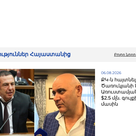
։
րություններ Հայաստանից
Բոլոր նորո
06.08.2026
ՔԿ-ն հայտնել
Ծառուկյանի 
Առուստամյան
$2.5 մլն. գու
մասին