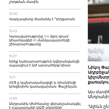
շորթման մասին
16:00
Վարչապետը ժամանել է Ղրղզստան
15:43
Կառավարությունը 5.6 մլրդ դրամ
կհատկացնի 61 մանկապարտեզի
շինարարությանը
15:27
Երեք նախարարություն կվերանվանվի.
սպասվում է ԱԺ արտահերթ նիստ
Նիկոլ Փա
Ադրբեջան
կիլոմետր
15:11
քառակուս
ՀԷՑ-ը կպետականացվի և կհանձնվի
կոնցեսիոն կառավարման. Փաշինյան
Այս մասի
Անդրանի
14:59
Անդրանիկ Սիմոնյանը վերանշանակվել
"Ալիևն ը
է Հայաստանի ԱԱԾ տնօրենի