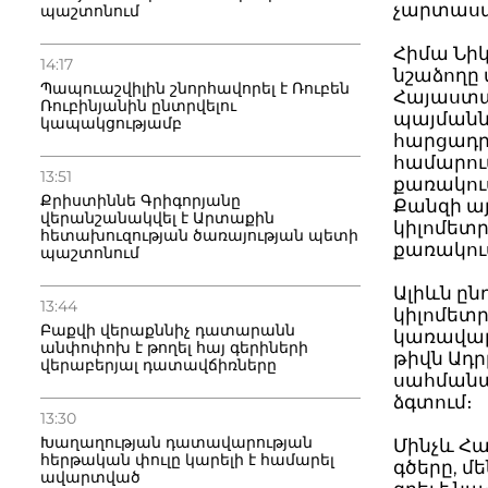
չարտասա
պաշտոնում
Հիմա Նիկ
14:17
նշաձողը 
Պապուաշվիլին շնորհավորել է Ռուբեն
Հայաստան
Ռուբինյանին ընտրվելու
պայմանն
կապակցությամբ
հարցադրո
համարում
13:51
քառակուս
Քրիստիննե Գրիգորյանը
Քանզի այ
վերանշանակվել է Արտաքին
կիլոմետր
հետախուզության ծառայության պետի
քառակուս
պաշտոնում
Ալիևն ըն
13:44
կիլոմետրը
Բաքվի վերաքննիչ դատարանն
կառավար
անփոփոխ է թողել հայ գերիների
թիվն Ադր
վերաբերյալ դատավճիռները
սահմանա
ձգտում։
13:30
Խաղաղության դատավարության
Մինչև Հ
հերթական փուլը կարելի է համարել
գծերը, մ
ավարտված