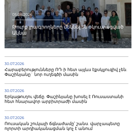
05.08.2026
Թուրք լրագրողները մեկնել են օկուպացված
Ակնա
30.07.2026
Հարաբերությունները ՌԴ-ի հետ այլևս էքսկլյուզիվ չեն.
Փաշինյանը` նոր ուղեգծի մասին
30.07.2026
Երկաթուղու վեճը. Փաշինյանը խոսել է Ռուսաստանի
հետ հնարավոր արբիտրաժի մասին
30.07.2026
Ռուսական շուկայի ճգնաժամը՝ շանս. վարչապետը
ոլորտի արդիականացման կոչ է անում