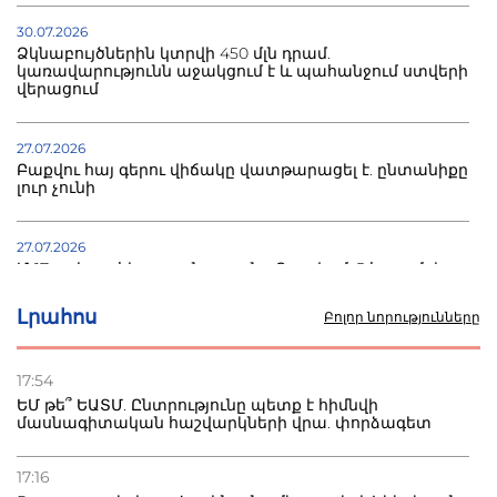
30.07.2026
Ձկնաբույծներին կտրվի 450 մլն դրամ.
կառավարությունն աջակցում է և պահանջում ստվերի
վերացում
27.07.2026
Բաքվու հայ գերու վիճակը վատթարացել է. ընտանիքը
լուր չունի
27.07.2026
Մ-17 աշխարհի առաջնությունը Բաքվում. 5 հայ ըմբիշ
սկսում է պայքարը
Լրահոս
Բոլոր նորությունները
22.07.2026
Ուկրաինան հարվածել է Wildberries-ի պահեստներին,
17:54
տուժածներ կան
ԵՄ թե՞ ԵԱՏՄ. Ընտրությունը պետք է հիմնվի
մասնագիտական հաշվարկների վրա. փորձագետ
21.07.2026
Դատվածություն ունեցող միգրանտներին կարգելվի
17:16
բնակվել Ռուսաստանում