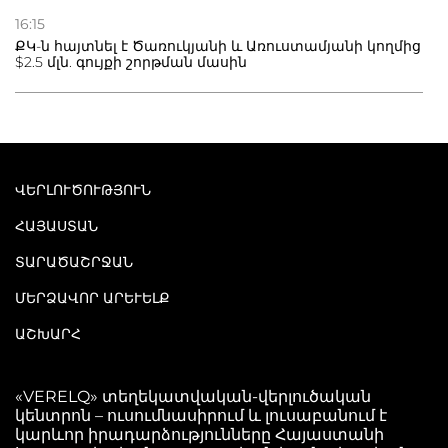
16:15
ՔԿ-ն հայտնել է Ծառուկյանի և Առուստամյանի կողմից
$2.5 մլն. գույքի շորթման մասին
ՎԵՐԼՈՒԾՈՒԹՅՈՒՆ
ՀԱՅԱՍՏԱՆ
ՏԱՐԱԾԱՇՐՋԱՆ
ՄԵՐՁԱՎՈՐ ԱՐԵՒԵԼՔ
ԱՇԽԱՐՀ
«VERELQ» տեղեկատվական-վերլուծական
կենտրոն – ուսումնասիրում և լուսաբանում է
կարևոր իրադարձությունները Հայաստանի