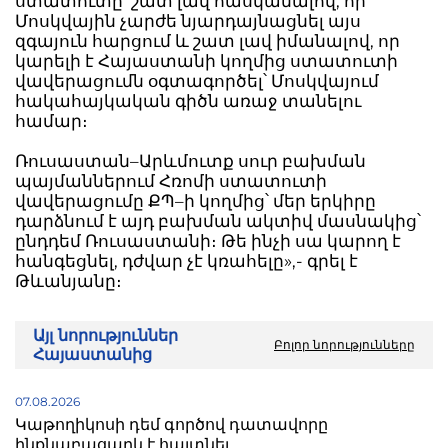
ստատուտը՝ շատ լավ հասկանալով, որ
Մոսկվային չարժե նյարդայնացնել այս
զգայուն հարցում և շատ լավ իմանալով, որ
կարելի է Հայաստանի կողմից ստատուտի
վավերացումն օգտագործել՝ Մոսկվայում
հակահայկական գիծն առաջ տանելու
համար։
Ռուսաստան–Արևմուտք սուր բախման
պայմաններում Հռոմի ստատուտի
վավերացումը ՔՊ–ի կողմից՝ մեր երկիրը
դարձնում է այդ բախման ակտիվ մասնակից՝
ընդդեմ Ռուսաստանի։ Թե ինչի սա կարող է
հանգեցնել, դժվար չէ կռահելը»,- գրել է
Թևանյանը։
Այլ նորություններ
Բոլոր նորությունները
Հայաստանից
07.08.2026
Կաթողիկոսի դեմ գործով դատավորը
ինքնաբացարկ է հայտնել