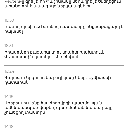
Reuters-ը գրել է, որ Փաշինյանը մեղադրել է Եկեղեցուն
առանց որևէ ապացույց ներկայացնելու
20.07.2026
Բաքվի բանտից գեներալ Մանուկյանը դիմել է
16:59
Փաշինյանին
Կաթողիկոսի դեմ գործով դատավորը ինքնաբացարկ է
հայտնել
16:51
Իրավունքի բացահայտ ու կոպիտ խախտում.
Վեհափառին դատելու են դռնփակ
16:24
Գարեգին Երկրորդ կաթողիկոսը եկել է Էջմիածնի
դատարան
14:18
Առերեսվում ենք հայ ժողովրդի պատմության
ամենաանպատվաբեր, պատմական նախադեպը
չունեցող փաստին
14:16