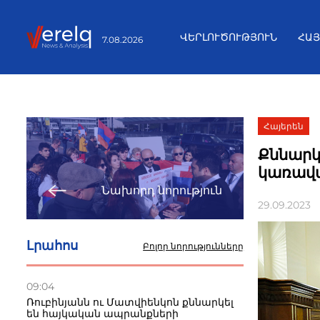
ՎԵՐԼՈՒԾՈՒԹՅՈՒՆ
ՀԱ
7.08.2026
Հայերեն
Քննարկվ
կառավ
Նախորդ նորություն
29.09.2023
Լրահոս
Բոլոր նորությունները
09:04
Ռուբինյանն ու Մատվիենկոն քննարկել
են հայկական ապրանքների