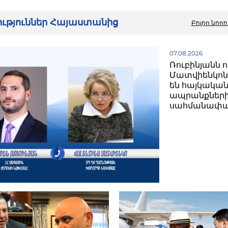
րություններ Հայաստանից
Բոլոր նորո
07.08.2026
Ռուբինյանն ո
Մատվիենկոն
են հայկակա
ապրանքներ
սահմանափա