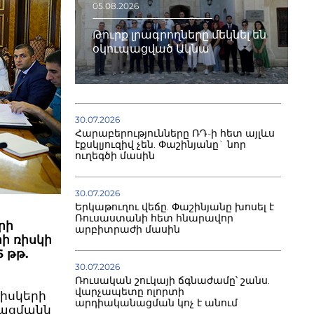
05.08.2026
Թուրք լրագրողները մեկնել են
օկուպացված Ակնա
30.07.2026
Հարաբերությունները ՌԴ-ի հետ այլևս
էքսկլյուզիվ չեն. Փաշինյանը` նոր
ուղեգծի մասին
30.07.2026
Երկաթուղու վեճը. Փաշինյանը խոսել է
Ռուսաստանի հետ հնարավոր
րի
արբիտրաժի մասին
ի ռիսկի
 թթ.
30.07.2026
Ռուսական շուկայի ճգնաժամը՝ շանս.
վարչապետը ոլորտի
ռիսկերի
արդիականացման կոչ է անում
գացմանն