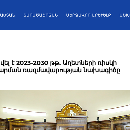
ՅԱՍՏԱՆ
ՏԱՐԱԾԱՇՐՋԱՆ
ՄԵՐՁԱՎՈՐ ԱՐԵՒԵԼՔ
ԱՇԽ
ել է 2023-2030 թթ. Աղետների ռիսկի
արման ռազմավարության նախագիծը