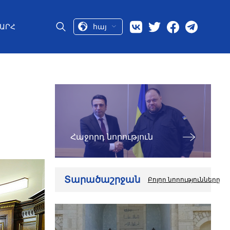
հայ
ԱՐՀ
Հաջորդ նորություն
Տարածաշրջան
Բոլոր նորությունները