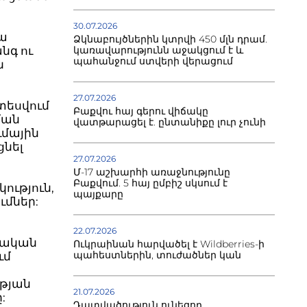
30.07.2026
կա
Ձկնաբույծներին կտրվի 450 մլն դրամ.
նգ ու
կառավարությունն աջակցում է և
պահանջում ստվերի վերացում
ն
27.07.2026
տեսվում
Բաքվու հայ գերու վիճակը
ման
վատթարացել է. ընտանիքը լուր չունի
ւմային
ցնել
27.07.2026
Մ-17 աշխարհի առաջնությունը
Բաքվում. 5 հայ ըմբիշ սկսում է
ություն,
պայքարը
ւմներ:
22.07.2026
ողական
Ուկրաինան հարվածել է Wildberries-ի
պահեստներին, տուժածներ կան
ւմ
թյան
21.07.2026
:
Դատվածություն ունեցող