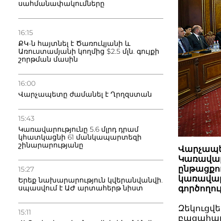
սահմանափակումները
16:15
ՔԿ-ն հայտնել է Ծառուկյանի և
Առուստամյանի կողմից $2.5 մլն. գույքի
շորթման մասին
16:00
Վարչապետը ժամանել է Ղրղզստան
15:43
Կառավարությունը 5.6 մլրդ դրամ
կհատկացնի 61 մանկապարտեզի
շինարարությանը
Վարչապե
Կառավարո
ընթացքու
15:27
կառավար
Երեք նախարարություն կվերանվանվի.
գործողու
սպասվում է ԱԺ արտահերթ նիստ
Զեկուցվե
15:11
բացահայ