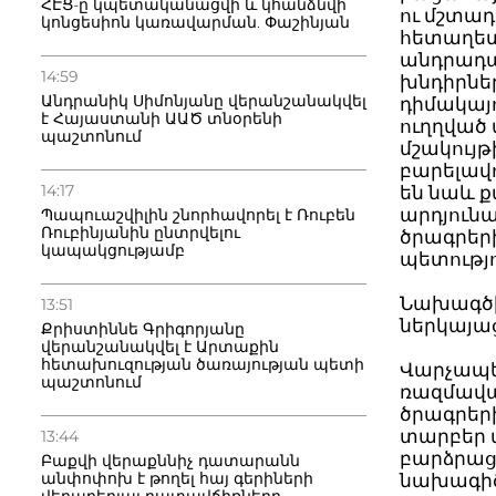
ՀԷՑ-ը կպետականացվի և կհանձնվի
ու մշտա
կոնցեսիոն կառավարման. Փաշինյան
հետաղետ
անդրադա
14:59
խնդիրներ
Անդրանիկ Սիմոնյանը վերանշանակվել
դիմակայո
է Հայաստանի ԱԱԾ տնօրենի
ուղղված
պաշտոնում
մշակույ
բարելավո
14:17
են նաև 
արդյունա
Պապուաշվիլին շնորհավորել է Ռուբեն
Ռուբինյանին ընտրվելու
ծրագրեր
կապակցությամբ
պետությ
Նախագծի 
13:51
ներկայաց
Քրիստիննե Գրիգորյանը
վերանշանակվել է Արտաքին
հետախուզության ծառայության պետի
Վարչապե
պաշտոնում
ռազմավար
ծրագրերի
տարբեր 
13:44
բարձրաց
Բաքվի վերաքննիչ դատարանն
անփոփոխ է թողել հայ գերիների
նախագիծ