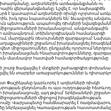
դիտարկմանը, աղետներին արձագանքմանն ու
ային վերականգնմանը: Նշվել է, որ նախագիծն
րձ է կատարում աղետների ռիսկի ոլորտում առ
ին, իսկ դրա նպատակներն են՝ ձևավորել անվտա
ւն պետություն, ապահովել ռիսկերի նվազեցման
 միջոցառումների իրականացում, անվտանգային
թի ամրապնդում, տեխնոլոգիական համակարգի
ւմ, մարդկային ռեսուրսների զարգացում: Նախա
քաղաքացիների շրջանում իրականացնել իրազեկ
վետ միջոցառումներ, ընդլայնել ոլորտում ներդրո
ի իրականացման հնարավորությունները, զարգա
ուն-մասնավոր հատված համագործակցությունը:
շուրջ ծավալվել է մտքերի շահագրգիռ փոխանակ
վել են տարբեր առաջարկություններ և դիտարկո
տ Փաշինյանը կարևորել է աղետների ռիսկի
ության ընդունումն ու այս ուղղությամբ հետև
 իրականացումը, այդ թվում՝ երեխաների շրջանո
միջոցառումների միջոցով իրազեկվածության
ումը: Վարչապետը հանձնարարել է ռազմավարու
ը ներկայացնել Կառավարության հաստատմանը