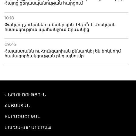
Հայոց ցեղասպանության հարցում
10:18
Փակվող շուկաներ և ծանր գին. Ինչո՞ւ է Մոսկվան
հստակություն պահանջում Երևանից
09:45
Հայաստանն ու Հունգարիան քննարկել են երկկողմ
համագործակցության ընդլայնումը
ՎԵՐԼՈՒԾՈՒԹՅՈՒՆ
ՀԱՅԱՍՏԱՆ
ՏԱՐԱԾԱՇՐՋԱՆ
ՄԵՐՁԱՎՈՐ ԱՐԵՒԵԼՔ