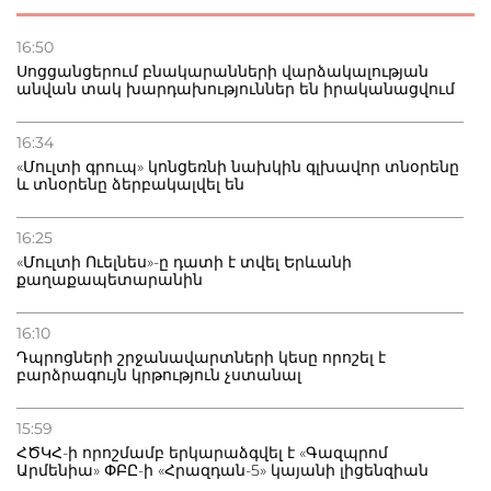
22.07.2026
Ուկրաինան հարվածել է Wildberries-ի պահեստներին,
16:50
տուժածներ կան
Սոցցանցերում բնակարանների վարձակալության
անվան տակ խարդախություններ են իրականացվում
21.07.2026
Դատվածություն ունեցող միգրանտներին կարգելվի
16:34
բնակվել Ռուսաստանում
«Մուլտի գրուպ» կոնցեռնի նախկին գլխավոր տնօրենը
և տնօրենը ձերբակալվել են
20.07.2026
Բաքվի բանտից գեներալ Մանուկյանը դիմել է
16:25
Փաշինյանին
«Մուլտի Ուելնես»-ը դատի է տվել Երևանի
քաղաքապետարանին
16:10
Դպրոցների շրջանավարտների կեսը որոշել է
բարձրագույն կրթություն չստանալ
15:59
ՀԾԿՀ-ի որոշմամբ երկարաձգվել է «Գազպրոմ
Արմենիա» ՓԲԸ-ի «Հրազդան-5» կայանի լիցենզիան