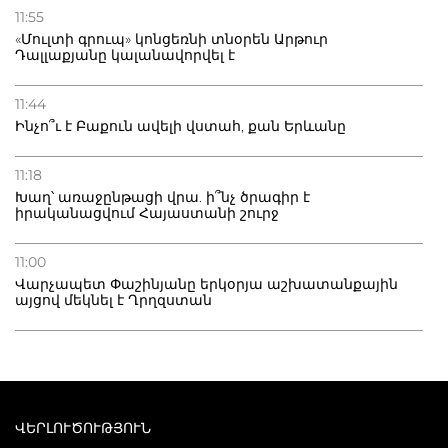
11:55
«Մուլտի գրուպ» կոնցեռնի տնօրեն Արթուր
Դալլաքյանը կալանավորվել է
11:44
Ինչո՞ւ է Բաքուն ավելի վստահ, քան Երևանը
11:18
Խաղ՝ առաջընթացի վրա. ի՞նչ ծրագիր է
իրականացվում Հայաստանի շուրջ
11:00
Վարչապետ Փաշինյանը երկօրյա աշխատանքային
այցով մեկնել է Ղրղզստան
ՎԵՐԼՈՒԾՈՒԹՅՈՒՆ