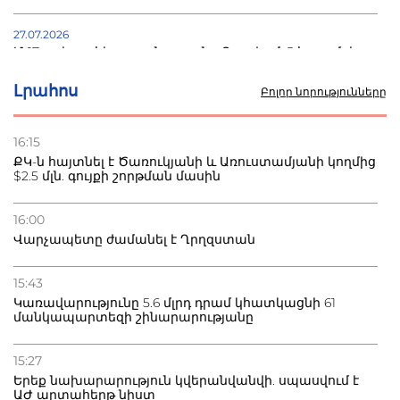
27.07.2026
Մ-17 աշխարհի առաջնությունը Բաքվում. 5 հայ ըմբիշ
սկսում է պայքարը
Լրահոս
Բոլոր նորությունները
22.07.2026
Ուկրաինան հարվածել է Wildberries-ի պահեստներին,
16:15
տուժածներ կան
ՔԿ-ն հայտնել է Ծառուկյանի և Առուստամյանի կողմից
$2.5 մլն. գույքի շորթման մասին
21.07.2026
Դատվածություն ունեցող միգրանտներին կարգելվի
16:00
բնակվել Ռուսաստանում
Վարչապետը ժամանել է Ղրղզստան
20.07.2026
15:43
Բաքվի բանտից գեներալ Մանուկյանը դիմել է
Կառավարությունը 5.6 մլրդ դրամ կհատկացնի 61
Փաշինյանին
մանկապարտեզի շինարարությանը
15:27
Երեք նախարարություն կվերանվանվի. սպասվում է
ԱԺ արտահերթ նիստ