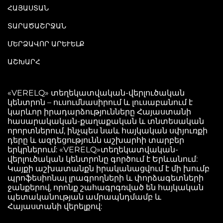
ՀԱՅԱՍՏԱՆ
ՏԱՐԱԾԱՇՐՋԱՆ
ՄԵՐՁԱՎՈՐ ԱՐԵՒԵԼՔ
ԱՇԽԱՐՀ
«VERELQ» տեղեկատվական-վերլուծական
կենտրոն – ուսումնասիրում և լուսաբանում է
կարևոր իրադարձությունները Հայաստանի
հասարակական-քաղաքական և տնտեսական
որորտներում, ինչպես նաև հայկական սփյուռքի
դերը և ազդեցությունն աշխարհի տարբեր
երկրներում: «VERELQ»տեղեկատվական-
վերլուծական կենտրոնը գործում է Երևանում:
Կայքի աշխատանքն իրականացվում է մի խումբ
պրոֆեսիոնալ լրագրողների և փորձագետների
ջանքերով, որոնք շահագրգռված են հայկական
պետականության ամրապնդմամբ և
Հայաստանի վերելքով: