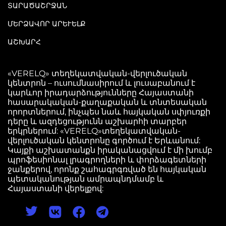
ՏԱՐԱԾԱՇՐՋԱՆ
ՄԵՐՁԱՎՈՐ ԱՐԵՒԵԼՔ
ԱՇԽԱՐՀ
«VERELQ» տեղեկատվական-վերլուծական
կենտրոն – ուսումնասիրում և լուսաբանում է
կարևոր իրադարձությունները Հայաստանի
հասարակական-քաղաքական և տնտեսական
որորտներում, ինչպես նաև հայկական սփյուռքի
դերը և ազդեցությունն աշխարհի տարբեր
երկրներում: «VERELQ»տեղեկատվական-
վերլուծական կենտրոնը գործում է Երևանում:
Կայքի աշխատանքն իրականացվում է մի խումբ
պրոֆեսիոնալ լրագրողների և փորձագետների
ջանքերով, որոնք շահագրգռված են հայկական
պետականության ամրապնդմամբ և
Հայաստանի վերելքով: