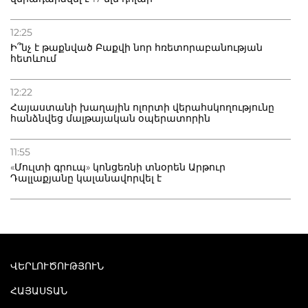
12:25
Ի՞նչ է թաքնված Բաքվի նոր հռետորաբանության
հետևում
12:22
Հայաստանի խաղային ոլորտի վերահսկողությունը
հանձնվեց մալթայական օպերատորին
11:55
«Մուլտի գրուպ» կոնցեռնի տնօրեն Արթուր
Դալլաքյանը կալանավորվել է
ՎԵՐԼՈՒԾՈՒԹՅՈՒՆ
ՀԱՅԱՍՏԱՆ