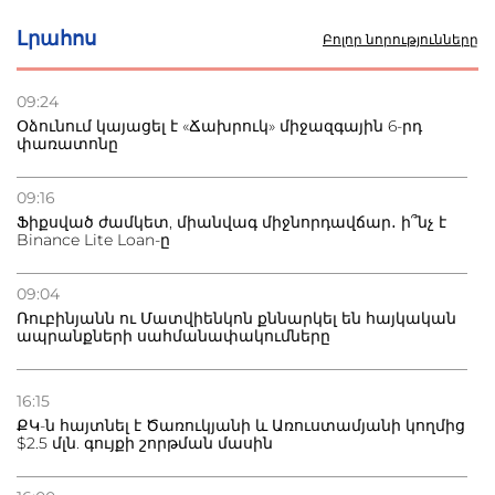
սկսում է պայքարը
Լրահոս
Բոլոր նորությունները
22.07.2026
Ուկրաինան հարվածել է Wildberries-ի պահեստներին,
09:24
տուժածներ կան
Օձունում կայացել է «Ճախրուկ» միջազգային 6-րդ
փառատոնը
21.07.2026
Դատվածություն ունեցող միգրանտներին կարգելվի
09:16
բնակվել Ռուսաստանում
Ֆիքսված ժամկետ, միանվագ միջնորդավճար․ ի՞նչ է
Binance Lite Loan-ը
20.07.2026
Բաքվի բանտից գեներալ Մանուկյանը դիմել է
09:04
Փաշինյանին
Ռուբինյանն ու Մատվիենկոն քննարկել են հայկական
ապրանքների սահմանափակումները
16:15
ՔԿ-ն հայտնել է Ծառուկյանի և Առուստամյանի կողմից
$2.5 մլն. գույքի շորթման մասին