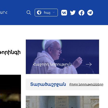
հայ
ԱՐՀ
թորինգի
Հաջորդ նորություն
Տարածաշրջան
Բոլոր նորությունները