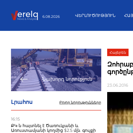
ՎԵՐԼՈՒԾՈՒԹՅՈՒՆ
ՀԱ
6.08.2026
Հայերեն
Զոհրաբյ
գործըն
Նախորդ նորություն
23.06.2016
Լրահոս
Բոլոր նորությունները
16:15
ՔԿ-ն հայտնել է Ծառուկյանի և
Առուստամյանի կողմից $2.5 մլն. գույքի