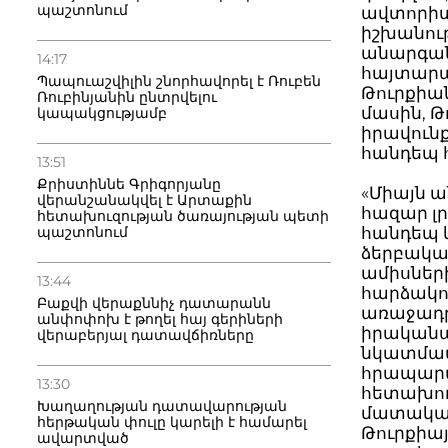
պաշտոնում
ավտորիտա
իշխանութ
անարգան
14:17
հայտարա
Պապուաշվիլին շնորհավորել է Ռուբեն
Թուրքիան
Ռուբինյանին ընտրվելու
մասին, Թ
կապակցությամբ
իրավուն
հանդեպ 
13:51
Քրիստիննե Գրիգորյանը
«Միայն 
վերանշանակվել է Արտաքին
հազար լ
հետախուզության ծառայության պետի
հանդեպ կ
պաշտոնում
ձերբակալ
ամիսներ
13:44
հարձակու
Բաքվի վերաքննիչ դատարանն
առաջադր
անփոփոխ է թողել հայ գերիների
իրականաց
վերաբերյալ դատավճիռները
նկատմամբ
հրապարակ
13:30
հետախու
Խաղաղության դատավարության
մատակար
հերթական փուլը կարելի է համարել
Թուրքիայ
ավարտված