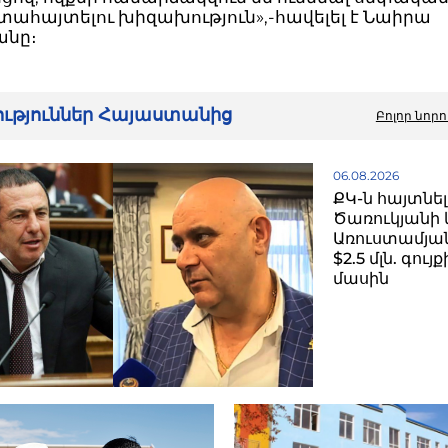
տահայտելու խիզախություն»,-հավելել է Նաիրա
անը։
րություններ Հայաստանից
Բոլոր նորո
06.08.2026
ՔԿ-ն հայտնել
Ծառուկյանի 
Առուստամյան
$2.5 մլն. գու
մասին