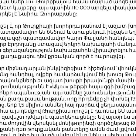
կաններ ևս։ Թուրքիայում համատարած արգել
նետ կայքերը. այս պահին 110 000 արգելափակվա
արկել է Նաիրա Զոհրաբյանը։
շել է, որ Թուրքիայի խորհրդարանում էլ ազատ խ
ատգամավոր են ծեծում և ահաբեկում, ինչպես ե
 հայազգի պատգամավոր Կարո Փալյանի հանդեպ։ 
երբ Էրդողանը ստացավ երկրի նախագահի մանդա
ին գերազանցություն նախագահին վիրավորելու 
 քաղաքացու դեմ քրեական գործ է հարուցվել։
նը միջնադարյան ինկվիզիցիա է հիշեցնում՝ վհուկ
անց հանդեպ, ովքեր համարձակվում են խոսել Թու
րավունքների եւ ազատ խոսքի իրավունքի մասին։
րունակությունն է «Ակօս» թերթի հայազգի խմբագ
նքի սպանության, այս ամենը շարունակությունն 
ն քաղաքականության, որը իր դեմքը չի փոխել 19
, երբ 1,5 միլիոն անմեղ հայ դարձավ ցեղասպան
ահա այս դեմքով Թուրքիան որոշել է դառնալ ԵՄ ա
ծ զավեշտ դժվար է պատկերացնելը։ Եվ այսօր ես կո
հաժողովին վերսկսել մոնիթորինգի գործընթաց Թ
քանի դեռ թուրքական բանտերը ամեն ժամ լցվում
ցով, ովքեր համարձակվում են ունենալ սեփակա