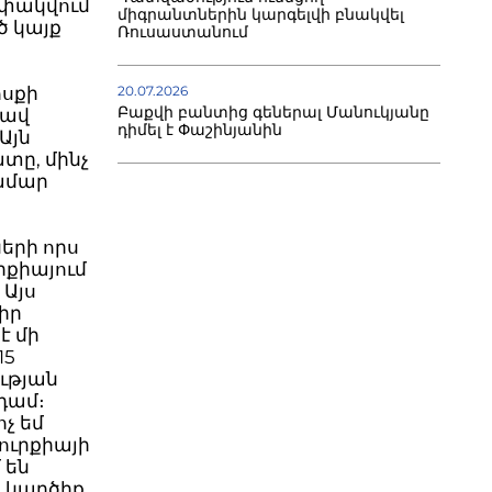
ափակվում
միգրանտներին կարգելվի բնակվել
ծ կայք
Ռուսաստանում
ոսքի
20.07.2026
Բաքվի բանտից գեներալ Մանուկյանը
ղավ
դիմել է Փաշինյանին
Այն
տը, մինչ
համար
ների որս
րքիայում
 Այս
իր
է մի
15
ության
նդամ։
չ եմ
ուրքիայի
 են
ն կարծիք