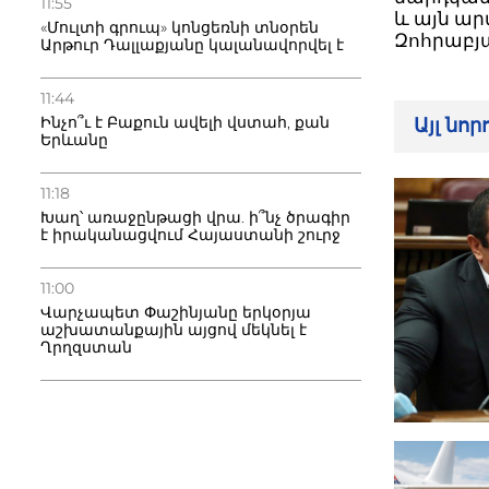
11:55
և այն ար
«Մուլտի գրուպ» կոնցեռնի տնօրեն
Զոհրաբյ
Արթուր Դալլաքյանը կալանավորվել է
11:44
Ինչո՞ւ է Բաքուն ավելի վստահ, քան
Այլ նո
Երևանը
11:18
Խաղ՝ առաջընթացի վրա. ի՞նչ ծրագիր
է իրականացվում Հայաստանի շուրջ
11:00
Վարչապետ Փաշինյանը երկօրյա
աշխատանքային այցով մեկնել է
Ղրղզստան