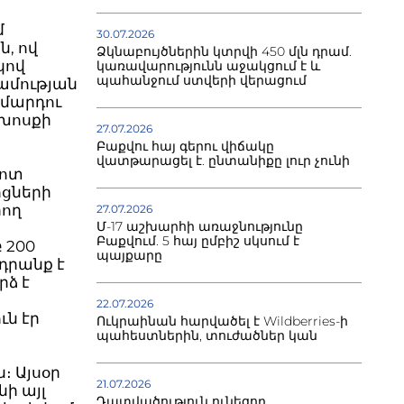
մ
30.07.2026
, ով
Ձկնաբույծներին կտրվի 450 մլն դրամ.
կով
կառավարությունն աջակցում է և
պահանջում ստվերի վերացում
դամության
 մարդու
խոսքի
27.07.2026
Բաքվու հայ գերու վիճակը
վատթարացել է. ընտանիքը լուր չունի
մոտ
ոցների
րող
27.07.2026
Մ-17 աշխարհի առաջնությունը
Բաքվում. 5 հայ ըմբիշ սկսում է
 200
պայքարը
դրանք է
ձ է
22.07.2026
ւն էր
Ուկրաինան հարվածել է Wildberries-ի
պահեստներին, տուժածներ կան
 Այսօր
21.07.2026
ի այլ
Դատվածություն ունեցող