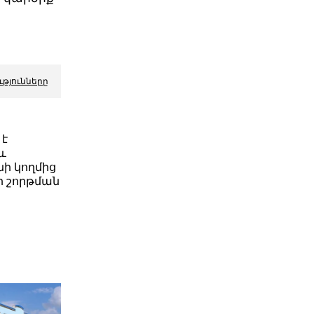
ւթյունները
 է
և
ի կողմից
յքի շորթման