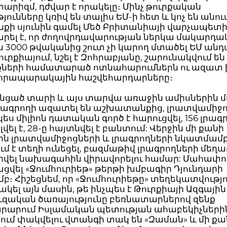
րիզմ, դժվար է որակելը։ Մինչ թուրքական
յունները կռիվ են տալիս ԵՄ-ի հետ և կոչ են անու
քի սյունին գամել Մեծ Բրիտանիայի վարչապետին
րել է, որ ժողովրդավարության ներկա մակարդա
 3000 թվականից շուտ չի կարող մտածել ԵՄ ան
ուրքիայում, նշել է Զոհրաբյանը, շարունակվում են
քների համատարած ոտնահարումներն ու ազատ 
հրապարակային հաշվեհարդարները։
անցած տարի և այս տարվա առաջին ամիսներին 
րագրողի ազատել են աշխատանքից, լրատվամիջ
ես միլիոն դատական գործ է հարուցվել, 156 լրագ
վել է, 28-ը հայտնվել է բանտում: Վերջին մի քանի
ին լրատվամիջոցների և լրագրողների նկատմամբ
մ է տեղի ունեցել, բազմաթիվ լրագրողների մեղա
վել նախագահին վիրավորելու համար: Մահափոր
վել «Ջումհուրիեթ» թերթի խմբագիր Դյունդարի
։ Հիշեցնեմ, որ «Ջումհուրիեթը» տեղեկատվությո
ել այն մասին, թե ինչպես է Թուրքիայի Ազգային
զական ծառայությունը բեռնատարներով զենք
արում Իսլամական պետության ահաբեկիչներին։
ում փակվելու վտանգի տակ են «Զաման» և մի քան