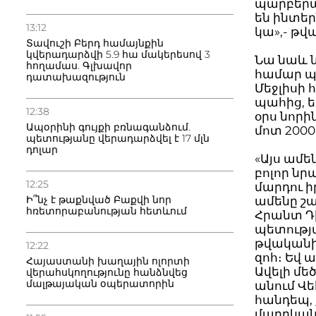
պարբերա
են ինտեր
13:12
կա»,- թվ
Տավուշի Բերդ համայնքին
կվերադարձվի 5.9 հա մակերեսով 3
Նա նաև ն
հողամաս. Գլխավոր
համար պ
դատախազություն
Մեջլիսի
պահից, 
12:38
օրս նոր
Ապօրինի գույքի բռնագանձում.
մոտ 2000
պետությանը վերադարձվել է 17 մլն
դոլար
«Այս ամե
բոլոր նր
12:25
մարդու ի
Ի՞նչ է թաքնված Բաքվի նոր
ամենը շա
հռետորաբանության հետևում
Հրանտ Դի
պետությա
թվականից
12:22
զոհ։ Եվ 
Հայաստանի խաղային ոլորտի
Ավելի մե
վերահսկողությունը հանձնվեց
մալթայական օպերատորին
անում Վե
հանդեպ, 
մարդկան