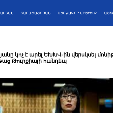
ՅԱՍՏԱՆ
ՏԱՐԱԾԱՇՐՋԱՆ
ՄԵՐՁԱՎՈՐ ԱՐԵՒԵԼՔ
ԱՇԽ
անը կոչ է արել ԵԽԽՎ-ին վերսկսել մոնի
թաց Թուրքիայի հանդեպ