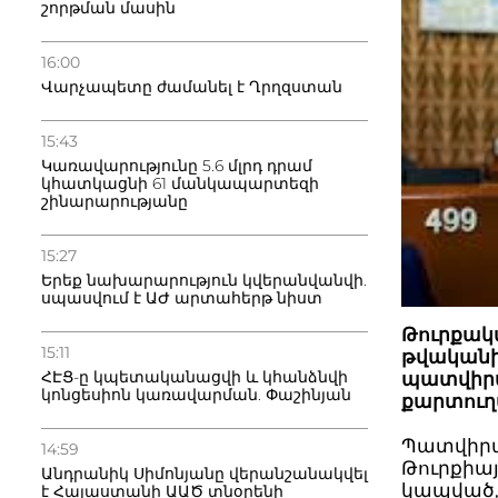
շորթման մասին
16:00
Վարչապետը ժամանել է Ղրղզստան
15:43
Կառավարությունը 5.6 մլրդ դրամ
կհատկացնի 61 մանկապարտեզի
շինարարությանը
15:27
Երեք նախարարություն կվերանվանվի.
սպասվում է ԱԺ արտահերթ նիստ
Թուրքակա
15:11
թվականի
ՀԷՑ-ը կպետականացվի և կհանձնվի
պատվիրա
կոնցեսիոն կառավարման. Փաշինյան
քարտուղա
Պատվիրակը
14:59
Թուրքիայ
Անդրանիկ Սիմոնյանը վերանշանակվել
կապված,
է Հայաստանի ԱԱԾ տնօրենի