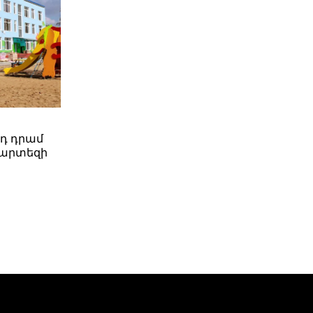
րդ դրամ
պարտեզի