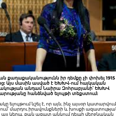
ն քաղաքականությունն իր դեմքը չի փոխել 1915
ց: Այս մասին ասված է ԵԽԽՎ-ում հայկական
կության անդամ Նաիրա Զոհրաբյանի՝ ԵԽԽՎ
րությանը հանձնված ելույթի տեքստում:
 ելույթում նշել է, որ այն, ինչ այսօր կատարվում
ում՝ մարդու իրավունքների և խոսքի ազատությա
 այլ կերպ, քան ազատ անկում դեպի վերջնական