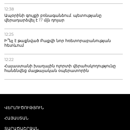
12:38
Ապօրինի գույքի բռնագանձում. պետությանը
վերադարձվել է 17 մլն դոլար
12:25
Ի՞նչ է թաքնված Բաքվի նոր հռետորաբանության
հետևում
12:22
Հայաստանի խաղային ոլորտի վերահսկողությունը
հանձնվեց մալթայական օպերատորին
ՎԵՐԼՈՒԾՈՒԹՅՈՒՆ
ՀԱՅԱՍՏԱՆ
ՏԱՐԱԾԱՇՐՋԱՆ