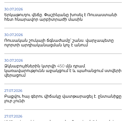
30.07.2026
Երկաթուղու վեճը. Փաշինյանը խոսել է Ռուսաստանի
հետ հնարավոր արբիտրաժի մասին
30.07.2026
Ռուսական շուկայի ճգնաժամը՝ շանս. վարչապետը
ոլորտի արդիականացման կոչ է անում
30.07.2026
Ձկնաբույծներին կտրվի 450 մլն դրամ.
կառավարությունն աջակցում է և պահանջում ստվերի
վերացում
27.07.2026
Բաքվու հայ գերու վիճակը վատթարացել է. ընտանիքը
լուր չունի
27.07.2026
Մ-17 աշխարհի առաջնությունը Բաքվում. 5 հայ ըմբիշ
սկսում է պայքարը