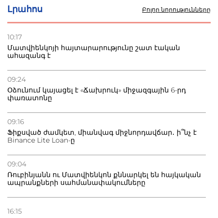
Լրահոս
Բոլոր նորությունները
22.07.2026
Ուկրաինան հարվածել է Wildberries-ի պահեստներին,
10:17
տուժածներ կան
Մատվիենկոյի հայտարարությունը շատ էական
ահազանգ է
21.07.2026
Դատվածություն ունեցող միգրանտներին կարգելվի
09:24
բնակվել Ռուսաստանում
Օձունում կայացել է «Ճախրուկ» միջազգային 6-րդ
փառատոնը
20.07.2026
Բաքվի բանտից գեներալ Մանուկյանը դիմել է
09:16
Փաշինյանին
Ֆիքսված ժամկետ, միանվագ միջնորդավճար․ ի՞նչ է
Binance Lite Loan-ը
09:04
Ռուբինյանն ու Մատվիենկոն քննարկել են հայկական
ապրանքների սահմանափակումները
16:15