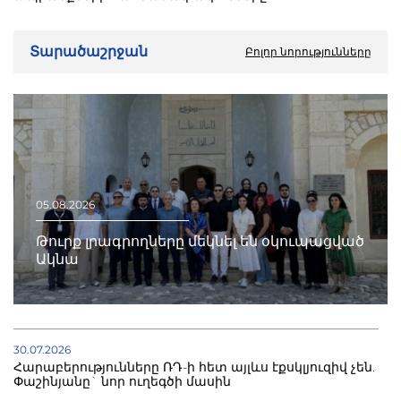
Տարածաշրջան
Բոլոր նորությունները
05.08.2026
Թուրք լրագրողները մեկնել են օկուպացված
Ակնա
30.07.2026
Հարաբերությունները ՌԴ-ի հետ այլևս էքսկլյուզիվ չեն.
Փաշինյանը` նոր ուղեգծի մասին