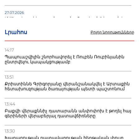
27.07.2026
Մ-17 աշխարհի առաջնությունը Բաքվում. 5 հայ ըմբիշ
սկսում է պայքարը
Լրահոս
Բոլոր նորությունները
22.07.2026
Ուկրաինան հարվածել է Wildberries-ի պահեստներին,
14:17
տուժածներ կան
Պապուաշվիլին շնորհավորել է Ռուբեն Ռուբինյանին
ընտրվելու կապակցությամբ
21.07.2026
Դատվածություն ունեցող միգրանտներին կարգելվի
13:51
բնակվել Ռուսաստանում
Քրիստիննե Գրիգորյանը վերանշանակվել է Արտաքին
հետախուզության ծառայության պետի պաշտոնում
20.07.2026
Բաքվի բանտից գեներալ Մանուկյանը դիմել է
13:44
Փաշինյանին
Բաքվի վերաքննիչ դատարանն անփոփոխ է թողել հայ
գերիների վերաբերյալ դատավճիռները
13:30
Խաղաղության դատավարության հերթական փուլը