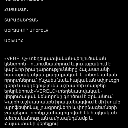
ՀԱՅԱՍՏԱՆ
ՏԱՐԱԾԱՇՐՋԱՆ
ՄԵՐՁԱՎՈՐ ԱՐԵՒԵԼՔ
ԱՇԽԱՐՀ
«VERELQ» տեղեկատվական-վերլուծական
կենտրոն – ուսումնասիրում և լուսաբանում է
կարևոր իրադարձությունները Հայաստանի
հասարակական-քաղաքական և տնտեսական
որորտներում, ինչպես նաև հայկական սփյուռքի
դերը և ազդեցությունն աշխարհի տարբեր
երկրներում: «VERELQ»տեղեկատվական-
վերլուծական կենտրոնը գործում է Երևանում:
Կայքի աշխատանքն իրականացվում է մի խումբ
պրոֆեսիոնալ լրագրողների և փորձագետների
ջանքերով, որոնք շահագրգռված են հայկական
պետականության ամրապնդմամբ և
Հայաստանի վերելքով: