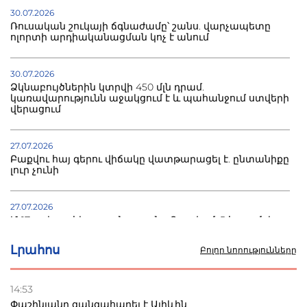
30.07.2026
Ռուսական շուկայի ճգնաժամը՝ շանս. վարչապետը
ոլորտի արդիականացման կոչ է անում
30.07.2026
Ձկնաբույծներին կտրվի 450 մլն դրամ.
կառավարությունն աջակցում է և պահանջում ստվերի
վերացում
27.07.2026
Բաքվու հայ գերու վիճակը վատթարացել է. ընտանիքը
լուր չունի
27.07.2026
Մ-17 աշխարհի առաջնությունը Բաքվում. 5 հայ ըմբիշ
սկսում է պայքարը
Լրահոս
Բոլոր նորությունները
22.07.2026
Ուկրաինան հարվածել է Wildberries-ի պահեստներին,
14:53
տուժածներ կան
Փաշինյանը զանգահարել է Ալիևին