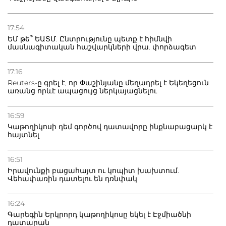
21.07.2026
Դատվածություն ունեցող միգրանտներին կարգելվի
17:54
բնակվել Ռուսաստանում
ԵՄ թե՞ ԵԱՏՄ. Ընտրությունը պետք է հիմնվի
մասնագիտական հաշվարկների վրա. փորձագետ
20.07.2026
Բաքվի բանտից գեներալ Մանուկյանը դիմել է
17:16
Փաշինյանին
Reuters-ը գրել է, որ Փաշինյանը մեղադրել է Եկեղեցուն
առանց որևէ ապացույց ներկայացնելու
16:59
Կաթողիկոսի դեմ գործով դատավորը ինքնաբացարկ է
հայտնել
16:51
Իրավունքի բացահայտ ու կոպիտ խախտում.
Վեհափառին դատելու են դռնփակ
16:24
Գարեգին Երկրորդ կաթողիկոսը եկել է Էջմիածնի
դատարան