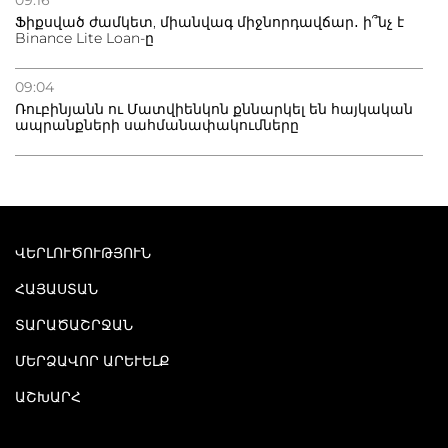
Ֆիքսված ժամկետ, միանվագ միջնորդավճար․ ի՞նչ է
Binance Lite Loan-ը
09:04
Ռուբինյանն ու Մատվիենկոն քննարկել են հայկական
ապրանքների սահմանափակումները
ՎԵՐԼՈՒԾՈՒԹՅՈՒՆ
ՀԱՅԱՍՏԱՆ
ՏԱՐԱԾԱՇՐՋԱՆ
ՄԵՐՁԱՎՈՐ ԱՐԵՒԵԼՔ
ԱՇԽԱՐՀ