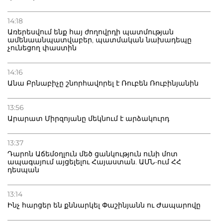
14:18
Առերեսվում ենք հայ ժողովրդի պատմության
ամենաանպատվաբեր, պատմական նախադեպը
չունեցող փաստին
14:16
Անա Բրնաբիչը շնորհավորել է Ռուբեն Ռուբինյանին
13:56
Արարատ Միրզոյանը մեկնում է արձակուրդ
13:37
Դարոն Աճեմօղլուն մեծ ցանկություն ունի մոտ
ապագայում այցելելու Հայաստան. ԱՄՆ-ում ՀՀ
դեսպան
13:14
Ինչ հարցեր են քննարկել Փաշինյանն ու Ժապարովը