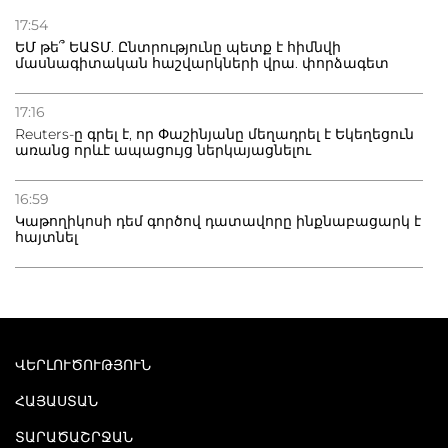
17:54
ԵՄ թե՞ ԵԱՏՄ. Ընտրությունը պետք է հիմնվի
մասնագիտական հաշվարկների վրա. փորձագետ
17:16
Reuters-ը գրել է, որ Փաշինյանը մեղադրել է Եկեղեցուն
առանց որևէ ապացույց ներկայացնելու
16:59
Կաթողիկոսի դեմ գործով դատավորը ինքնաբացարկ է
հայտնել
ՎԵՐԼՈՒԾՈՒԹՅՈՒՆ
ՀԱՅԱՍՏԱՆ
ՏԱՐԱԾԱՇՐՋԱՆ