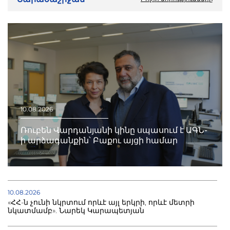
10.08.2026
Ռուբեն Վարդանյանի կինը սպասում է ԱԳՆ-
ի արձագանքին՝ Բաքու այցի համար
10.08.2026
«ՀՀ-ն չունի նկրտում որևէ այլ երկրի, որևէ մետրի
նկատմամբ». Նարեկ Կարապետյան