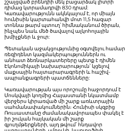
շշալցված բրենդիի մեկ բացարձակ լիտրի
դիմաց կտրամադրվի 830 դրամ:
Կառավարությունն ակնկալում է, որ միայն
հունիսին կարտահանվի մոտ 11,5 հազար
տոննա թարմ պտուղ՝ հիմնականում ծիրան,
ինչպես նաև մեծ ծավալով ալկոհոլային
խմիչքներ և ջուր:
Պետական աջակցությունից օգտվելու համար
ռեզիդենտ կազմակերպություններն ու
անհատ ձեռնարկատերերը պետք է դիմեն
Էկոնոմիկայի նախարարություն՝ կցելով
մաքսային հայտարարագրերի և հաշիվ-
ապրանքագրերի պատճենները:
Կառավարության այս որոշումը հաջորդում է
Մոսկվայի կողմից Հայաստանի նկատմամբ
վերջերս կիրառված մի շարք առևտրային
սահմանափակումներին։ Հունիսի սկզբից
Ռուսաստանը ժամանակավորապես փակել է
իր շուկան հայկական մի շարք
գյուղմթերքների, այդ թվում՝ հնդավոր
պտղատուների, սմբուկի, կարտոֆիլի,