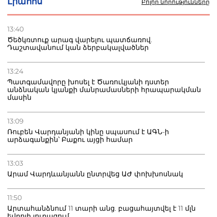
Լրահոս
Բոլոր նորությունները
Ռուսական շուկայի ճգնաժամը՝ շանս. վարչապետը
ոլորտի արդիականացման կոչ է անում
13:40
Ծեծկռտուք արագ վարելու պատճառով.
30.07.2026
Դաշտավանում կան ձերբակալվածներ
Ձկնաբույծներին կտրվի 450 մլն դրամ.
կառավարությունն աջակցում է և պահանջում ստվերի
վերացում
13:24
Պատգամավորը խոսել է Ծառուկյանի դստեր
անձնական կյանքի մանրամասների հրապարակման
27.07.2026
մասին
Բաքվու հայ գերու վիճակը վատթարացել է. ընտանիքը
լուր չունի
13:09
Ռուբեն Վարդանյանի կինը սպասում է ԱԳՆ-ի
արձագանքին՝ Բաքու այցի համար
13:03
Արամ Վարդևանյանն ընտրվեց ԱԺ փոխխոսնակ
11:50
Արտահանձնում 11 տարի անց. բացահայտվել է 11 մլն
եվրոյի յուրացում