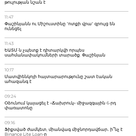
թուլության նշան է
11:47
Փաշինյանն ու Միշուստինը "ոտքի վրա" զրույց են
ունեցել
11:43
ԵԱՏՄ-ն չպետք է դիտարկվի որպես
սահմանափակումների տարածք. Փաշինյան
10:17
Մատվիենկոյի հայտարարությունը շատ էական
ահազանգ է
09:24
Օձունում կայացել է «Ճախրուկ» միջազգային 6-րդ
փառատոնը
09:16
Ֆիքսված ժամկետ, միանվագ միջնորդավճար․ ի՞նչ է
Binance Lite Loan-ը