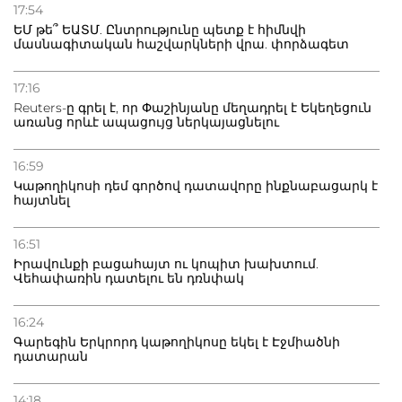
Դատվածություն ունեցող միգրանտներին կարգելվի
17:54
բնակվել Ռուսաստանում
ԵՄ թե՞ ԵԱՏՄ. Ընտրությունը պետք է հիմնվի
մասնագիտական հաշվարկների վրա. փորձագետ
20.07.2026
Բաքվի բանտից գեներալ Մանուկյանը դիմել է
17:16
Փաշինյանին
Reuters-ը գրել է, որ Փաշինյանը մեղադրել է Եկեղեցուն
առանց որևէ ապացույց ներկայացնելու
16:59
Կաթողիկոսի դեմ գործով դատավորը ինքնաբացարկ է
հայտնել
16:51
Իրավունքի բացահայտ ու կոպիտ խախտում.
Վեհափառին դատելու են դռնփակ
16:24
Գարեգին Երկրորդ կաթողիկոսը եկել է Էջմիածնի
դատարան
14:18