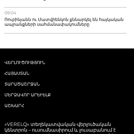
09:04
Ռուբինյանն ու Մատվիենկոն քննարկել են հայկական
ապրանքների սահմանափակումները
ՎԵՐԼՈՒԾՈՒԹՅՈՒՆ
ՀԱՅԱՍՏԱՆ
ՏԱՐԱԾԱՇՐՋԱՆ
ՄԵՐՁԱՎՈՐ ԱՐԵՒԵԼՔ
ԱՇԽԱՐՀ
«VERELQ» տեղեկատվական-վերլուծական
կենտրոն – ուսումնասիրում և լուսաբանում է