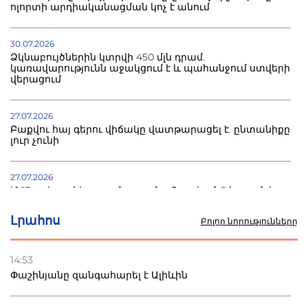
ոլորտի արդիականացման կոչ է անում
30.07.2026
Ձկնաբույծներին կտրվի 450 մլն դրամ.
կառավարությունն աջակցում է և պահանջում ստվերի
վերացում
27.07.2026
Բաքվու հայ գերու վիճակը վատթարացել է. ընտանիքը
լուր չունի
27.07.2026
Մ-17 աշխարհի առաջնությունը Բաքվում. 5 հայ ըմբիշ
սկսում է պայքարը
Լրահոս
Բոլոր նորությունները
22.07.2026
Ուկրաինան հարվածել է Wildberries-ի պահեստներին,
14:53
տուժածներ կան
Փաշինյանը զանգահարել է Ալիևին
21.07.2026