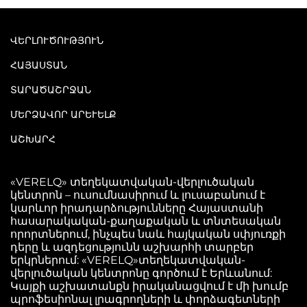
ՎԵՐԼՈՒԾՈՒԹՅՈՒՆ
ՀԱՅԱՍՏԱՆ
ՏԱՐԱԾԱՇՐՋԱՆ
ՄԵՐՁԱՎՈՐ ԱՐԵՒԵԼՔ
ԱՇԽԱՐՀ
«VERELQ» տեղեկատվական-վերլուծական
կենտրոն – ուսումնասիրում և լուսաբանում է
կարևոր իրադարձությունները Հայաստանի
հասարակական-քաղաքական և տնտեսական
որորտներում, ինչպես նաև հայկական սփյուռքի
դերը և ազդեցությունն աշխարհի տարբեր
երկրներում: «VERELQ»տեղեկատվական-
վերլուծական կենտրոնը գործում է Երևանում:
Կայքի աշխատանքն իրականացվում է մի խումբ
պրոֆեսիոնալ լրագրողների և փորձագետների