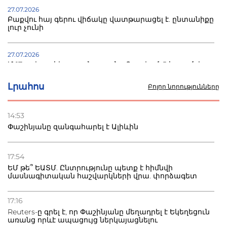
27.07.2026
Բաքվու հայ գերու վիճակը վատթարացել է. ընտանիքը
լուր չունի
27.07.2026
Մ-17 աշխարհի առաջնությունը Բաքվում. 5 հայ ըմբիշ
սկսում է պայքարը
Լրահոս
Բոլոր նորությունները
22.07.2026
Ուկրաինան հարվածել է Wildberries-ի պահեստներին,
14:53
տուժածներ կան
Փաշինյանը զանգահարել է Ալիևին
21.07.2026
Դատվածություն ունեցող միգրանտներին կարգելվի
17:54
բնակվել Ռուսաստանում
ԵՄ թե՞ ԵԱՏՄ. Ընտրությունը պետք է հիմնվի
մասնագիտական հաշվարկների վրա. փորձագետ
20.07.2026
Բաքվի բանտից գեներալ Մանուկյանը դիմել է
17:16
Փաշինյանին
Reuters-ը գրել է, որ Փաշինյանը մեղադրել է Եկեղեցուն
առանց որևէ ապացույց ներկայացնելու