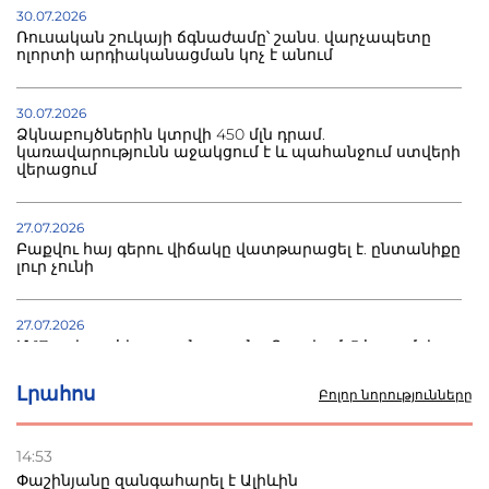
30.07.2026
Ռուսական շուկայի ճգնաժամը՝ շանս. վարչապետը
ոլորտի արդիականացման կոչ է անում
30.07.2026
Ձկնաբույծներին կտրվի 450 մլն դրամ.
կառավարությունն աջակցում է և պահանջում ստվերի
վերացում
27.07.2026
Բաքվու հայ գերու վիճակը վատթարացել է. ընտանիքը
լուր չունի
27.07.2026
Մ-17 աշխարհի առաջնությունը Բաքվում. 5 հայ ըմբիշ
սկսում է պայքարը
Լրահոս
Բոլոր նորությունները
22.07.2026
Ուկրաինան հարվածել է Wildberries-ի պահեստներին,
14:53
տուժածներ կան
Փաշինյանը զանգահարել է Ալիևին