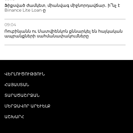
Ֆիքսված ժամկետ, միանվագ միջնորդավճար․ ի՞նչ է
Binance Lite Loan-ը
09:04
Ռուբինյանն ու Մատվիենկոն քննարկել են հայկական
ապրանքների սահմանափակումները
ՎԵՐԼՈՒԾՈՒԹՅՈՒՆ
ՀԱՅԱՍՏԱՆ
ՏԱՐԱԾԱՇՐՋԱՆ
ՄԵՐՁԱՎՈՐ ԱՐԵՒԵԼՔ
ԱՇԽԱՐՀ