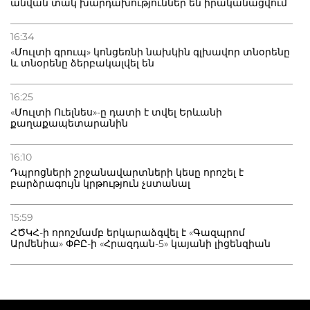
անվան տակ խարդախություններ են իրականացվում
16:34
«Մուլտի գրուպ» կոնցեռնի նախկին գլխավոր տնօրենը
և տնօրենը ձերբակալվել են
16:25
«Մուլտի Ուելնես»-ը դատի է տվել Երևանի
քաղաքապետարանին
16:10
Դպրոցների շրջանավարտների կեսը որոշել է
բարձրագույն կրթություն չստանալ
15:59
ՀԾԿՀ-ի որոշմամբ երկարաձգվել է «Գազպրոմ
Արմենիա» ՓԲԸ-ի «Հրազդան-5» կայանի լիցենզիան