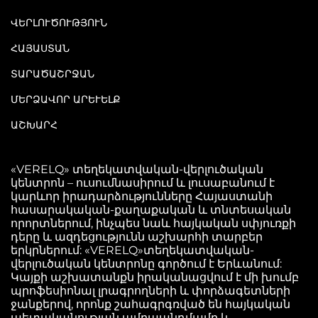
ՎԵՐԼՈՒԾՈՒԹՅՈՒՆ
ՀԱՅԱՍՏԱՆ
ՏԱՐԱԾԱՇՐՋԱՆ
ՄԵՐՁԱՎՈՐ ԱՐԵՒԵԼՔ
ԱՇԽԱՐՀ
«VERELQ» տեղեկատվական-վերլուծական
կենտրոն – ուսումնասիրում և լուսաբանում է
կարևոր իրադարձությունները Հայաստանի
հասարակական-քաղաքական և տնտեսական
որորտներում, ինչպես նաև հայկական սփյուռքի
դերը և ազդեցությունն աշխարհի տարբեր
երկրներում: «VERELQ»տեղեկատվական-
վերլուծական կենտրոնը գործում է Երևանում:
Կայքի աշխատանքն իրականացվում է մի խումբ
պրոֆեսիոնալ լրագրողների և փորձագետների
ջանքերով, որոնք շահագրգռված են հայկական
պետականության ամրապնդմամբ և