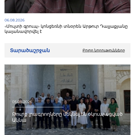
06.08.2026
«Մուլտի գրուպ» կոնցեռնի տնօրեն Արթուր Դալլաքյանը
կալանավորվել է
Տարածաշրջան
Բոլոր նորությունները
05.08.2026
Թուրք լրագրողները մեկնել են օկուպացված
Ակնա