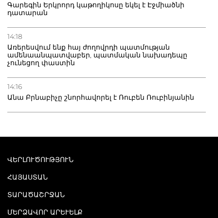
Գարեգին Երկրորդ կաթողիկոսը եկել է Էջմիածնի
դատարան
14:18
Առերեսվում ենք հայ ժողովրդի պատմության
ամենաանպատվաբեր, պատմական նախադեպը
չունեցող փաստին
14:16
Անա Բրնաբիչը շնորհավորել է Ռուբեն Ռուբինյանին
ՎԵՐԼՈՒԾՈՒԹՅՈՒՆ
ՀԱՅԱՍՏԱՆ
ՏԱՐԱԾԱՇՐՋԱՆ
ՄԵՐՁԱՎՈՐ ԱՐԵՒԵԼՔ