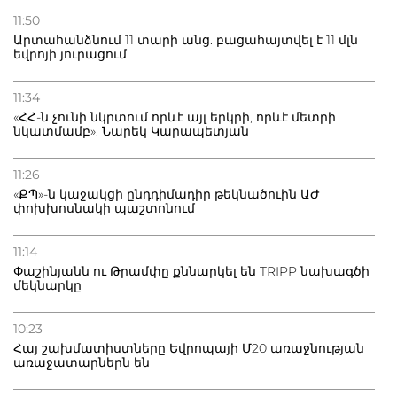
վերացում
11:50
Արտահանձնում 11 տարի անց. բացահայտվել է 11 մլն
եվրոյի յուրացում
27.07.2026
Բաքվու հայ գերու վիճակը վատթարացել է. ընտանիքը
լուր չունի
11:34
«ՀՀ-ն չունի նկրտում որևէ այլ երկրի, որևէ մետրի
նկատմամբ». Նարեկ Կարապետյան
27.07.2026
Մ-17 աշխարհի առաջնությունը Բաքվում. 5 հայ ըմբիշ
սկսում է պայքարը
11:26
«ՔՊ»-ն կաջակցի ընդդիմադիր թեկնածուին ԱԺ
փոխխոսնակի պաշտոնում
11:14
Փաշինյանն ու Թրամփը քննարկել են TRIPP նախագծի
մեկնարկը
10:23
Հայ շախմատիստները Եվրոպայի Մ20 առաջնության
առաջատարներն են