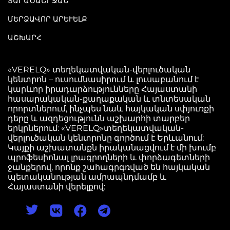
ՏԱՐԱԾԱՇՐՋԱՆ
ՄԵՐՁԱՎՈՐ ԱՐԵՒԵԼՔ
ԱՇԽԱՐՀ
«VERELQ» տեղեկատվական-վերլուծական
կենտրոն – ուսումնասիրում և լուսաբանում է
կարևոր իրադարձությունները Հայաստանի
հասարակական-քաղաքական և տնտեսական
որորտներում, ինչպես նաև հայկական սփյուռքի
դերը և ազդեցությունն աշխարհի տարբեր
երկրներում: «VERELQ»տեղեկատվական-
վերլուծական կենտրոնը գործում է Երևանում:
Կայքի աշխատանքն իրականացվում է մի խումբ
պրոֆեսիոնալ լրագրողների և փորձագետների
ջանքերով, որոնք շահագրգռված են հայկական
պետականության ամրապնդմամբ և
Հայաստանի վերելքով: