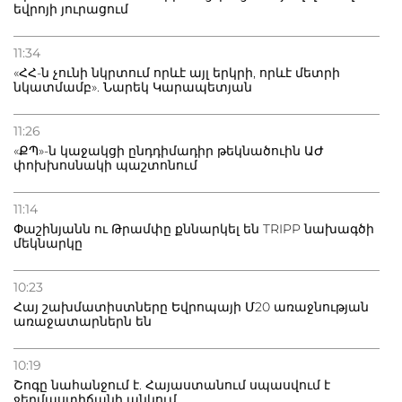
եվրոյի յուրացում
11:34
«ՀՀ-ն չունի նկրտում որևէ այլ երկրի, որևէ մետրի
նկատմամբ». Նարեկ Կարապետյան
11:26
«ՔՊ»-ն կաջակցի ընդդիմադիր թեկնածուին ԱԺ
փոխխոսնակի պաշտոնում
11:14
Փաշինյանն ու Թրամփը քննարկել են TRIPP նախագծի
մեկնարկը
10:23
Հայ շախմատիստները Եվրոպայի Մ20 առաջնության
առաջատարներն են
10:19
Շոգը նահանջում է. Հայաստանում սպասվում է
ջերմաստիճանի անկում