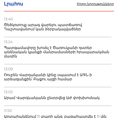
30.07.2026
Լրահոս
Բոլոր նորությունները
Ռուսական շուկայի ճգնաժամը՝ շանս. վարչապետը
ոլորտի արդիականացման կոչ է անում
13:40
Ծեծկռտուք արագ վարելու պատճառով.
30.07.2026
Դաշտավանում կան ձերբակալվածներ
Ձկնաբույծներին կտրվի 450 մլն դրամ.
կառավարությունն աջակցում է և պահանջում ստվերի
վերացում
13:24
Պատգամավորը խոսել է Ծառուկյանի դստեր
անձնական կյանքի մանրամասների հրապարակման
27.07.2026
մասին
Բաքվու հայ գերու վիճակը վատթարացել է. ընտանիքը
լուր չունի
13:09
Ռուբեն Վարդանյանի կինը սպասում է ԱԳՆ-ի
արձագանքին՝ Բաքու այցի համար
13:03
Արամ Վարդևանյանն ընտրվեց ԱԺ փոխխոսնակ
11:50
Արտահանձնում 11 տարի անց. բացահայտվել է 11 մլն