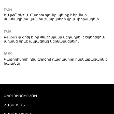
17:54
ԵՄ թե՞ ԵԱՏՄ. Ընտրությունը պետք է հիմնվի
մասնագիտական հաշվարկների վրա. փորձագետ
17:16
Reuters-ը գրել է, որ Փաշինյանը մեղադրել է Եկեղեցուն
առանց որևէ ապացույց ներկայացնելու
16:59
Կաթողիկոսի դեմ գործով դատավորը ինքնաբացարկ է
հայտնել
ՎԵՐԼՈՒԾՈՒԹՅՈՒՆ
ՀԱՅԱՍՏԱՆ