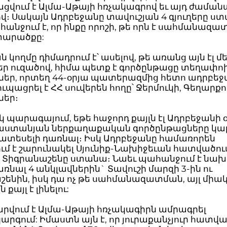
ցվում է Ալմա-Աթայի հռչակագրով եւ այդ ժաման
։ Սակայն Ադրբեջանը տավուշյան 4 գյուղերը ստ
անջում է, որ ինքը որոշի, թե որն է սահմանազա
տարածքը:
 կողմը դիմադրում է՝ ասելով, թե առանց այն էլ 
ձեր ուզածով, հիմա պետք է գործընթացը տեղափո
եր, որտեղ 44-օրյա պատերազմից հետո ադրբե
ուպացրել է ՀՀ սուվերեն հողը՝ Ջերմուկի, Գեղարք
եր։
պարագայում, եթե հաջորդ քայլն էլ Ադրբեջանի 
այաստանյան ներքաղաքական գործընթացները կա
տեսելի դառնալ։ Իսկ Ադրբեջանը համառորեն
մ է շարունակել Սյունիք-Նախիջեւան հատվածում
էլ Տիգրանաշենը ստանա։ Նաեւ պահանջում է նախ
նալ 4 անկլավներին` Տավուշի մարզի 3-ին ու
շենին, իսկ դա ոչ թե սահմանազատման, այլ միա
քայլ է լինելու:
րվում է Ալմա-Աթայի հռչակագիրն ամրագրել
րգում: Իմաստն այն է, որ յուրաքանչյուր հատվա