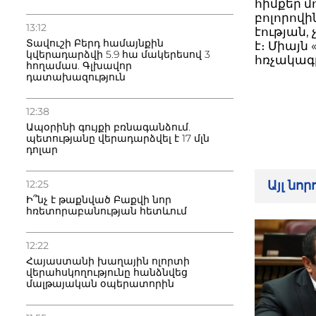
հիմքեր մ
բոլորովի
13:12
էության
Տավուշի Բերդ համայնքին
է։ Միայն
կվերադարձվի 5.9 հա մակերեսով 3
հռչակագր
հողամաս. Գլխավոր
դատախազություն
12:38
Ապօրինի գույքի բռնագանձում.
պետությանը վերադարձվել է 17 մլն
դոլար
12:25
Այլ նո
Ի՞նչ է թաքնված Բաքվի նոր
հռետորաբանության հետևում
12:22
Հայաստանի խաղային ոլորտի
վերահսկողությունը հանձնվեց
մալթայական օպերատորին