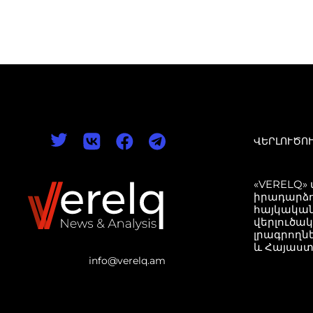
ՎԵՐԼՈՒԾՈ
«VERELQ»
իրադարձո
հայկական
վերլուծա
լրագրողն
և Հայաստ
info@verelq.am