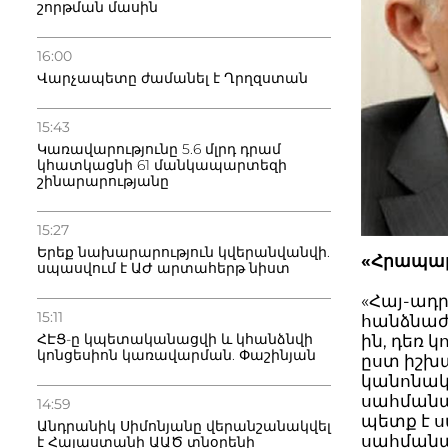
շորթման մասին
16:00
Վարչապետը ժամանել է Ղրղզստան
15:43
Կառավարությունը 5.6 մլրդ դրամ
կհատկացնի 61 մանկապարտեզի
շինարարությանը
15:27
Երեք նախարարություն կվերանվանվի.
«Հրապարա
սպասվում է ԱԺ արտահերթ նիստ
«Հայ-ա
15:11
հանձնաժո
ՀԷՑ-ը կպետականացվի և կհանձնվի
ին, դեռ 
կոնցեսիոն կառավարման. Փաշինյան
ըստ իշխա
կանոնակ
սահմանա
14:59
պետք է ս
Անդրանիկ Սիմոնյանը վերանշանակվել
սահմանա
է Հայաստանի ԱԱԾ տնօրենի