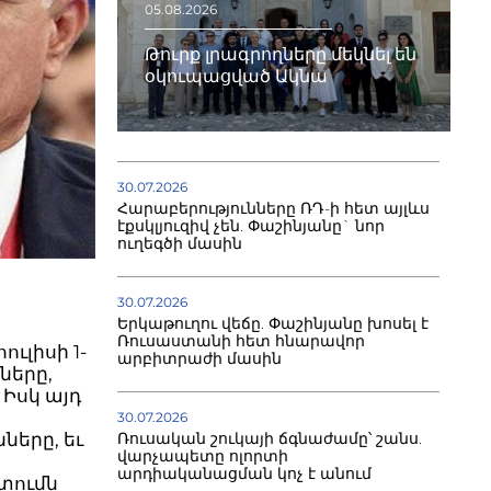
05.08.2026
Թուրք լրագրողները մեկնել են
օկուպացված Ակնա
30.07.2026
Հարաբերությունները ՌԴ-ի հետ այլևս
էքսկլյուզիվ չեն. Փաշինյանը` նոր
ուղեգծի մասին
30.07.2026
Երկաթուղու վեճը. Փաշինյանը խոսել է
Ռուսաստանի հետ հնարավոր
ւլիսի 1-
արբիտրաժի մասին
ները,
 Իսկ այդ
30.07.2026
երը, եւ
Ռուսական շուկայի ճգնաժամը՝ շանս.
վարչապետը ոլորտի
արդիականացման կոչ է անում
տումն