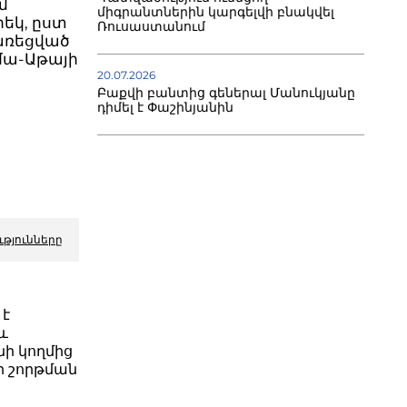
մ
միգրանտներին կարգելվի բնակվել
րեկ, ըստ
Ռուսաստանում
առեցված
լմա-Աթայի
20.07.2026
Բաքվի բանտից գեներալ Մանուկյանը
դիմել է Փաշինյանին
ւթյունները
 է
և
ի կողմից
յքի շորթման