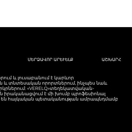
ՄԵՐՁԱՎՈՐ ԱՐԵՒԵԼՔ
ԱՇԽԱՐՀ
ում և լուսաբանում է կարևոր
և տնտեսական որորտներում, ինչպես նաև
երկրներում: «VERELQ»տեղեկատվական-
քն իրականացվում է մի խումբ պրոֆեսիոնալ
ած են հայկական պետականության ամրապնդմամբ