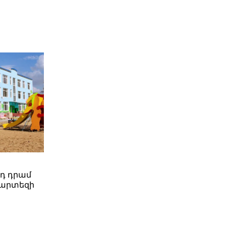
րդ դրամ
պարտեզի