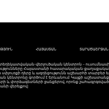
ՒԹՅՈՒՆ
ՀԱՅԱՍՏԱՆ
ՏԱՐԱԾԱՇՐՋԱՆ
 տեղեկատվական-վերլուծական կենտրոն – ուսումնասիր
ւթյունները Հայաստանի հասարակական-քաղաքական 
 սփյուռքի դերը և ազդեցությունն աշխարհի տարբեր 
կան կենտրոնը գործում է Երևանում: Կայքի աշխատան
երի և փորձագետների ջանքերով, որոնք շահագրգռվ
անի վերելքով: