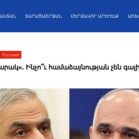
ՅԱՍՏԱՆ
ՏԱՐԱԾԱՇՐՋԱՆ
ՄԵՐՁԱՎՈՐ ԱՐԵՒԵԼՔ
ԱՇԽ
Русский
րակ». Ինչո՞ւ համաձայնության չեն գալ