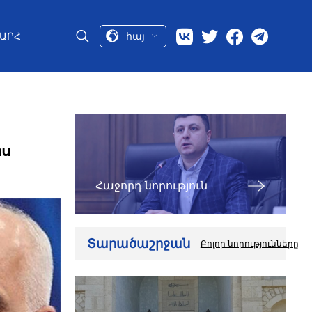
հայ
ԱՐՀ
իս
Հաջորդ նորություն
Տարածաշրջան
Բոլոր նորությունները