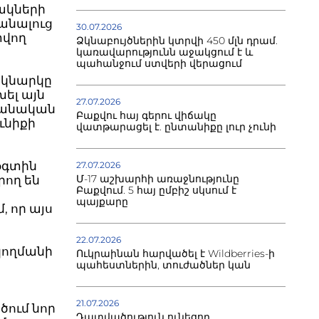
ակների
անալուց
30.07.2026
տվող
Ձկնաբույծներին կտրվի 450 մլն դրամ.
կառավարությունն աջակցում է և
պահանջում ստվերի վերացում
մեկնարկը
խել այն
27.07.2026
ջանական
Բաքվու հայ գերու վիճակը
ունիքի
վատթարացել է. ընտանիքը լուր չունի
օգտին
27.07.2026
Մ-17 աշխարհի առաջնությունը
րող են
Բաքվում. 5 հայ ըմբիշ սկսում է
պայքարը
, որ այս
22.07.2026
կողմանի
Ուկրաինան հարվածել է Wildberries-ի
պահեստներին, տուժածներ կան
21.07.2026
ծում նոր
Դատվածություն ունեցող