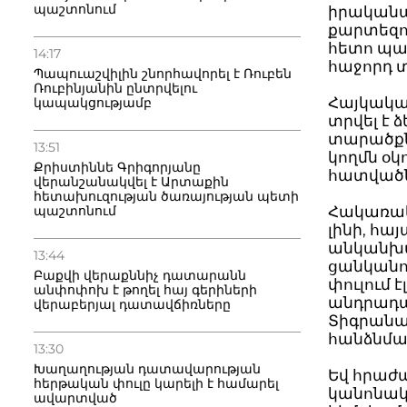
պաշտոնում
իրականա
քարտեզով
հետո պահ
14:17
հաջորդ 
Պապուաշվիլին շնորհավորել է Ռուբեն
Ռուբինյանին ընտրվելու
Հայկական
կապակցությամբ
տրվել է 
տարածքն
13:51
կողմն օկ
Քրիստիննե Գրիգորյանը
հատվածն
վերանշանակվել է Արտաքին
հետախուզության ծառայության պետի
Հակառակ 
պաշտոնում
լինի, հ
անկանխա
13:44
ցանկանու
Բաքվի վերաքննիչ դատարանն
փուլում 
անփոփոխ է թողել հայ գերիների
անդրադառ
վերաբերյալ դատավճիռները
Տիգրանա
հանձնման 
13:30
Խաղաղության դատավարության
Եվ հրաժա
հերթական փուլը կարելի է համարել
կանոնակա
ավարտված