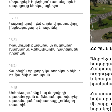
մեղադրել է Եկեղեցուն առանց որևէ
ապացույց ներկայացնելու
16:59
Կաթողիկոսի դեմ գործով դատավորը
ինքնաբացարկ է հայտնել
16:51
Իրավունքի բացահայտ ու կոպիտ
ՀՀ ՊՆ-ն 
խախտում. Վեհափառին դատելու են
դռնփակ
"Ադրբեջ
հաղորդագ
16:24
Հանրապե
Գարեգին Երկրորդ կաթողիկոսը եկել է
ուղղութ
Էջմիածնի դատարան
և կրակայ
իրականա
14:18
Առերեսվում ենք հայ ժողովրդի
Հայաստա
պատմության ամենաանպատվաբեր,
նախարարո
պատմական նախադեպը չունեցող
մի շարք 
փաստին
նորակոչի