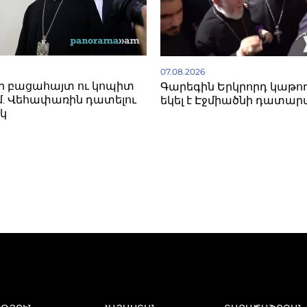
07.08.2026
ի բացահայտ ու կոպիտ
Գարեգին Երկրորդ կաթո
. Վեհափառին դատելու
եկել է Էջմիածնի դատար
կ