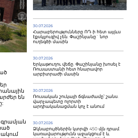
30.07.2026
Հարաբերությունները ՌԴ-ի հետ այլևս
էքսկլյուզիվ չեն. Փաշինյանը` նոր
ուղեգծի մասին
30.07.2026
Երկաթուղու վեճը. Փաշինյանը խոսել է
Ռուսաստանի հետ հնարավոր
ած
արբիտրաժի մասին
եր
ետանային
30.07.2026
Ռուսական շուկայի ճգնաժամը՝ շանս.
արժեր են
վարչապետը ոլորտի
:
արդիականացման կոչ է անում
լեգրամյան
30.07.2026
լրած
Ձկնաբույծներին կտրվի 450 մլն դրամ.
նակում
կառավարությունն աջակցում է և