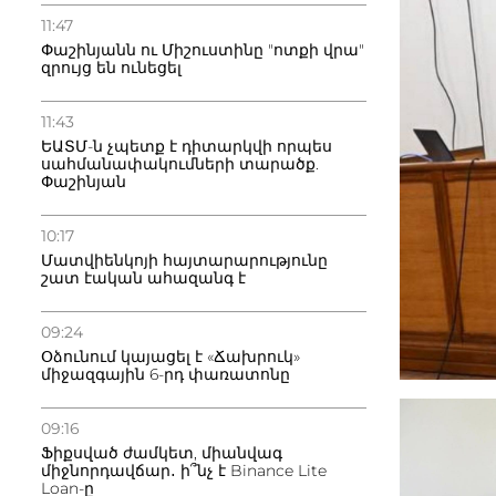
11:47
Փաշինյանն ու Միշուստինը "ոտքի վրա"
զրույց են ունեցել
11:43
ԵԱՏՄ-ն չպետք է դիտարկվի որպես
սահմանափակումների տարածք.
Փաշինյան
10:17
Մատվիենկոյի հայտարարությունը
շատ էական ահազանգ է
09:24
Օձունում կայացել է «Ճախրուկ»
միջազգային 6-րդ փառատոնը
09:16
Ֆիքսված ժամկետ, միանվագ
միջնորդավճար․ ի՞նչ է Binance Lite
Loan-ը