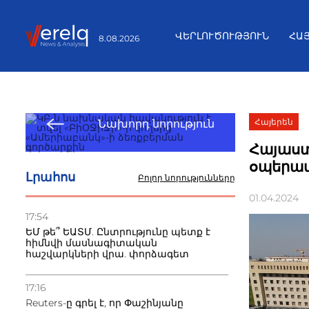
ՎԵՐԼՈՒԾՈՒԹՅՈՒՆ
ՀԱ
8.08.2026
Հայերեն
Նախորդ նորություն
Հայաստ
օպերատ
Լրահոս
Բոլոր նորությունները
01.04.2024
17:54
ԵՄ թե՞ ԵԱՏՄ. Ընտրությունը պետք է
հիմնվի մասնագիտական
հաշվարկների վրա. փորձագետ
17:16
Reuters-ը գրել է, որ Փաշինյանը