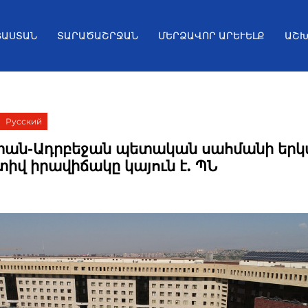
ՅԱՍՏԱՆ
ՏԱՐԱԾԱՇՐՋԱՆ
ՄԵՐՁԱՎՈՐ ԱՐԵՒԵԼՔ
ԱՇԽ
Русский
ան-Ադրբեջան պետական սահմանի երկ
իվ իրավիճակը կայուն է. ՊՆ