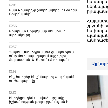
կատարած
14:16
ներկայաց
Անա Բրնաբիչը շնորհավորել է Ռուբեն
իրականո
Ռուբինյանին
Հայաստա
շրջանի 
13:56
նախարար
Արարատ Միրզոյանը մեկնում է
արձակուրդ
պահպանու
անհրաժեշ
13:37
Դարոն Աճեմօղլուն մեծ ցանկություն
ունի մոտ ապագայում այցելելու
Հայաստան. ԱՄՆ-ում ՀՀ դեսպան
Այլ նո
13:14
Ինչ հարցեր են քննարկել Փաշինյանն
ու Ժապարովը
12:13
Եկեղեցու դեմ սկսված արշավը
իշխանության թուլության նշան է