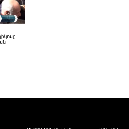
ղիկոսը
ան