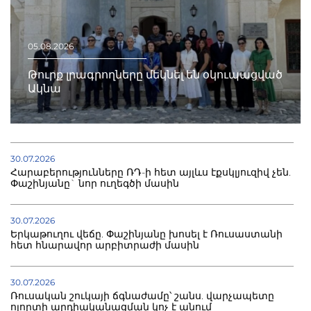
05.08.2026
Թուրք լրագրողները մեկնել են օկուպացված
Ակնա
30.07.2026
Հարաբերությունները ՌԴ-ի հետ այլևս էքսկլյուզիվ չեն.
Փաշինյանը` նոր ուղեգծի մասին
30.07.2026
Երկաթուղու վեճը. Փաշինյանը խոսել է Ռուսաստանի
հետ հնարավոր արբիտրաժի մասին
30.07.2026
Ռուսական շուկայի ճգնաժամը՝ շանս. վարչապետը
ոլորտի արդիականացման կոչ է անում