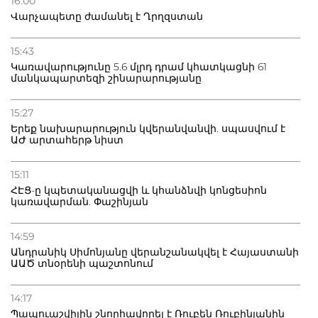
16:00
բնակվել Ռուսաստանում
Վարչապետը ժամանել է Ղրղզստան
20.07.2026
15:43
Բաքվի բանտից գեներալ Մանուկյանը դիմել է
Կառավարությունը 5.6 մլրդ դրամ կհատկացնի 61
Փաշինյանին
մանկապարտեզի շինարարությանը
15:27
Երեք նախարարություն կվերանվանվի. սպասվում է
ԱԺ արտահերթ նիստ
15:11
ՀԷՑ-ը կպետականացվի և կհանձնվի կոնցեսիոն
կառավարման. Փաշինյան
14:59
Անդրանիկ Սիմոնյանը վերանշանակվել է Հայաստանի
ԱԱԾ տնօրենի պաշտոնում
14:17
Պապուաշվիլին շնորհավորել է Ռուբեն Ռուբինյանին