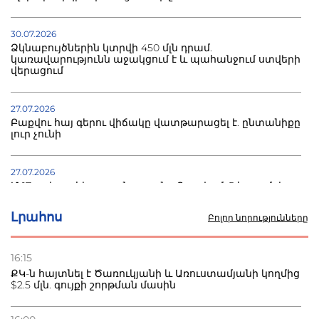
30.07.2026
Ձկնաբույծներին կտրվի 450 մլն դրամ.
կառավարությունն աջակցում է և պահանջում ստվերի
վերացում
27.07.2026
Բաքվու հայ գերու վիճակը վատթարացել է. ընտանիքը
լուր չունի
27.07.2026
Մ-17 աշխարհի առաջնությունը Բաքվում. 5 հայ ըմբիշ
սկսում է պայքարը
Լրահոս
Բոլոր նորությունները
22.07.2026
Ուկրաինան հարվածել է Wildberries-ի պահեստներին,
16:15
տուժածներ կան
ՔԿ-ն հայտնել է Ծառուկյանի և Առուստամյանի կողմից
$2.5 մլն. գույքի շորթման մասին
21.07.2026
Դատվածություն ունեցող միգրանտներին կարգելվի