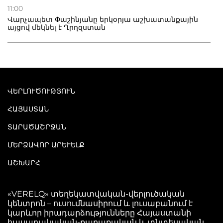
11:00
Վարչապետ Փաշինյանը երկօրյա աշխատանքային
այցով մեկնել է Ղրղզստան
ՎԵՐԼՈՒԾՈՒԹՅՈՒՆ
ՀԱՅԱՍՏԱՆ
ՏԱՐԱԾԱՇՐՋԱՆ
ՄԵՐՁԱՎՈՐ ԱՐԵՒԵԼՔ
ԱՇԽԱՐՀ
«VERELQ» տեղեկատվական-վերլուծական
կենտրոն – ուսումնասիրում և լուսաբանում է
կարևոր իրադարձությունները Հայաստանի
հասարակական-քաղաքական և տնտեսական