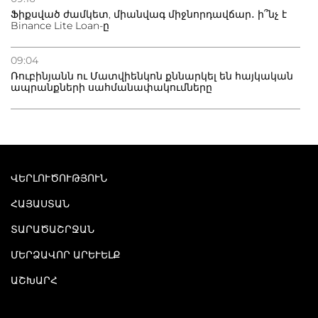
Ֆիքսված ժամկետ, միանվագ միջնորդավճար․ ի՞նչ է
Binance Lite Loan-ը
09:04
Ռուբինյանն ու Մատվիենկոն քննարկել են հայկական
ապրանքների սահմանափակումները
ՎԵՐԼՈՒԾՈՒԹՅՈՒՆ
ՀԱՅԱՍՏԱՆ
ՏԱՐԱԾԱՇՐՋԱՆ
ՄԵՐՁԱՎՈՐ ԱՐԵՒԵԼՔ
ԱՇԽԱՐՀ