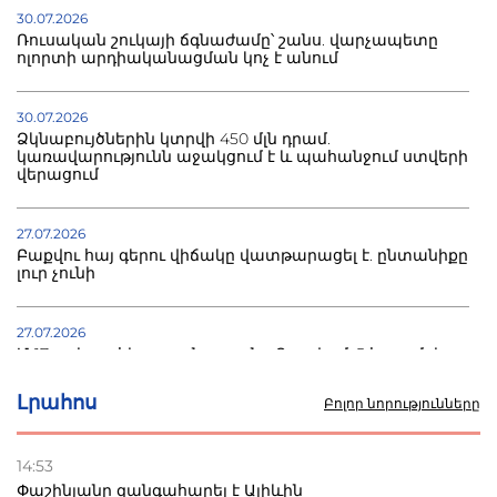
30.07.2026
Ռուսական շուկայի ճգնաժամը՝ շանս. վարչապետը
ոլորտի արդիականացման կոչ է անում
30.07.2026
Ձկնաբույծներին կտրվի 450 մլն դրամ.
կառավարությունն աջակցում է և պահանջում ստվերի
վերացում
27.07.2026
Բաքվու հայ գերու վիճակը վատթարացել է. ընտանիքը
լուր չունի
27.07.2026
Մ-17 աշխարհի առաջնությունը Բաքվում. 5 հայ ըմբիշ
սկսում է պայքարը
Լրահոս
Բոլոր նորությունները
22.07.2026
Ուկրաինան հարվածել է Wildberries-ի պահեստներին,
14:53
տուժածներ կան
Փաշինյանը զանգահարել է Ալիևին