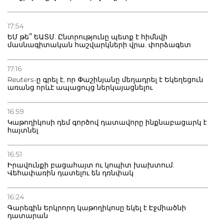
21.07.2026
Դատվածություն ունեցող միգրանտներին կարգելվի
17:54
բնակվել Ռուսաստանում
ԵՄ թե՞ ԵԱՏՄ. Ընտրությունը պետք է հիմնվի
մասնագիտական հաշվարկների վրա. փորձագետ
20.07.2026
Բաքվի բանտից գեներալ Մանուկյանը դիմել է
17:16
Փաշինյանին
Reuters-ը գրել է, որ Փաշինյանը մեղադրել է Եկեղեցուն
առանց որևէ ապացույց ներկայացնելու
16:59
Կաթողիկոսի դեմ գործով դատավորը ինքնաբացարկ է
հայտնել
16:51
Իրավունքի բացահայտ ու կոպիտ խախտում.
Վեհափառին դատելու են դռնփակ
16:24
Գարեգին Երկրորդ կաթողիկոսը եկել է Էջմիածնի
դատարան