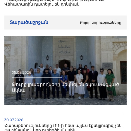
Վեհափառին դատելու են դռնփակ
Տարածաշրջան
Բոլոր նորությունները
05.08.2026
Թուրք լրագրողները մեկնել են օկուպացված
Ակնա
30.07.2026
Հարաբերությունները ՌԴ-ի հետ այլևս էքսկլյուզիվ չեն.
Փաշինյանը` նոր ուղեգծի մասին