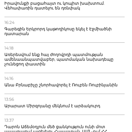
Իրավունքի բացահայտ ու կոպիտ խախտում.
Վեհափառին դատելու են դռնփակ
16:24
Գարեգին Երկրորդ կաթողիկոսը եկել է Էջմիածնի
դատարան
14:18
Առերեսվում ենք հայ ժողովրդի պատմության
ամենաանպատվաբեր, պատմական նախադեպը
չունեցող փաստին
14:16
Անա Բրնաբիչը շնորհավորել է Ռուբեն Ռուբինյանին
13:56
Արարատ Միրզոյանը մեկնում է արձակուրդ
13:37
Դարոն Աճեմօղլուն մեծ ցանկություն ունի մոտ
ապագայում այցելելու Հայաստան. ԱՄՆ-ում ՀՀ