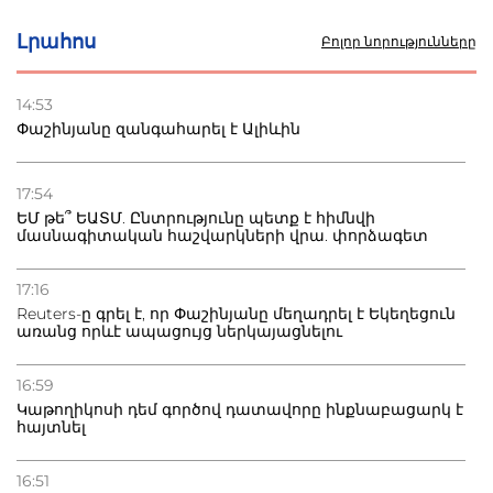
սկսում է պայքարը
Լրահոս
Բոլոր նորությունները
22.07.2026
Ուկրաինան հարվածել է Wildberries-ի պահեստներին,
14:53
տուժածներ կան
Փաշինյանը զանգահարել է Ալիևին
21.07.2026
Դատվածություն ունեցող միգրանտներին կարգելվի
17:54
բնակվել Ռուսաստանում
ԵՄ թե՞ ԵԱՏՄ. Ընտրությունը պետք է հիմնվի
մասնագիտական հաշվարկների վրա. փորձագետ
20.07.2026
Բաքվի բանտից գեներալ Մանուկյանը դիմել է
17:16
Փաշինյանին
Reuters-ը գրել է, որ Փաշինյանը մեղադրել է Եկեղեցուն
առանց որևէ ապացույց ներկայացնելու
16:59
Կաթողիկոսի դեմ գործով դատավորը ինքնաբացարկ է
հայտնել
16:51