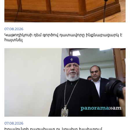
07.08.2026
Կաթողիկոսի դեմ գործով դատավորը ինքնաբացարկ է
հայտնել
07.08.2026
Իրավունքի բացահայտ ու կոպիտ խախտում.