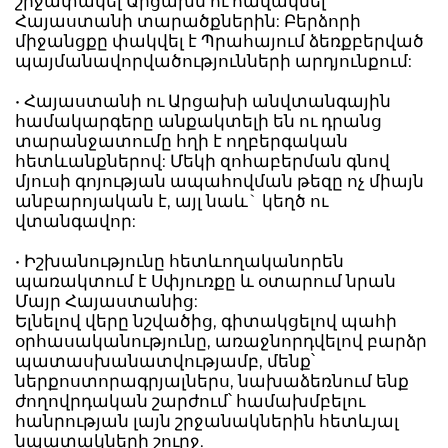
շրջափակել Արցախն ու հավակնել
Հայաստանի տարածքներին: Բերձորի
միջանցքը փակվել է Պրահայում ձեռքբերված
պայմանավորվածությունների արդյունքում:
• Հայաստանի ու Արցախի անվտանգային
համակարգերը անքակտելի են ու դրանց
տարանջատումը հղի է ողբերգական
հետևանքներով: Մեկի զոհաբերման գնով
մյուսի գոյության ապահովման թեզը ոչ միայն
անբարոյական է, այլ նաև` կեղծ ու
վտանգավոր:
• Իշխանությունը հետևողականորեն
պառակտում է Սփյուռքը և օտարում նրան
Մայր Հայաստանից:
Ելնելով վերը նշվածից, գիտակցելով պահի
օրհասականությունը, առաջնորդվելով բարձր
պատասխանատվությամբ, մենք՝
ներքոստորագրյալներս, նախաձեռնում ենք
ժողովրդական շարժում՝ համախմբելու
հանրության լայն շրջանակներին հետևյալ
նպատակների շուրջ.