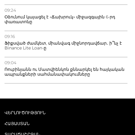
09:24
Օձունում կայացել է «Ճախրուկ» միջազգային 6-րդ
փառատոնը
09:16
Ֆիքսված ժամկետ, միանվագ միջնորդավճար․ ի՞նչ է
Binance Lite Loan-ը
09:04
Ռուբինյանն ու Մատվիենկոն քննարկել են հայկական
ապրանքների սահմանափակումները
ՎԵՐԼՈՒԾՈՒԹՅՈՒՆ
ՀԱՅԱՍՏԱՆ
ՏԱՐԱԾԱՇՐՋԱՆ