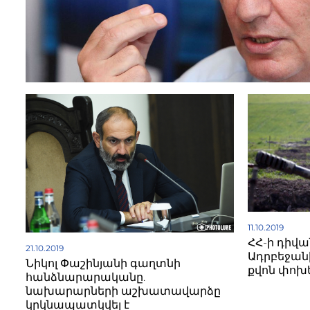
11.10.2019
ՀՀ-ի դիվ
21.10.2019
Ադրբեջանի
Նիկոլ Փաշինյանի գաղտնի
քվոն փոխ
հանձնարարականը.
նախարարների աշխատավարձը
կրկնապատկվել է