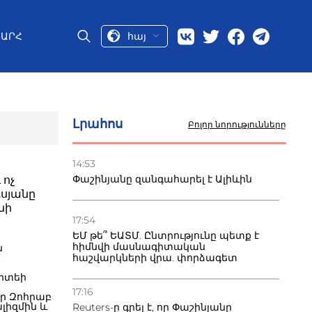
հայ
ԱՐՀ
Լրահոս
Բոլոր նորությունները
14:53
Փաշինյանը զանգահարել է Ալիևին
 ոչ
սյանը
նի
17:54
ԵՄ թե՞ ԵԱՏՄ. Ընտրությունը պետք է
հիմնվի մասնագիտական
ն
Ի
հաշվարկների վրա. փորձագետ
իտեի
17:16
ր Զոհրաբ
լիզմին և
Reuters-ը գրել է, որ Փաշինյանը