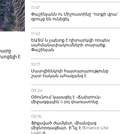
ացատրել
չ մեկը
11:47
Փաշինյանն ու Միշուստինը "ոտքի վրա"
մների տակ
ց: Սա,
զրույց են ունեցել
ումն է,
չո՞վ էին
ները,
11:43
լը, որ
ած
ԵԱՏՄ-ն չպետք է դիտարկվի որպես
կ հարված
սահմանափակումների տարածք.
կատվական
Փաշինյան
սարը
յանին
, որ BBC-
ոցելի է
նած
10:17
ը
Մատվիենկոյի հայտարարությունը
աստանի
շատ էական ահազանգ է
սած,
լիս, թե՝
ւմ»: Սա
 պնդել, որ
09:24
Օձունում կայացել է «Ճախրուկ»
 որ չգիտի,
միջազգային 6-րդ փառատոնը
րելի է
ոշվելու
յն նրա
թյունը
09:16
ւյնս բարձր
Ֆիքսված ժամկետ, միանվագ
ստանի
միջնորդավճար․ ի՞նչ է Binance Lite
այդպես էլ
Loan-ը