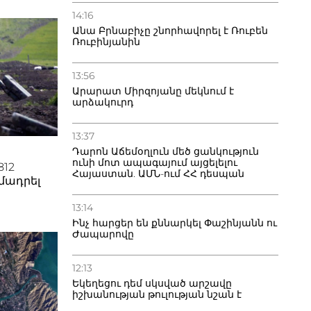
յունը,
գնելու
14:16
ն
Անա Բրնաբիչը շնորհավորել է Ռուբեն
ընդամենը
Ռուբինյանին
րտելի են
 անց
կարևոր
վ:
13:56
ի
Արարատ Միրզոյանը մեկնում է
րկիր) 18-
ղթում
արձակուրդ
 որում
րտում են
նի
13:37
նթարկելու
կրներն
Դարոն Աճեմօղլուն մեծ ցանկություն
նֆլիկտի
ունի մոտ ապագայում այցելելու
812
լ
Հայաստան. ԱՄՆ-ում ՀՀ դեսպան
ամադրել
թյան և
ած
13:14
թյան հիմքի
րների
Ինչ հարցեր են քննարկել Փաշինյանն ու
յունն
Ժապարովը
ձագանքի,
ւնենալով
ս էլ
երկրորդը
12:13
ատ
Եկեղեցու դեմ սկսված արշավը
թյան
իշխանության թուլության նշան է
հարցադրում