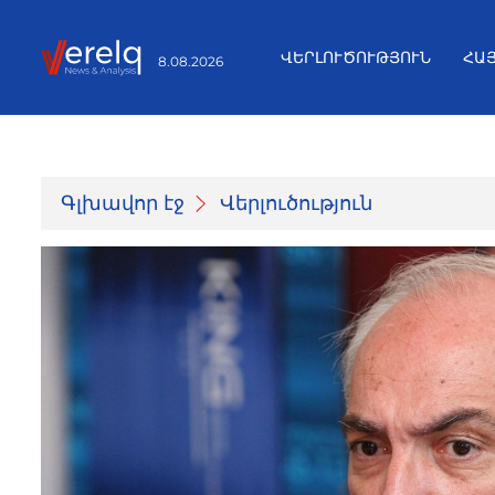
ՎԵՐԼՈՒԾՈՒԹՅՈՒՆ
ՀԱ
8.08.2026
Գլխավոր էջ
Վերլուծություն