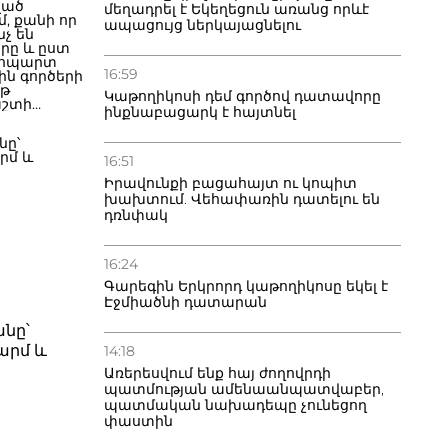
ված
մեղադրել է Եկեղեցուն առանց որևէ
, քանի որ
ապացույց ներկայացնելու
նչ են
րը և ըստ
մ հպարտ
16:59
ն գործերի
յթ
Կաթողիկոսի դեմ գործով դատավորը
աշտի
ինքնաբացարկ է հայտնել
 Բաքվում
ի
ետ
16:51
Իրավունքի բացահայտ ու կոպիտ
ընթացքում
խախտում. Վեհափառին դատելու են
ասցեին
դռնփակ
եզուրի
կան
աքացին
16:24
րքային
նախարարը:
Գարեգին Երկրորդ կաթողիկոսը եկել է
ին
Էջմիածնի դատարան
յաստանին,
ռում է և
անը՝
ցե չի էլ
արմ և
14:18
մ գոնե ԵԱՀԿ
երին», -
Առերեսվում ենք հայ ժողովրդի
կուսի
պատմության ամենաանպատվաբեր,
ւմ,
պատմական նախադեպը չունեցող
 որ
փաստին
ր հնարավոր
րբեջանի