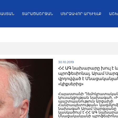
ՅԱՍՏԱՆ
ՏԱՐԱԾԱՇՐՋԱՆ
ՄԵՐՁԱՎՈՐ ԱՐԵՒԵԼՔ
ԱՇԽ
30.10.2019
ՀՀ ԱԳ նախարարը խուլ է և
պրոֆեսիոնալ. Արամ Սարգ
վրդովված է Մնացականյա
«կիքսերից»
Հայաստանի Դեմոկրատակա
կուսակցության նախագահ, «
պաշտպանություն Արցախի
Հանրապետության» կազմկոմ
նախագահ Արամ Սարգսյանը
կասկածում է ՀՀ ԱԳ նախարա
Մնացականյանի պրոֆեսիոնա