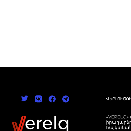
ՎԵՐԼՈՒԾՈ
«VERELQ»
իրադարձո
հայկական