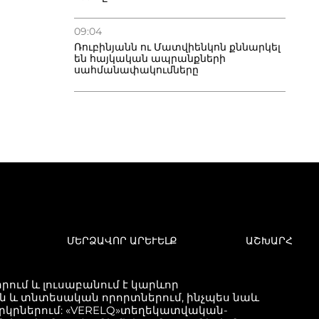
կան
ջանից:
բեջանին
09:04
կե՝ ոչ,
 հետևում
Ռուբինյանն ու Մատվիենկոն քննարկել
րցախը
են հայկական ապրանքների
«միացումը»
սահմանափակումները
քը չի
ել ենք մեր
ասը, այլ
կանող
ն է՝ այս
եպ
ականի տակ
րցախի
ան
 նա:Արամ
ց բազմիցս
խի
 ուղղված
ան
կան
ոչ միայն
ՄԵՐՁԱՎՈՐ ԱՐԵՒԵԼՔ
ԱՇԽԱՐՀ
ներին,
ներին,
չէ հատուկ
ությունը:
ում և լուսաբանում է կարևոր
և տնտեսական որորտներում, ինչպես նաև
ժողովի
երկրներում: «VERELQ»տեղեկատվական-
ևս մեկ