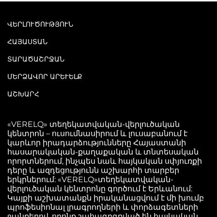
ՎԵՐԼՈՒԾՈՒԹՅՈՒՆ
ՀԱՅԱՍՏԱՆ
ՏԱՐԱԾԱՇՐՋԱՆ
ՄԵՐՁԱՎՈՐ ԱՐԵՒԵԼՔ
ԱՇԽԱՐՀ
«VERELQ» տեղեկատվական-վերլուծական
կենտրոն – ուսումնասիրում և լուսաբանում է
կարևոր իրադարձությունները Հայաստանի
հասարակական-քաղաքական և տնտեսական
որորտներում, ինչպես նաև հայկական սփյուռքի
դերը և ազդեցությունն աշխարհի տարբեր
երկրներում: «VERELQ»տեղեկատվական-
վերլուծական կենտրոնը գործում է Երևանում:
Կայքի աշխատանքն իրականացվում է մի խումբ
պրոֆեսիոնալ լրագրողների և փորձագետների
ջանքերով, որոնք շահագրգռված են հայկական