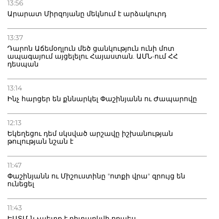
13:56
Արարատ Միրզոյանը մեկնում է արձակուրդ
13:37
Դարոն Աճեմօղլուն մեծ ցանկություն ունի մոտ
ապագայում այցելելու Հայաստան. ԱՄՆ-ում ՀՀ
դեսպան
13:14
Ինչ հարցեր են քննարկել Փաշինյանն ու Ժապարովը
12:13
Եկեղեցու դեմ սկսված արշավը իշխանության
թուլության նշան է
11:47
Փաշինյանն ու Միշուստինը "ոտքի վրա" զրույց են
ունեցել
11:43
ԵԱՏՄ-ն չպետք է դիտարկվի որպես