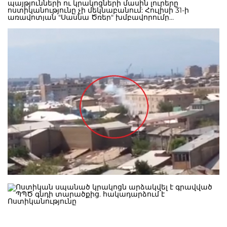
պայթյունների ու կրակոցների մասին լուրերը
ոստիկանությունը չի մեկնաբանում: Հուլիսի 31-ի
առավոտյան "Սասնա Ծռեր" խմբավորումը
հայտարարություն էր տարածել, որում նշված էր, որ
"ապստամբության մեկնարկ տալու մեր
առաքելությունը ավարտված է"։ "Սկսվել է
համաժողովրդական ընդվզում, որի հաղթանակը կարճ
ժամանակի հարց է։ Նման իրավիճակում Սասնա ծռեր
խմբավորման համար առաջնային է դառնում
անիմաստ արյունահեղությունից խուսափելը։ Այդ
հարցում մեզ համար վճռորոշ նշանակություն ունի
Ժիրայր Սեֆիլյանի խոսքը և բանակցային
առաքելությունը, ինչը ստանձնելու վերաբերյալ նա
արդեն հայտնել է իր պատրաստակամության մասին", -
ասված է հայտարարության մեջ։ Հիշեցնենք՝ հուլիսի 17-
ին մի խումբ զինված անձինք գրավել էին ՀՀ
ոստիկանության պարեկապահակային ծառայության
գնդի տարածքը և պատանդ վերցրել այնտեղ գտնվող
անձանց, հարձակման ժամանակ զոհվել է մեկ
ոստիկան, երկու կողմից կային վիրավորներ: Ավելի ուշ
պատանդներն ազատ արձակվեցին, բայց երբ
իշխանությունները սկսեցին արգելել սննդի
մատակարարումը ՊՊԾ գնդի տարածքի երկայնքով
ոստիկանության կողմից պահպանվող
անվտանգության գոտուց ներս, իսկ այնուհետև
իրավապահների հետ բախումներում վիրավորվեցին և
հիվանդանոց տեղափոխվեցին զինյալ խմբի մի շարք
անդամներ՝ զինյալ խումբը պատանդ վերցրեց
շտապօգնության բուժաշխատողների: ՊՊԾ գնդի
տարածքը գրաված զինված խմբի պահանջների թվում
են «Հիմնադիր խորհրդարանի» առաջնորդ Ժիրայր
Սեֆիլյանի, ինչպես նաև բոլոր քաղբանտարկյալների