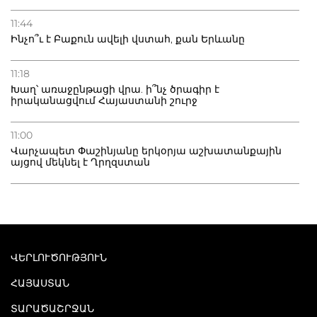
11:44
Ինչո՞ւ է Բաքուն ավելի վստահ, քան Երևանը
11:18
Խաղ՝ առաջընթացի վրա. ի՞նչ ծրագիր է
իրականացվում Հայաստանի շուրջ
11:00
Վարչապետ Փաշինյանը երկօրյա աշխատանքային
այցով մեկնել է Ղրղզստան
ՎԵՐԼՈՒԾՈՒԹՅՈՒՆ
ՀԱՅԱՍՏԱՆ
ՏԱՐԱԾԱՇՐՋԱՆ