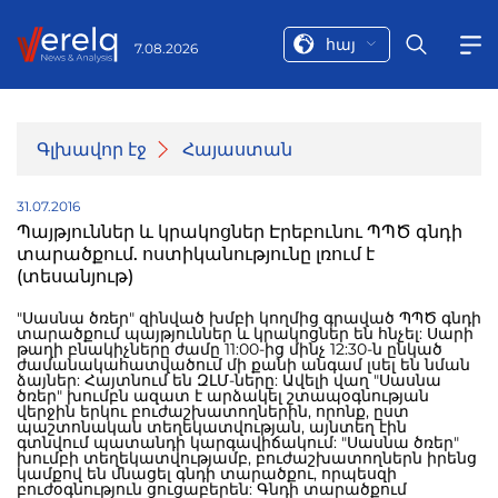
հայ
7.08.2026
Գլխավոր էջ
Հայաստան
31.07.2016
Պայթյուններ և կրակոցներ Էրեբունու ՊՊԾ գնդի
տարածքում. ոստիկանությունը լռում է
(տեսանյութ)
"Սասնա ծռեր" զինված խմբի կողմից գրաված ՊՊԾ գնդի
տարածքում պայթյուններ և կրակոցներ են հնչել: Սարի
թաղի բնակիչները ժամը 11:00-ից մինչ 12:30-ն ընկած
ժամանակահատվածում մի քանի անգամ լսել են նման
ձայներ: Հայտնում են ԶԼՄ-ները: Ավելի վաղ "Սասնա
ծռեր" խումբն ազատ է արձակել շտապօգնության
վերջին երկու բուժաշխատողներին, որոնք, ըստ
պաշտոնական տեղեկատվության, այնտեղ էին
գտնվում պատանդի կարգավիճակում: "Սասնա ծռեր"
խումբի տեղեկատվությամբ, բուժաշխատողներն իրենց
կամքով են մնացել գնդի տարածքու, որպեսզի
բուժօգնություն ցուցաբերեն: Գնդի տարածքում