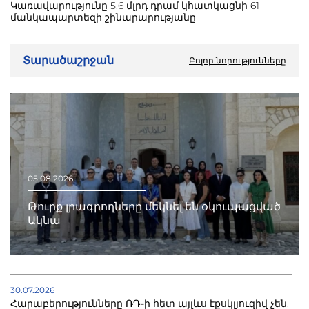
Կառավարությունը 5.6 մլրդ դրամ կհատկացնի 61
մանկապարտեզի շինարարությանը
Տարածաշրջան
Բոլոր նորությունները
05.08.2026
Թուրք լրագրողները մեկնել են օկուպացված
Ակնա
30.07.2026
Հարաբերությունները ՌԴ-ի հետ այլևս էքսկլյուզիվ չեն.