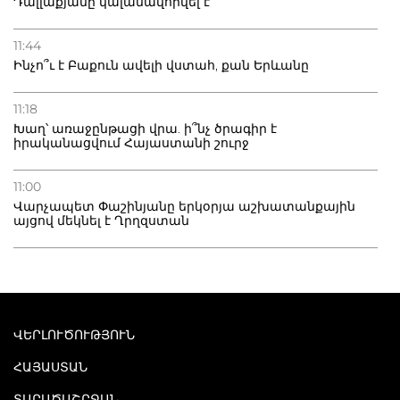
Դալլաքյանը կալանավորվել է
11:44
Ինչո՞ւ է Բաքուն ավելի վստահ, քան Երևանը
11:18
Խաղ՝ առաջընթացի վրա. ի՞նչ ծրագիր է
իրականացվում Հայաստանի շուրջ
11:00
Վարչապետ Փաշինյանը երկօրյա աշխատանքային
այցով մեկնել է Ղրղզստան
ՎԵՐԼՈՒԾՈՒԹՅՈՒՆ
ՀԱՅԱՍՏԱՆ
ՏԱՐԱԾԱՇՐՋԱՆ