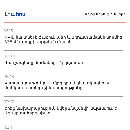
Մ-17 աշխարհի առաջնությունը Բաքվում. 5 հայ ըմբիշ
սկսում է պայքարը
Լրահոս
Բոլոր նորությունները
22.07.2026
Ուկրաինան հարվածել է Wildberries-ի պահեստներին,
16:15
տուժածներ կան
ՔԿ-ն հայտնել է Ծառուկյանի և Առուստամյանի կողմից
$2.5 մլն. գույքի շորթման մասին
21.07.2026
Դատվածություն ունեցող միգրանտներին կարգելվի
16:00
բնակվել Ռուսաստանում
Վարչապետը ժամանել է Ղրղզստան
20.07.2026
15:43
Բաքվի բանտից գեներալ Մանուկյանը դիմել է
Կառավարությունը 5.6 մլրդ դրամ կհատկացնի 61
Փաշինյանին
մանկապարտեզի շինարարությանը
15:27
Երեք նախարարություն կվերանվանվի. սպասվում է
ԱԺ արտահերթ նիստ
15:11